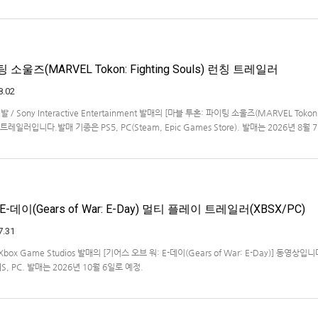
작을 발표했습니다.발매 기종, 발매 시기 등은 이번에 공개되지 않았습니다.참고로, 오리지날판[
011년 PSP로 발매되었으며, 2012년에 발매되었던 [제2…
소울즈(MARVEL Tokon: Fighting Souls) 런칭 트레일러
8.02
개발 / Sony Interactive Entertainment 발매의 [마블 투혼: 파이팅 소울즈(MARVEL Tokon
 런칭 트레일러입니다.발매 기종은 PS5, PC(Steam, Epic Games Store). 발매는 2026년 8월
-데이(Gears of War: E-Day) 멀티 플레이 트레일러(XBSX/PC)
7.31
 / Xbox Game Studios 발매의 [기어스 오브 워: E-데이(Gears of War: E-Day)] 동영상입
X|S, PC. 발매는 2026년 10월 6일로 예정.