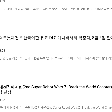
8.03
ELDEN RING 황금 나무의 그림자' 및 새로운 방어구, 영마 토렌트용 장비 등 포함반다이남코
)는 ‘ELDEN RING 빛바랜 자 에디션’의 Nintendo Switch™ 2용 패키지 선주문 판매를 
했다.‘ELDEN RING 빛바랜 자 에디션’에는 ‘ELDEN R…
퍼로봇대전 Y 한국어판 유료 DLC 애니버서리 확장팩, 8월 5일 판
8.03
 미션 및 신규 게임 모드 등이 포함된 무료 업데이트 ver1.4.0 배포- ‘애니버서리 확장팩’ 발매 기
 엔터테인먼트 코리아(지사장 장태근)는 PlayStation®5, Nintendo Switch™, Stea
)의 유료 DLC ‘애니버서리 확장팩’을 2026년 …
파계편(2nd Super Robot Wars Z: Break the World Chapter)
제작 결정
8.02
 [제2차 슈퍼로봇대전Z 파계편(2nd Super Robot Wars Z: Break the World Chapt