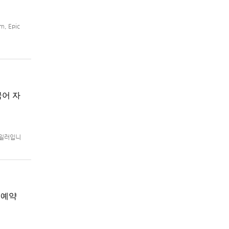
, Epic
국어 자
트레일러입니
로 예정.
지 예약