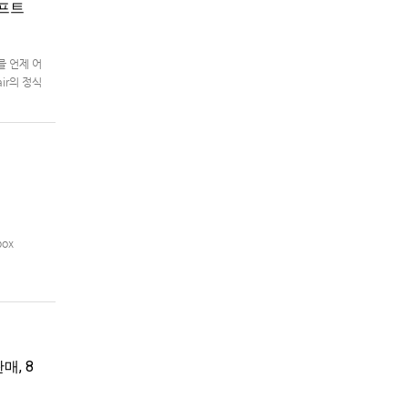
래프트
를 언제 어
air의 정식
box
매, 8