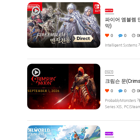
파이어 엠블렘 만자
막)
0
0
0
Intelligent Syste
Weave)] 스크린샷과
크림슨 문(Crims
0
0
0
ProbablyMonster
Series X|S, PC(Ste
Edition은 $29.99