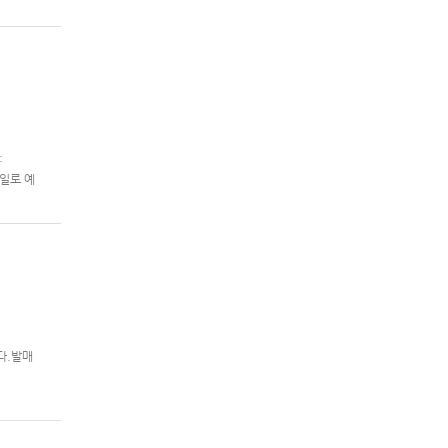
제2차 슈퍼
:
 7일로 예
니다.발매