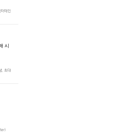
 엔터테인
8월 5일
매 시
념, 최대
m®용 ‘슈
er)