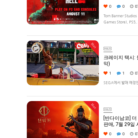
0
0
0
Torn Banner Stud
Games Store), PS5, 
Hot
크레이지 택시: 월
막)
1
1
0
SEGA에서 발매 예정인 [
다.발매 기종은 PS5, Xbo
Hot
[반다이남코] 더 
판매, 7월 29일
0
0
0