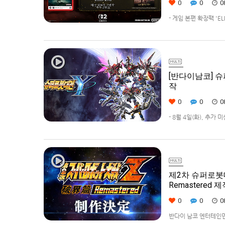
0
0
0
- 게임 본편 확장팩 '
먼트 코리아(지사장 장태근
(수)부터 시작한다고 발표
[반다이남코] 슈
작
0
0
0
- 8월 4일(화), 추가
42% 할인 진행반다이남코
퍼로봇대전 Y’(한국어판
제2차 슈퍼로봇대전Z 
Remastered 
0
0
0
반다이 남코 엔터테인먼트에서