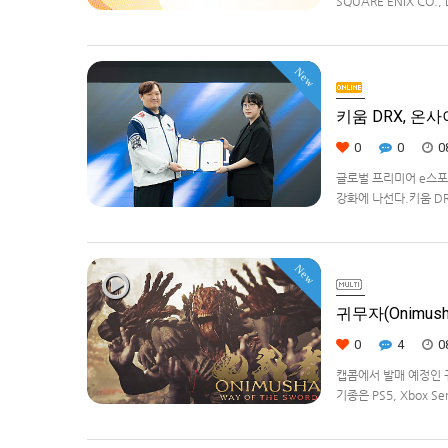
SQUARE ENIX CO
대상으로 운영하는 공식 
을 확대하고, 새로운 공
New
키움 DRX, 온
0
0
0
글로벌 프리미어 e스포츠
강화에 나선다.키움 DR
츠 강화를 위한 업무 협
New
귀무자(Onimush
0
4
0
캡콤에서 발매 예정인 귀무
기종은 PS5, Xbox Se