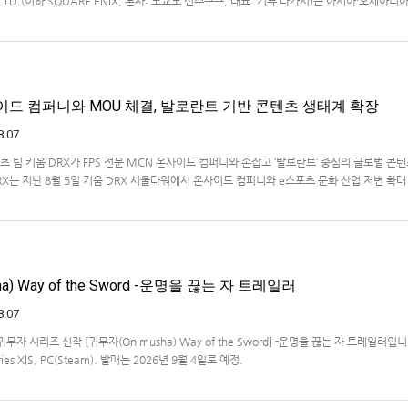
., LTD.(이하 SQUARE ENIX, 본사: 도쿄도 신주쿠구, 대표: 키류 타카시)는 아시아·오세아니
온라인 스토어 「SQUARE ENIX STORE Plus」의 이용 편의성을 한층 높이기 위해 서비스 
식 상품의 판매를 시작하였습니다.「SQUARE ENIX STO…
사이드 컴퍼니와 MOU 체결, 발로란트 기반 콘텐츠 생태계 확장
8.07
 팀 키움 DRX가 FPS 전문 MCN 온사이드 컴퍼니와 손잡고 ‘발로란트’ 중심의 글로벌 콘
X는 지난 8월 5일 키움 DRX 서울타워에서 온사이드 컴퍼니와 e스포츠 문화 산업 저변 확대
약(MOU)을 체결했다고 밝혔다. 이날 협약식에는 키움 DRX 양선일 대표이사, …
a) Way of the Sword -운명을 끊는 자 트레일러
8.07
자 시리즈 신작 [귀무자(Onimusha) Way of the Sword] -운명을 끊는 자 트레일러입
ries X|S, PC(Steam). 발매는 2026년 9월 4일로 예정.