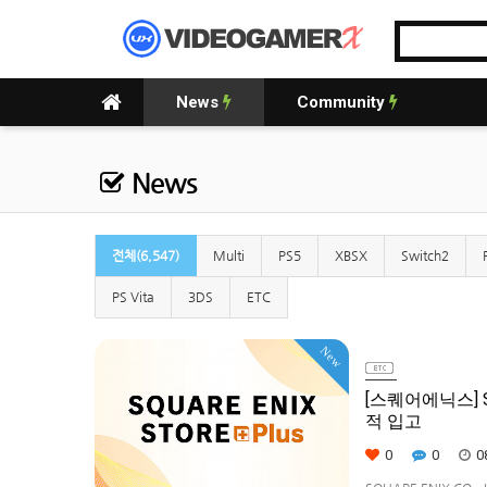
News
Community
News
전체(6,547)
Multi
PS5
XBSX
Switch2
PS Vita
3DS
ETC
New
[스퀘어에닉스] S
적 입고
0
0
0