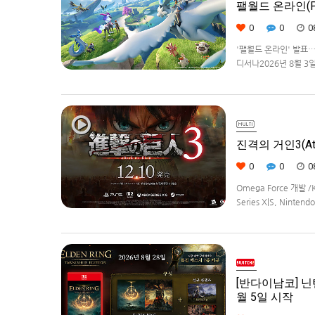
팰월드 온라인(Pa
0
0
0
'팰월드 온라인' 발표
디서나2026년 8월 3일, 
라이선스를 받아, 글로벌
진격의 거인3(Atta
0
0
0
Omega Force 개발 /
Series X|S, Ninte
[반다이남코] 닌텐
월 5일 시작