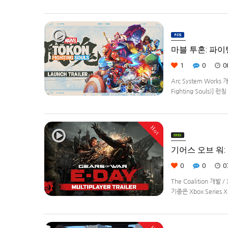
Remastered] 제
로봇대전Z 파계편]은 2
마블 투혼: 파이팅 
1
0
0
Arc System Works 
Fighting Souls)]
정.
Hot
기어스 오브 워: E
0
0
0
The Coalition 개발
기종은 Xbox Series 