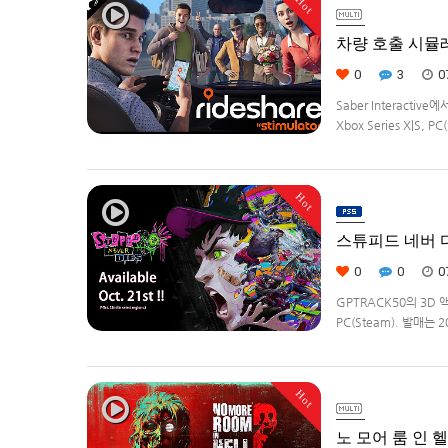
Hot
차량 호출 시뮬레이션
0
3
0
Saber Interacti
Xbox Series X|S
영하는 드라이버가 되어라'R
Hot
스튜피드 네버 다이
0
0
0
GPTRACK50의 3D 
PC(Steam). 발매는 
Hot
노 모어 룸 인 헬2(