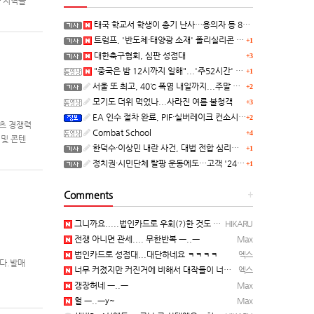
아 지역을
대상 지역
태국 학교서 학생이 총기 난사…용의자 등 8명 숨져
트럼프, '반도체·태양광 소재' 폴리실리콘 파생 제품에 15% 관세...한국 기업도 영향
+1
대한축구협회, 심판 성접대
+3
"중국은 밤 12시까지 일해"...'주52시간' 손볼까
+1
서울 또 최고, 40℃ 폭염 내일까지...주말 동쪽 비바람
+2
모기도 더위 먹었나...사라진 여름 불청객
+3
EA 인수 절차 완료, PIF·실버레이크 컨소시엄 산하 편입
+2
텐츠 경쟁력
Combat School
+4
 및 콘텐
한덕수·이상민 내란 사건, 대법 전합 심리…"역사적 사법평가"(종합)
+1
정치권·시민단체 탈팡 운동에도…고객 '2470만명' 원상 회복, "고물가에 돌팡"
+1
Comments
+
그니까요.....법인카드로 우회(?)한 것도 아니고, 대놓고...ㅋ ㅋ)
HIKARU
전쟁 아니면 관세.... 무한반복 ㅡ..ㅡ
Max
법인카드로 성접대...대단하네요 ㅋㅋㅋㅋ
엑스
니다.발매
너무 커졌지만 커진거에 비해서 대작들이 너무 줄었죠.........
엑스
갱장허네 ㅡ..ㅡ
Max
헐 ㅡ..ㅡy~
Max