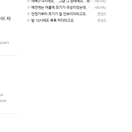
새벽3~4시에도....그냥 그 상태예요...최근 1주일은....
HIKARU
예전에는 여름에 모기가 극성이었는데, 여름에는 안나오는 것 같은.....ㅎ ㅎ)
HIKARU
언젠가부터 모기가 잘 안보이더라고요.
은성쓰
국어 자
밤 10시에도 푹푹 찌더라고요.
은성쓰
une’s
ox
luxe