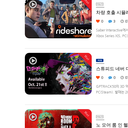
Hot
차량 호출 시뮬레이션
0
3
0
Saber Interacti
Xbox Series X|S
영하는 드라이버가 되어라'R
Hot
스튜피드 네버 다이
0
0
0
GPTRACK50의 3D 
PC(Steam). 발매는 
Hot
노 모어 룸 인 헬2(