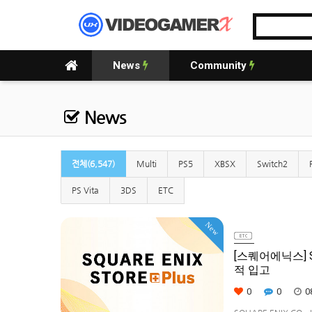
News
Community
News
전체(6,547)
Multi
PS5
XBSX
Switch2
PS Vita
3DS
ETC
New
[스퀘어에닉스] S
적 입고
0
0
0