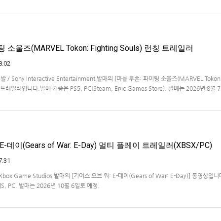
작을 발표했습니다.발매 기종, 발매 시기 등은 이번에 공개되지 않았습니다.참고로, 오리지날판[
011년 PSP로 발매되었으며, 2012년에 발매되었던 [제2…
소울즈(MARVEL Tokon: Fighting Souls) 런칭 트레일러
8.02
개발 / Sony Interactive Entertainment 발매의 [마블 투혼: 파이팅 소울즈(MARVEL Tokon
 런칭 트레일러입니다.발매 기종은 PS5, PC(Steam, Epic Games Store). 발매는 2026년 8월
-데이(Gears of War: E-Day) 멀티 플레이 트레일러(XBSX/PC)
7.31
 / Xbox Game Studios 발매의 [기어스 오브 워: E-데이(Gears of War: E-Day)] 동영상입
X|S, PC. 발매는 2026년 10월 6일로 예정.