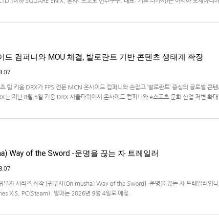
., LTD.(이하 SQUARE ENIX, 본사: 도쿄도 신주쿠구, 대표: 키류 타카시)는 아시아·오세아니
온라인 스토어 「SQUARE ENIX STORE Plus」의 이용 편의성을 한층 높이기 위해 서비스 
식 상품의 판매를 시작하였습니다.「SQUARE ENIX STO…
사이드 컴퍼니와 MOU 체결, 발로란트 기반 콘텐츠 생태계 확장
8.07
 팀 키움 DRX가 FPS 전문 MCN 온사이드 컴퍼니와 손잡고 ‘발로란트’ 중심의 글로벌 콘
X는 지난 8월 5일 키움 DRX 서울타워에서 온사이드 컴퍼니와 e스포츠 문화 산업 저변 확대
약(MOU)을 체결했다고 밝혔다. 이날 협약식에는 키움 DRX 양선일 대표이사, …
a) Way of the Sword -운명을 끊는 자 트레일러
8.07
자 시리즈 신작 [귀무자(Onimusha) Way of the Sword] -운명을 끊는 자 트레일러입
ries X|S, PC(Steam). 발매는 2026년 9월 4일로 예정.