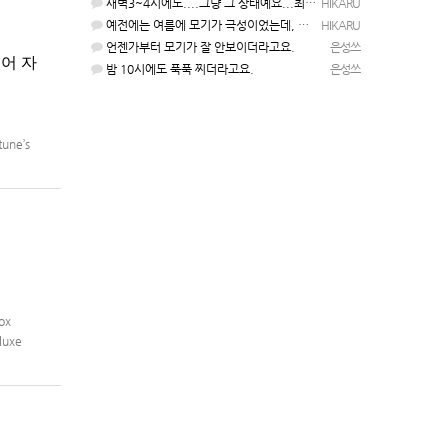
새벽3~4시에도....그냥 그 상태예요...최근 1주일은....
HIKARU
예전에는 여름에 모기가 극성이었는데, 여름에는 안나오는 것 같은.....ㅎ ㅎ)
HIKARU
언젠가부터 모기가 잘 안보이더라고요.
은성쓰
국어 자
밤 10시에도 푹푹 찌더라고요.
은성쓰
une’s
ox
luxe