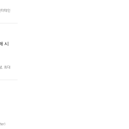
 엔터테인
8월 5일
매 시
념, 최대
m®용 ‘슈
er)