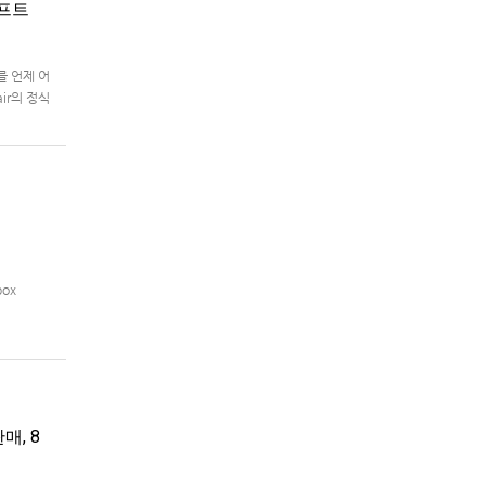
래프트
를 언제 어
air의 정식
box
매, 8