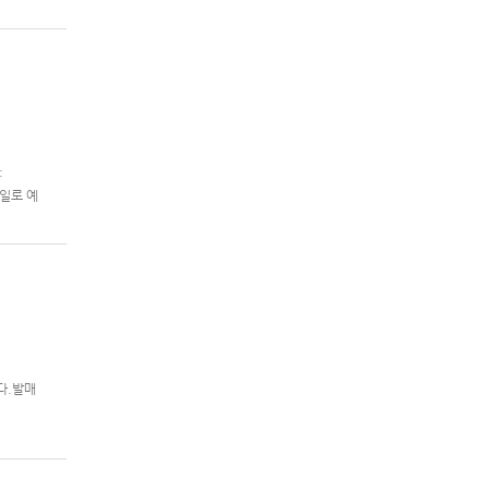
제2차 슈퍼
:
 7일로 예
니다.발매