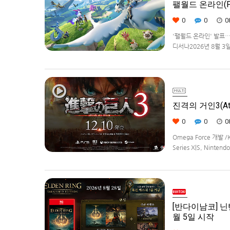
팰월드 온라인(Pa
0
0
0
'팰월드 온라인' 발표
디서나2026년 8월 3일, 
라이선스를 받아, 글로벌
진격의 거인3(Atta
0
0
0
Omega Force 개발 /
Series X|S, Ninte
[반다이남코] 닌텐
월 5일 시작