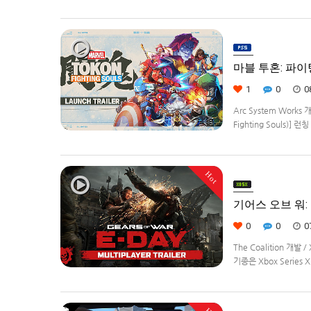
Remastered] 제
로봇대전Z 파계편]은 2
마블 투혼: 파이팅 
1
0
0
Arc System Works 
Fighting Souls)]
정.
Hot
기어스 오브 워: E
0
0
0
The Coalition 개발
기종은 Xbox Series 