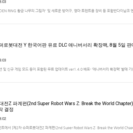
8.03
ELDEN RING 황금 나무의 그림자' 및 새로운 방어구, 영마 토렌트용 장비 등 포함반다이남코
)는 ‘ELDEN RING 빛바랜 자 에디션’의 Nintendo Switch™ 2용 패키지 선주문 판매를 
했다.‘ELDEN RING 빛바랜 자 에디션’에는 ‘ELDEN R…
퍼로봇대전 Y 한국어판 유료 DLC 애니버서리 확장팩, 8월 5일 판
8.03
 미션 및 신규 게임 모드 등이 포함된 무료 업데이트 ver1.4.0 배포- ‘애니버서리 확장팩’ 발매 기
 엔터테인먼트 코리아(지사장 장태근)는 PlayStation®5, Nintendo Switch™, Stea
)의 유료 DLC ‘애니버서리 확장팩’을 2026년 …
파계편(2nd Super Robot Wars Z: Break the World Chapter)
제작 결정
8.02
 [제2차 슈퍼로봇대전Z 파계편(2nd Super Robot Wars Z: Break the World Chapt