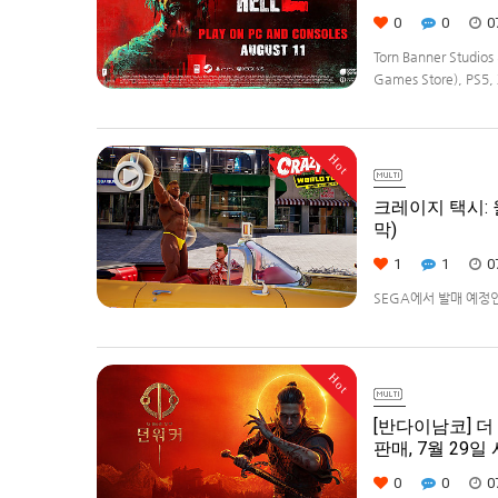
0
0
0
Torn Banner Stud
Games Store), PS5, 
Hot
크레이지 택시: 월
막)
1
1
0
SEGA에서 발매 예정인 [
다.발매 기종은 PS5, Xbo
Hot
[반다이남코] 더 
판매, 7월 29일
0
0
0