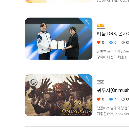
SQUARE ENIX CO
대상으로 운영하는 공식 
을 확대하고, 새로운 공
New
키움 DRX, 온
0
0
0
글로벌 프리미어 e스포츠
강화에 나선다.키움 DR
츠 강화를 위한 업무 협
New
귀무자(Onimush
0
4
0
캡콤에서 발매 예정인 귀무
기종은 PS5, Xbox Se