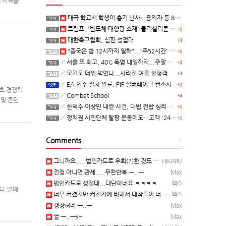
아 지역을
대상 지역
태국 학교서 학생이 총기 난사…용의자 등 8명 숨져
트럼프, '반도체·태양광 소재' 폴리실리콘 파생 제품에 15% 관세...한국 기업도 영향
+1
대한축구협회, 심판 성접대
+3
"중국은 밤 12시까지 일해"...'주52시간' 손볼까
+1
서울 또 최고, 40℃ 폭염 내일까지...주말 동쪽 비바람
+2
모기도 더위 먹었나...사라진 여름 불청객
+3
EA 인수 절차 완료, PIF·실버레이크 컨소시엄 산하 편입
+2
텐츠 경쟁력
Combat School
+4
 및 콘텐
한덕수·이상민 내란 사건, 대법 전합 심리…"역사적 사법평가"(종합)
+1
정치권·시민단체 탈팡 운동에도…고객 '2470만명' 원상 회복, "고물가에 돌팡"
+1
Comments
+
그니까요.....법인카드로 우회(?)한 것도 아니고, 대놓고...ㅋ ㅋ)
HIKARU
전쟁 아니면 관세.... 무한반복 ㅡ..ㅡ
Max
법인카드로 성접대...대단하네요 ㅋㅋㅋㅋ
엑스
니다.발매
너무 커졌지만 커진거에 비해서 대작들이 너무 줄었죠.........
엑스
갱장허네 ㅡ..ㅡ
Max
헐 ㅡ..ㅡy~
Max