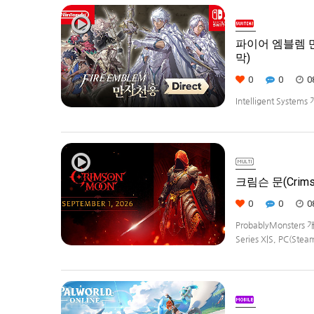
파이어 엠블렘 만자
막)
0
0
0
Intelligent Syste
Weave)] 스크린샷과
크림슨 문(Crims
0
0
0
ProbablyMonster
Series X|S, PC(Ste
Edition은 $29.99