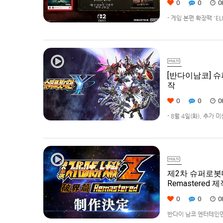
0
0
0
- 게임 본편 확장팩 '
먼트 코리아(지사장 장태근
(수)부터 시작한다고 발표
[반다이남코] 슈
작
0
0
0
- 8월 4일(화), 추가
42% 할인 진행반다이남코
퍼로봇대전 Y’(한국어판
제2차 슈퍼로봇대전Z 
Remastered 
0
0
0
반다이 남코 엔터테인먼트에서