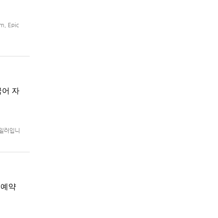
, Epic
국어 자
트레일러입니
로 예정.
지 예약