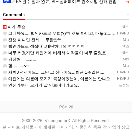
EA 인수 절차 완료, PIF·실버레이크 컨소시엄 산하 편입
+2
Comments
+
이게 무슨...........
엑스
그니까요.....법인카드로 우회(?)한 것도 아니고, 대놓고...ㅋ ㅋ)
HIKARU
전쟁 아니면 관세.... 무한반복 ㅡ..ㅡ
Max
법인카드로 성접대...대단하네요 ㅋㅋㅋㅋ
엑스
너무 커졌지만 커진거에 비해서 대작들이 너무 줄었죠.........
엑스
갱장허네 ㅡ..ㅡ
Max
헐 ㅡ..ㅡy~
Max
새벽3~4시에도....그냥 그 상태예요...최근 1주일은....
HIKARU
예전에는 여름에 모기가 극성이었는데, 여름에는 안나오는 것 같은.....ㅎ ㅎ)
HIKARU
언젠가부터 모기가 잘 안보이더라고요.
은성쓰
PC버전
2000-2026, VideogamerX. All Rights Reserved.
본 사이트 게시물내에 게재된 메이커명, 제품명칭 등은 각 기업의 상표