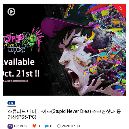
발매일은 미정.==================================차량 호출 사업
Hot
을 운영하는 드라이버가 되어라'Rideshare "Stimulat…
스튜피드 네버 다이즈(Stupid Never Dies) 스크린샷과 동
영상(PS5/PC)
0
0
2026.07.30
HIKARU
99