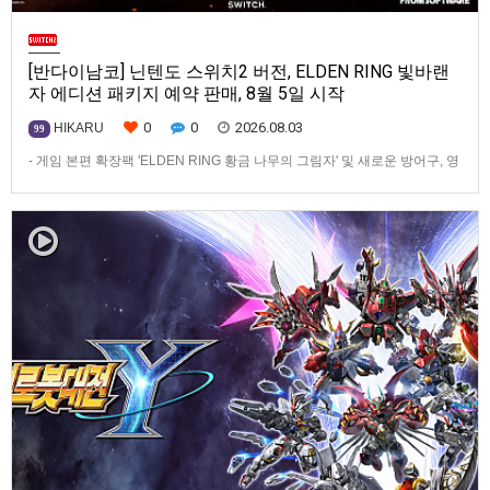
[반다이남코] 닌텐도 스위치2 버전, ELDEN RING 빛바랜
자 에디션 패키지 예약 판매, 8월 5일 시작
0
0
2026.08.03
HIKARU
99
- 게임 본편 확장팩 'ELDEN RING 황금 나무의 그림자' 및 새로운 방어구, 영
마 토렌트용 장비 등 포함반다이남코 엔터테인먼트 코리아(지사장 장태근)
는 ‘ELDEN RING 빛바랜 자 에디션’의 Nintendo Switch™ 2용 패키지 선주
문 판매를 8월 5일(수)부터 시작한다고 발표했다.‘ELDEN RING 빛바랜 자
에디션’에는 ‘ELDEN R…