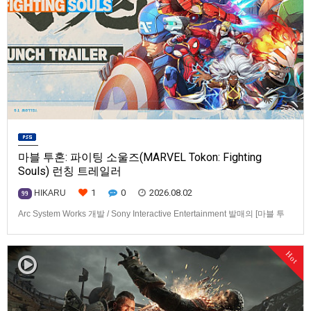
마블 투혼: 파이팅 소울즈(MARVEL Tokon: Fighting
Souls) 런칭 트레일러
1
0
2026.08.02
HIKARU
99
Arc System Works 개발 / Sony Interactive Entertainment 발매의 [마블 투
혼: 파이팅 소울즈(MARVEL Tokon: Fighting Souls)] 런칭 트레일러입니다.
발매 기종은 PS5, PC(Steam, Epic Games Store). 발매는 2026년 8월 7일
Hot
로 예정.