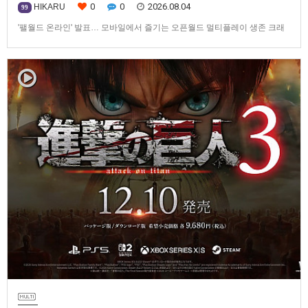
0
0
2026.08.04
HIKARU
99
'팰월드 온라인' 발표… 모바일에서 즐기는 오픈월드 멀티플레이 생존 크래
프트탐험·팰 포획·거점 건설·협동 플레이를 언제 어디서나2026년 8월 3일,
Garena Online Private Limited(이하 Garena)는 팰월드(Palworld) 개발사
인Pocketpair의 정식 라이선스를 받아, 글로벌 히트작 '팰월드(Palworld)'를
기반으로 한…