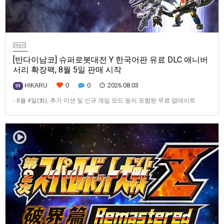
[반다이남코] 슈퍼로봇대전 Y 한국어판 유료 DLC 애니버
서리 확장팩, 8월 5일 판매 시작
0
0
2026.08.03
HIKARU
99
- 8월 4일(화), 추가 미션 및 신규 게임 모드 등이 포함된 무료 업데이트
ver1.4.0 배포- ‘애니버서리 확장팩’ 발매 기념, 최대 42% 할인 진행반다이
남코 엔터테인먼트 코리아(지사장 장태근)는 PlayStation®5, Nintendo
Switch™, Steam®용 ‘슈퍼로봇대전 Y’(한국어판)의 유료 DLC ‘애니버서리
확장팩’을 2026년 …