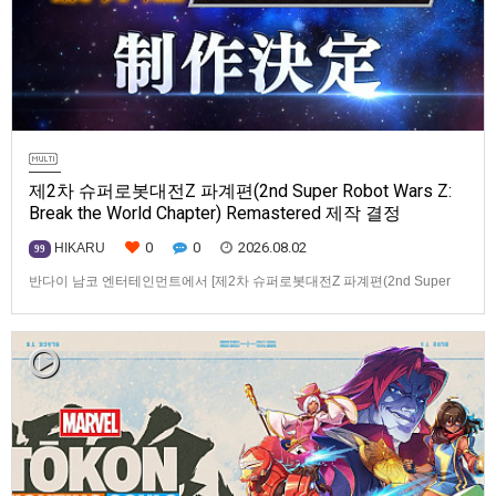
제2차 슈퍼로봇대전Z 파계편(2nd Super Robot Wars Z:
Break the World Chapter) Remastered 제작 결정
0
0
2026.08.02
HIKARU
99
반다이 남코 엔터테인먼트에서 [제2차 슈퍼로봇대전Z 파계편(2nd Super
Robot Wars Z: Break the World Chapter) Remastered] 제작을 발표했습니
다.발매 기종, 발매 시기 등은 이번에 공개되지 않았습니다.참고로, 오리지날
판[제2차 슈퍼로봇대전Z 파계편]은 2011년 PSP로 발매되었으며, 2012년
에 발매되었던 [제2…