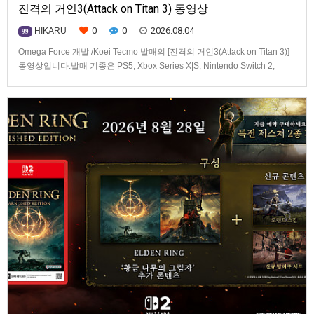
진격의 거인3(Attack on Titan 3) 동영상
0
0
2026.08.04
HIKARU
99
Omega Force 개발 /Koei Tecmo 발매의 [진격의 거인3(Attack on Titan 3)]
동영상입니다.발매 기종은 PS5, Xbox Series X|S, Nintendo Switch 2,
PC(Steam). 발매는 2026년 12월 10일로 예정.