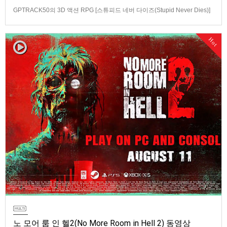
GPTRACK50의 3D 액션 RPG [스튜피드 네버 다이즈(Stupid Never Dies)]
스크린샷과 동영상입니다.발매 기종은 PS5, PC(Steam). 발매는 2026년 10
월 21일로 예정.
Hot
노 모어 룸 인 헬2(No More Room in Hell 2) 동영상