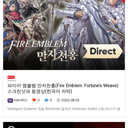
파이어 엠블렘 만자천홍(Fire Emblem: Fortune’s Weave)
스크린샷과 동영상(한국어 자막)
0
0
2026.08.05
HIKARU
99
Intelligent Systems 개발 /Nintendo 발매의 Nintendo Switch 2용 [파이어 엠
블렘 만자천홍(Fire Emblem: Fortune’s Weave)] 스크린샷과 동영상입니다.
발매는 2026년 9월 17일로 예정.