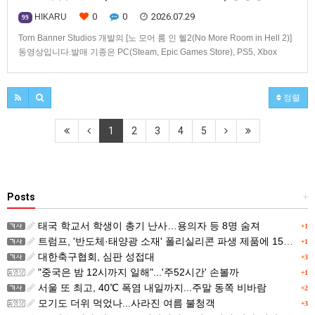
0
0
2026.07.29
HIKARU
99
Torn Banner Studios 개발의 [노 모어 룸 인 헬2(No More Room in Hell 2)]
동영상입니다.발매 기종은 PC(Steam, Epic Games Store), PS5, Xbox
Series X|S.
정렬
1
2
3
4
5
Posts
+
태국 학교서 학생이 총기 난사…용의자 등 8명 숨져
+1
트럼프, '반도체·태양광 소재' 폴리실리콘 파생 제품에 15% 관세...한국 기업도 영향
+1
대한축구협회, 심판 성접대
+3
"중국은 밤 12시까지 일해"...'주52시간' 손볼까
+1
서울 또 최고, 40℃ 폭염 내일까지...주말 동쪽 비바람
+2
모기도 더위 먹었나...사라진 여름 불청객
+3