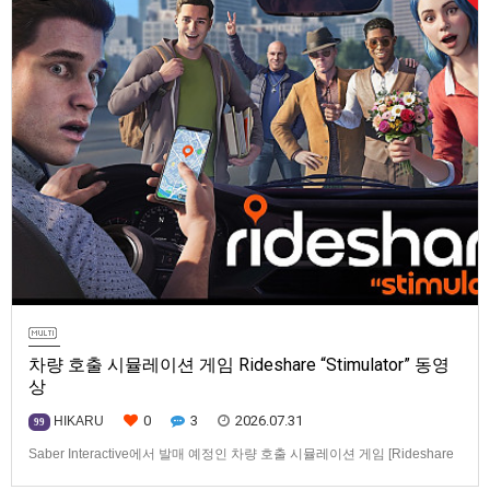
차량 호출 시뮬레이션 게임 Rideshare “Stimulator” 동영
상
0
3
2026.07.31
HIKARU
99
Saber Interactive에서 발매 예정인 차량 호출 시뮬레이션 게임 [Rideshare
“Stimulator”] 동영상입니다.발매 기종은 PS5, Xbox Series X|S, PC(Steam).