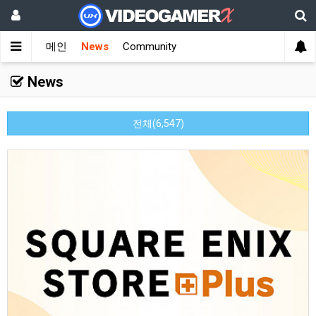
메인
News
Community
News
전체(6,547)