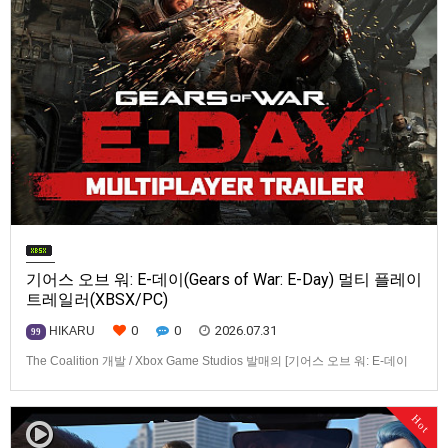
기어스 오브 워: E-데이(Gears of War: E-Day) 멀티 플레이
트레일러(XBSX/PC)
0
0
2026.07.31
HIKARU
99
The Coalition 개발 / Xbox Game Studios 발매의 [기어스 오브 워: E-데이
(Gears of War: E-Day)] 동영상입니다.발매 기종은 Xbox Series X|S, PC. 발
매는 2026년 10월 6일로 예정.
Hot