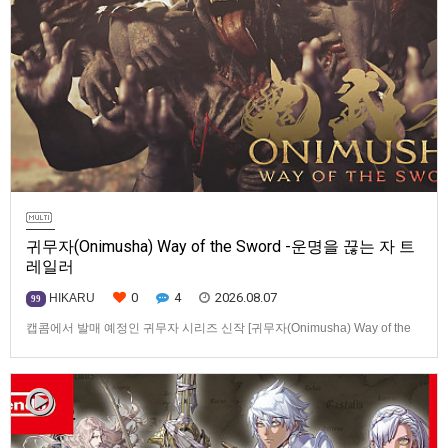
귀무자(Onimusha) Way of the Sword -운명을 끊는 자 트
레일러
0
4
2026.08.07
HIKARU
99
캡콤에서 발매 예정인 귀무자 시리즈 신작 [귀무자(Onimusha) Way of the
Sword] -운명을 끊는 자 트레일러입니다.발매 기종은 PS5, Xbox Series
X|S, PC(Steam). 발매는 2026년 9월 4일로 예정.