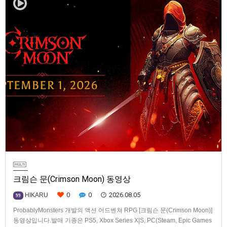
크림슨 문(Crimson Moon) 동영상
0
0
2026.08.05
HIKARU
99
ProbablyMonsters 개발의 액션 어드벤쳐 RPG [크림슨 문(Crimson Moon)]
동영상입니다.발매 기종은 PS5, Xbox Series X|S, PC(Steam, Epic Games