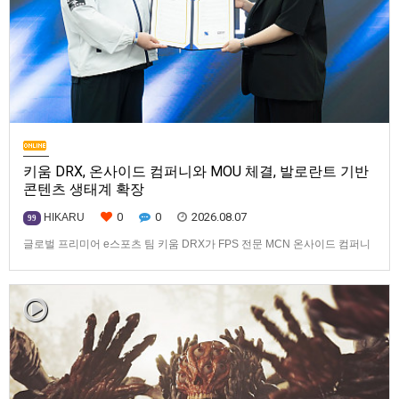
키움 DRX, 온사이드 컴퍼니와 MOU 체결, 발로란트 기반
콘텐츠 생태계 확장
0
0
2026.08.07
HIKARU
99
글로벌 프리미어 e스포츠 팀 키움 DRX가 FPS 전문 MCN 온사이드 컴퍼니
와 손잡고 ‘발로란트’ 중심의 글로벌 콘텐츠 경쟁력 강화에 나선다.키움
DRX는 지난 8월 5일 키움 DRX 서울타워에서 온사이드 컴퍼니와 e스포츠
문화 산업 저변 확대 및 콘텐츠 강화를 위한 업무 협약(MOU)을 체결했다고
밝혔다. 이날 협약식에는 키움 DRX 양선일 대표이사, …