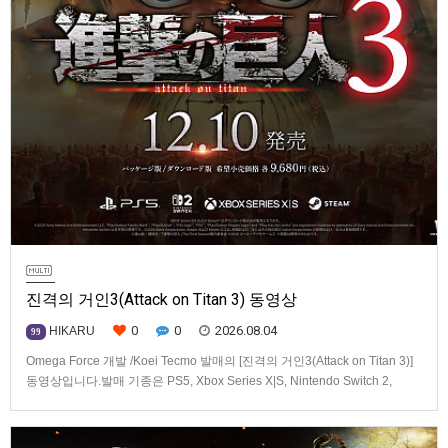
진격의 거인3(Attack on Titan 3) 동영상
0
0
2026.08.04
HIKARU
99
Omega Force 개발 /Koei Tecmo 발매의 [진격의 거인3(Attack on Titan 3)]
동영상입니다.발매 기종은 PS5, Xbox Series X|S, Nintendo Switch 2,
PC(Steam). 발매는 2026년 12월 10일로 예정.