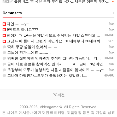
블룸버그 “한국은 투자 부적합 국가…서투른 정책이 투자자에게 트라우마”
+4
Comments
+
과연 ㅡ..ㅡy~
Max
9쎈트도 아니고???
Max
전성기 때 EA는 문어발 식으로 주목받는 개발 스튜디오 흡수하고, 빙신....만들어서 내다 버리는 걸로 유명…
HIKARU
그냥 나이 들어서 그런거 아닌가요...10대때부터 20대떄까지 관찰한거면 몰라도...
엑스
딱히 쿠팡 쓸일이 없어서 ㅡ..ㅡ
Max
그놈에 전관....에휴 ㅡ..ㅡ..
Max
명확한 질병이면 인과관계 추적이 그나마 가능한데... 기억력 감퇴는 상대적인 거고, 개인 편차가 심해서...…
HIKARU
굳이 제로 음료를 찾아먹진 않아서 ㅡ..ㅡa... 근데...8년이면 그만큼 나이가 먹었단거니... 자연스런 …
Max
초장부터 모두가 불행하면 다음 사람들이 않낚이죠 ㅡ..ㅡy~
Max
그나마 다행인가...모두가 불행하지는 않았으니....
HIKARU
PC버전
2000-2026, VideogamerX. All Rights Reserved.
본 사이트 게시물내에 게재된 메이커명, 제품명칭 등은 각 기업의 상표