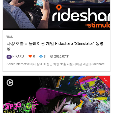
차량 호출 시뮬레이션 게임 Rideshare “Stimulator” 동영
상
0
3
2026.07.31
HIKARU
99
Saber Interactive에서 발매 예정인 차량 호출 시뮬레이션 게임 [Rideshare
“Stimulator”] 동영상입니다.발매 기종은 PS5, Xbox Series X|S, PC(Steam).
발매일은 미정.==================================차량 호출 사업
Hot
을 운영하는 드라이버가 되어라'Rideshare "Stimulat…