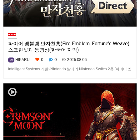
파이어 엠블렘 만자천홍(Fire Emblem: Fortune’s Weave)
스크린샷과 동영상(한국어 자막)
0
0
2026.08.05
HIKARU
99
Intelligent Systems 개발 /Nintendo 발매의 Nintendo Switch 2용 [파이어 엠
블렘 만자천홍(Fire Emblem: Fortune’s Weave)] 스크린샷과 동영상입니다.
발매는 2026년 9월 17일로 예정.