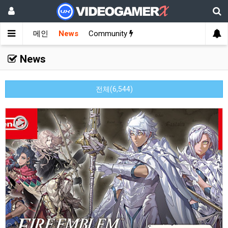
메인
News
Community
News
전체(6,544)