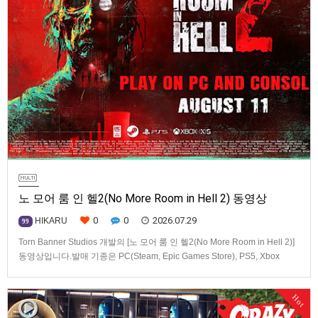
노 모어 룸 인 헬2(No More Room in Hell 2) 동영상
0
0
2026.07.29
HIKARU
99
Torn Banner Studios 개발의 [노 모어 룸 인 헬2(No More Room in Hell 2)]
동영상입니다.발매 기종은 PC(Steam, Epic Games Store), PS5, Xbox
Series X|S.
Hot