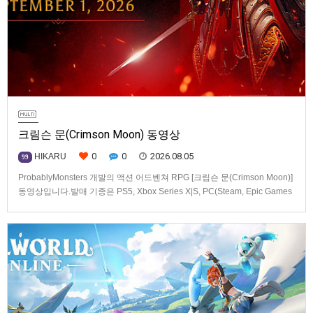
크림슨 문(Crimson Moon) 동영상
0
0
2026.08.05
HIKARU
99
ProbablyMonsters 개발의 액션 어드벤쳐 RPG [크림슨 문(Crimson Moon)]
동영상입니다.발매 기종은 PS5, Xbox Series X|S, PC(Steam, Epic Games
Store). 발매는 2026년 9월 1일, 가격은 Standard Edition은 $19.99, Deluxe
Edition은 $29.99