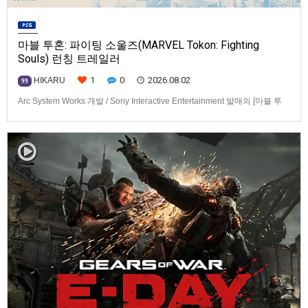
마블 투혼: 파이팅 소울즈(MARVEL Tokon: Fighting
Souls) 런칭 트레일러
1
0
2026.08.02
HIKARU
99
Arc System Works 개발 / Sony Interactive Entertainment 발매의 [마블 투
혼: 파이팅 소울즈(MARVEL Tokon: Fighting Souls)] 런칭 트레일러입니다.
발매 기종은 PS5, PC(Steam, Epic Games Store). 발매는 2026년 8월 7일
로 예정.