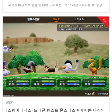
- 패키지 버전 초회 동봉 및 예약 구매 특전으로 ‘스페셜 리유저블 백‘ 증정-
데이 원 에디션 및 코엔 피규어 등이 포함된 콜렉터즈 에디션 판매반다이남
코 엔터테인먼트 코리아(지사장 장태근)는 PlayStation®5용 ‘더 블러드 오
Hot
브 던워커’(한국어판)의 패키지 예약 판매를 2026년 7월 29일(수) 시작한다
고 발표했다.■ 패키지 버전 초회 동봉 및 …
[스퀘어에닉스] 드래곤 퀘스트 몬스터즈 4 메마른 나라의