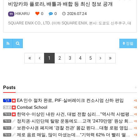
비앙카와 플로라, 배틀과 배합 등 최신 정보 공개
0
0
2026.07.24
HIKARU
99
SQUARE ENIX CO., LTD. (이하 SQUARE ENIX, 본사: 도쿄도 신주쿠구, 대
표: 키류 타카시)는2026년 12월 3일(목) 발매 예정인「드래곤 퀘스트 몬스
터즈」 시리즈 최신작, 『드래곤 퀘스트 몬스터즈 4 메마른 나라의 비앙카
와 플로라』(대응 기종: Nintendo Switch™ 2/Nintendo
정렬
Switch™/PlayStation®…
1
2
3
4
5
Posts
+
EA 인수 절차 완료, PIF·실버레이크 컨소시엄 산하 편입
+1
Combat School
+1
한덕수·이상민 내란 사건, 대법 전합 심리…"역사적 사법평가"(종합)
+1
정치권·시민단체 탈팡 운동에도…고객 '2470만명' 원상 회복, "고물가에 돌팡"
+1
보완수사권 폐지에 '경찰 전관' 몸값 뛴다…대형 로펌 영입전쟁
+1
제로 음료 매일, 많이 마셨는데…“기억력 62% 더 빨리 떨어진다
+3