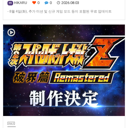
0
0
2026.08.03
HIKARU
99
- 8월 4일(화), 추가 미션 및 신규 게임 모드 등이 포함된 무료 업데이트
ver1.4.0 배포- ‘애니버서리 확장팩’ 발매 기념, 최대 42% 할인 진행반다이
남코 엔터테인먼트 코리아(지사장 장태근)는 PlayStation®5, Nintendo
Switch™, Steam®용 ‘슈퍼로봇대전 Y’(한국어판)의 유료 DLC ‘애니버서리
확장팩’을 2026년 …