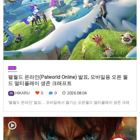
팰월드 온라인(Palworld Online) 발표, 모바일용 오픈 월
드 멀티플레이 생존 크래프트
0
0
2026.08.04
HIKARU
99
'팰월드 온라인' 발표… 모바일에서 즐기는 오픈월드 멀티플레이 생존 크래
프트탐험·팰 포획·거점 건설·협동 플레이를 언제 어디서나2026년 8월 3일,
Garena Online Private Limited(이하 Garena)는 팰월드(Palworld) 개발사
인Pocketpair의 정식 라이선스를 받아, 글로벌 히트작 '팰월드(Palworld)'를
기반으로 한…