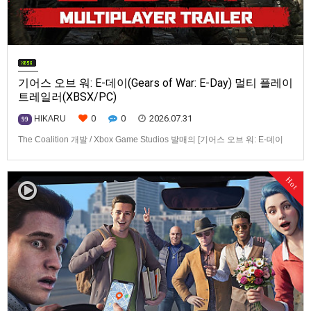
기어스 오브 워: E-데이(Gears of War: E-Day) 멀티 플레이
트레일러(XBSX/PC)
0
0
2026.07.31
HIKARU
99
The Coalition 개발 / Xbox Game Studios 발매의 [기어스 오브 워: E-데이
(Gears of War: E-Day)] 동영상입니다.발매 기종은 Xbox Series X|S, PC. 발
매는 2026년 10월 6일로 예정.
Hot