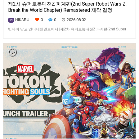
제2차 슈퍼로봇대전Z 파계편(2nd Super Robot Wars Z:
Break the World Chapter) Remastered 제작 결정
0
0
2026.08.02
HIKARU
99
반다이 남코 엔터테인먼트에서 [제2차 슈퍼로봇대전Z 파계편(2nd Super
Robot Wars Z: Break the World Chapter) Remastered] 제작을 발표했습니
다.발매 기종, 발매 시기 등은 이번에 공개되지 않았습니다.참고로, 오리지날
판[제2차 슈퍼로봇대전Z 파계편]은 2011년 PSP로 발매되었으며, 2012년
에 발매되었던 [제2…