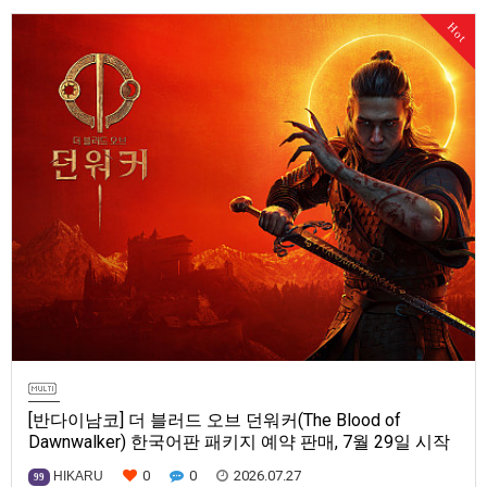
Series X|S, Nintendo Switch 2, PC(Steam, Microsoft Store). 발매는 2027
Hot
년으로 예정.
[반다이남코] 더 블러드 오브 던워커(The Blood of
Dawnwalker) 한국어판 패키지 예약 판매, 7월 29일 시작
0
0
2026.07.27
HIKARU
99