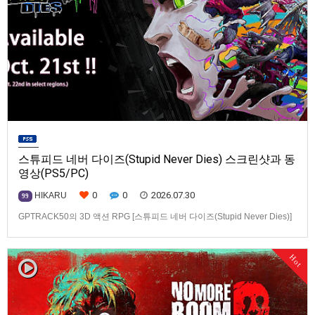
스튜피드 네버 다이즈(Stupid Never Dies) 스크린샷과 동
영상(PS5/PC)
0
0
2026.07.30
HIKARU
99
GPTRACK50의 3D 액션 RPG [스튜피드 네버 다이즈(Stupid Never Dies)]
스크린샷과 동영상입니다.발매 기종은 PS5, PC(Steam). 발매는 2026년 10
월 21일로 예정.
Hot