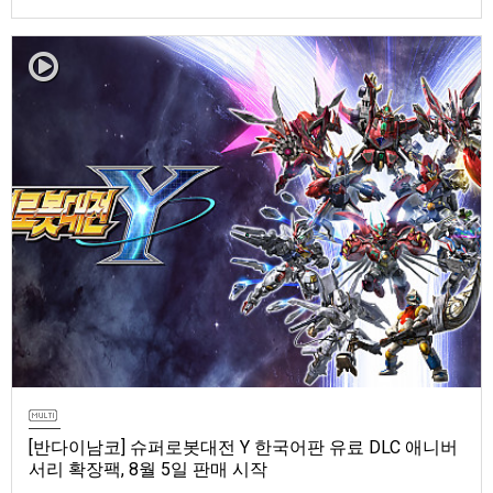
마 토렌트용 장비 등 포함반다이남코 엔터테인먼트 코리아(지사장 장태근)
는 ‘ELDEN RING 빛바랜 자 에디션’의 Nintendo Switch™ 2용 패키지 선주
문 판매를 8월 5일(수)부터 시작한다고 발표했다.‘ELDEN RING 빛바랜 자
에디션’에는 ‘ELDEN R…
[반다이남코] 슈퍼로봇대전 Y 한국어판 유료 DLC 애니버
서리 확장팩, 8월 5일 판매 시작