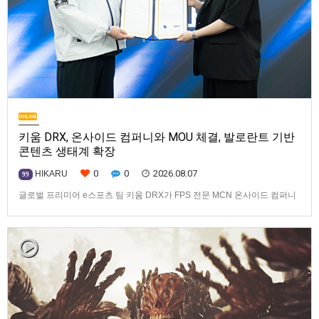
키움 DRX, 온사이드 컴퍼니와 MOU 체결, 발로란트 기반
콘텐츠 생태계 확장
0
0
2026.08.07
HIKARU
99
글로벌 프리미어 e스포츠 팀 키움 DRX가 FPS 전문 MCN 온사이드 컴퍼니
와 손잡고 ‘발로란트’ 중심의 글로벌 콘텐츠 경쟁력 강화에 나선다.키움
DRX는 지난 8월 5일 키움 DRX 서울타워에서 온사이드 컴퍼니와 e스포츠
문화 산업 저변 확대 및 콘텐츠 강화를 위한 업무 협약(MOU)을 체결했다고
밝혔다. 이날 협약식에는 키움 DRX 양선일 대표이사, …