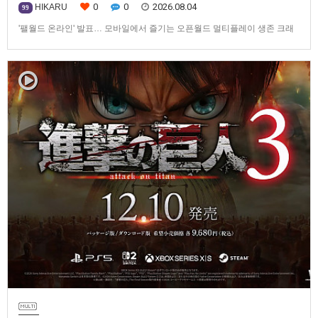
0
0
2026.08.04
HIKARU
99
'팰월드 온라인' 발표… 모바일에서 즐기는 오픈월드 멀티플레이 생존 크래
프트탐험·팰 포획·거점 건설·협동 플레이를 언제 어디서나2026년 8월 3일,
Garena Online Private Limited(이하 Garena)는 팰월드(Palworld) 개발사
인Pocketpair의 정식 라이선스를 받아, 글로벌 히트작 '팰월드(Palworld)'를
기반으로 한…