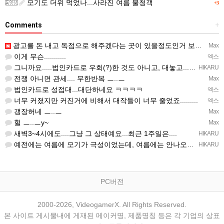
모기도 더위 먹었나...사라진 여름 불청객
+3
Comments
+
광고를 돈 내고 독점으로 해주겠다는 곳이 있을정도인거 보면 어마어마한 게임은 맞는듯 ㅡ..ㅡ... 여태까지 …
Max
이게 무슨...........
엑스
그니까요.....법인카드로 우회(?)한 것도 아니고, 대놓고...ㅋ ㅋ)
HIKARU
전쟁 아니면 관세.... 무한반복 ㅡ..ㅡ
Max
법인카드로 성접대...대단하네요 ㅋㅋㅋㅋ
엑스
너무 커졌지만 커진거에 비해서 대작들이 너무 줄었죠.........
엑스
갱장허네 ㅡ..ㅡ
Max
헐 ㅡ..ㅡy~
Max
새벽3~4시에도....그냥 그 상태예요...최근 1주일은....
HIKARU
예전에는 여름에 모기가 극성이었는데, 여름에는 안나오는 것 같은.....ㅎ ㅎ)
HIKARU
PC버전
2000-2026, VideogamerX. All Rights Reserved.
본 사이트 게시물내에 게재된 메이커명, 제품명칭 등은 각 기업의 상표