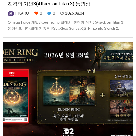
진격의 거인3(Attack on Titan 3) 동영상
0
0
2026.08.04
HIKARU
99
Omega Force 개발 /Koei Tecmo 발매의 [진격의 거인3(Attack on Titan 3)]
동영상입니다.발매 기종은 PS5, Xbox Series X|S, Nintendo Switch 2,
PC(Steam). 발매는 2026년 12월 10일로 예정.