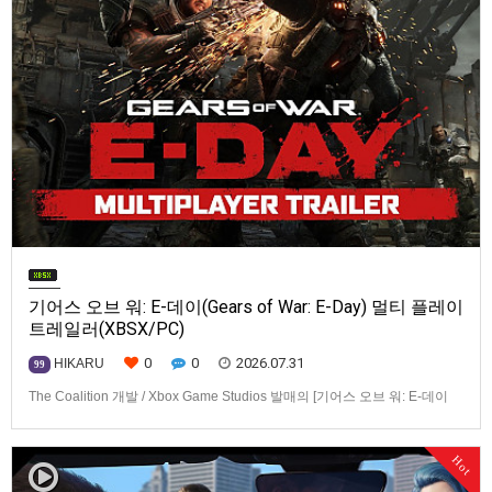
기어스 오브 워: E-데이(Gears of War: E-Day) 멀티 플레이
트레일러(XBSX/PC)
0
0
2026.07.31
HIKARU
99
The Coalition 개발 / Xbox Game Studios 발매의 [기어스 오브 워: E-데이
(Gears of War: E-Day)] 동영상입니다.발매 기종은 Xbox Series X|S, PC. 발
매는 2026년 10월 6일로 예정.
Hot