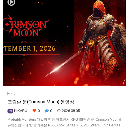
크림슨 문(Crimson Moon) 동영상
0
0
2026.08.05
HIKARU
99
ProbablyMonsters 개발의 액션 어드벤쳐 RPG [크림슨 문(Crimson Moon)]
동영상입니다.발매 기종은 PS5, Xbox Series X|S, PC(Steam, Epic Games