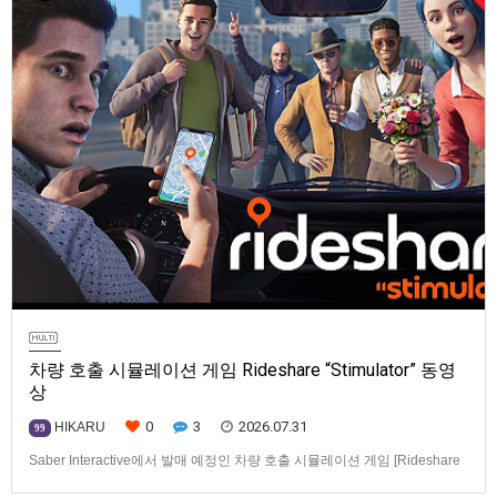
차량 호출 시뮬레이션 게임 Rideshare “Stimulator” 동영
상
0
3
2026.07.31
HIKARU
99
Saber Interactive에서 발매 예정인 차량 호출 시뮬레이션 게임 [Rideshare
“Stimulator”] 동영상입니다.발매 기종은 PS5, Xbox Series X|S, PC(Steam).