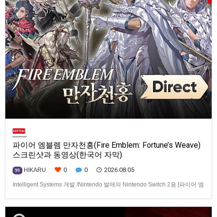
파이어 엠블렘 만자천홍(Fire Emblem: Fortune’s Weave)
스크린샷과 동영상(한국어 자막)
0
0
2026.08.05
HIKARU
99
Intelligent Systems 개발 /Nintendo 발매의 Nintendo Switch 2용 [파이어 엠
블렘 만자천홍(Fire Emblem: Fortune’s Weave)] 스크린샷과 동영상입니다.
발매는 2026년 9월 17일로 예정.