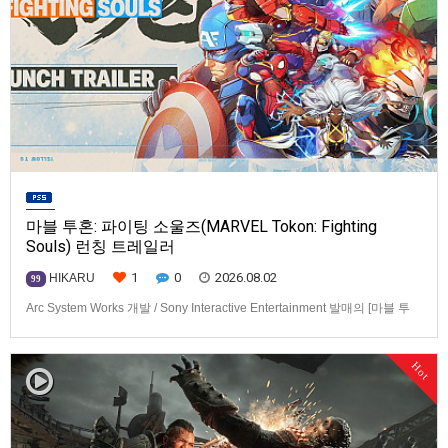
마블 투혼: 파이팅 소울즈(MARVEL Tokon: Fighting
Souls) 런칭 트레일러
1
0
2026.08.02
HIKARU
99
Arc System Works 개발 / Sony Interactive Entertainment 발매의 [마블 투
혼: 파이팅 소울즈(MARVEL Tokon: Fighting Souls)] 런칭 트레일러입니다.
발매 기종은 PS5, PC(Steam, Epic Games Store). 발매는 2026년 8월 7일
Hot
로 예정.