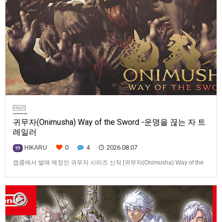
귀무자(Onimusha) Way of the Sword -운명을 끊는 자 트
레일러
0
4
2026.08.07
HIKARU
99
캡콤에서 발매 예정인 귀무자 시리즈 신작 [귀무자(Onimusha) Way of the
Sword] -운명을 끊는 자 트레일러입니다.발매 기종은 PS5, Xbox Series
X|S, PC(Steam). 발매는 2026년 9월 4일로 예정.