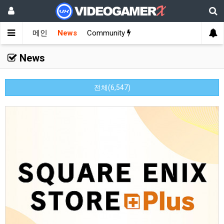
메인
News
Community
News
전체(6,547)