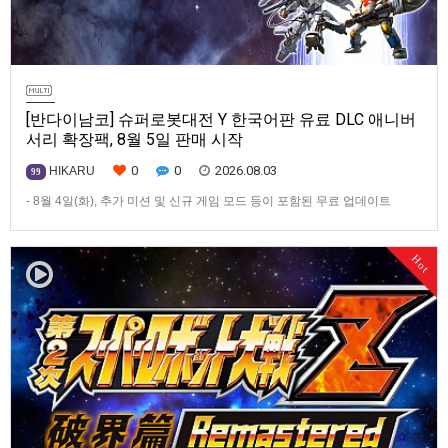
[반다이남코] 슈퍼로봇대전 Y 한국어판 유료 DLC 애니버
서리 확장팩, 8월 5일 판매 시작
0
0
2026.08.03
HIKARU
99
- 8월 4일(화), 추가 미션 및 신규 게임 모드 등이 포함된 무료 업데이트
ver1.4.0 배포- ‘애니버서리 확장팩’ 발매 기념, 최대 42% 할인 진행반다이
남코 엔터테인먼트 코리아(지사장 장태근)는 PlayStation®5, Nintendo
Hot
Switch™, Steam®용 ‘슈퍼로봇대전 Y’(한국어판)의 유료 DLC ‘애니버서리
확장팩’을 2026년 …