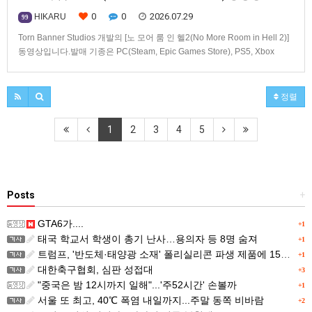
0
0
2026.07.29
HIKARU
99
Torn Banner Studios 개발의 [노 모어 룸 인 헬2(No More Room in Hell 2)]
동영상입니다.발매 기종은 PC(Steam, Epic Games Store), PS5, Xbox
Series X|S.
정렬
1
2
3
4
5
Posts
+
GTA6가....
+1
태국 학교서 학생이 총기 난사…용의자 등 8명 숨져
+1
트럼프, '반도체·태양광 소재' 폴리실리콘 파생 제품에 15% 관세...한국 기업도 영향
+1
대한축구협회, 심판 성접대
+3
"중국은 밤 12시까지 일해"...'주52시간' 손볼까
+1
서울 또 최고, 40℃ 폭염 내일까지...주말 동쪽 비바람
+2