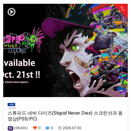
발매일은 미정.==================================차량 호출 사업
Hot
을 운영하는 드라이버가 되어라'Rideshare "Stimulat…
스튜피드 네버 다이즈(Stupid Never Dies) 스크린샷과 동
영상(PS5/PC)
0
0
2026.07.30
HIKARU
99