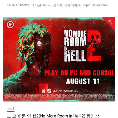
GPTRACK50의 3D 액션 RPG [스튜피드 네버 다이즈(Stupid Never Dies)]
스크린샷과 동영상입니다.발매 기종은 PS5, PC(Steam). 발매는 2026년 10
월 21일로 예정.
Hot
노 모어 룸 인 헬2(No More Room in Hell 2) 동영상