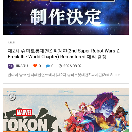
제2차 슈퍼로봇대전Z 파계편(2nd Super Robot Wars Z:
Break the World Chapter) Remastered 제작 결정
0
0
2026.08.02
HIKARU
99
반다이 남코 엔터테인먼트에서 [제2차 슈퍼로봇대전Z 파계편(2nd Super
Robot Wars Z: Break the World Chapter) Remastered] 제작을 발표했습니
다.발매 기종, 발매 시기 등은 이번에 공개되지 않았습니다.참고로, 오리지날
판[제2차 슈퍼로봇대전Z 파계편]은 2011년 PSP로 발매되었으며, 2012년
에 발매되었던 [제2…