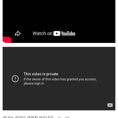
손대는 것마다 개판쳐 버리네요....─
─);