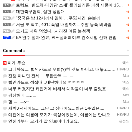
트럼프, '반도체·태양광 소재' 폴리실리콘 파생 제품에 15% 관세...한국 기업도 영향
+1
대한축구협회, 심판 성접대
+3
"중국은 밤 12시까지 일해"...'주52시간' 손볼까
+1
서울 또 최고, 40℃ 폭염 내일까지...주말 동쪽 비바람
+2
모기도 더위 먹었나...사라진 여름 불청객
+3
EA 인수 절차 완료, PIF·실버레이크 컨소시엄 산하 편입
+2
Comments
+
이게 무슨...........
엑스
그니까요.....법인카드로 우회(?)한 것도 아니고, 대놓고...ㅋ ㅋ)
HIKARU
전쟁 아니면 관세.... 무한반복 ㅡ..ㅡ
Max
법인카드로 성접대...대단하네요 ㅋㅋㅋㅋ
엑스
너무 커졌지만 커진거에 비해서 대작들이 너무 줄었죠.........
엑스
갱장허네 ㅡ..ㅡ
Max
헐 ㅡ..ㅡy~
Max
새벽3~4시에도....그냥 그 상태예요...최근 1주일은....
HIKARU
예전에는 여름에 모기가 극성이었는데, 여름에는 안나오는 것 같은.....ㅎ ㅎ)
HIKARU
언젠가부터 모기가 잘 안보이더라고요.
은성쓰