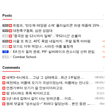
Posts
+
트럼프, '반도체·태양광 소재' 폴리실리콘 파생 제품에 15% 관세...한국 기업도 영향
대한축구협회, 심판 성접대
"중국은 밤 12시까지 일해"...'주52시간' 손볼까
서울 또 최고, 40℃ 폭염 내일까지...주말 동쪽 비바람
+2
모기도 더위 먹었나...사라진 여름 불청객
+3
EA 인수 절차 완료, PIF·실버레이크 컨소시엄 산하 편입
+1
Combat School
+4
Comments
+
새벽3~4시에도....그냥 그 상태예요...최근 1주일은....
HIKARU
예전에는 여름에 모기가 극성이었는데, 여름에는 안나오는 것 같은.....ㅎ ㅎ)
HIKARU
언젠가부터 모기가 잘 안보이더라고요.
은성쓰
밤 10시에도 푹푹 찌더라고요.
은성쓰
1년 내내 집에서 같이 사는 반려곤충.....이죠...
HIKARU
원래 댓글로 "성쓰님요~" 하려다 말았는데... 본인 등판 ㅡ..ㅡy~
Max