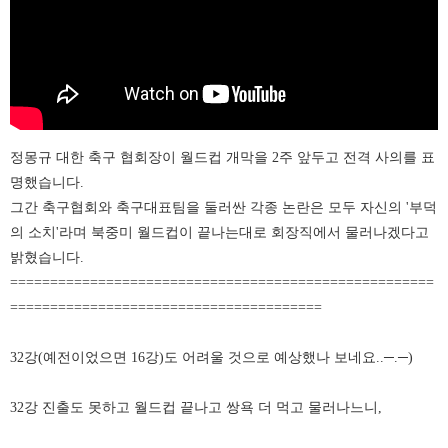
정몽규 대한 축구 협회장이 월드컵 개막을 2주 앞두고 전격 사의를 표
명했습니다.
그간 축구협회와 축구대표팀을 둘러싼 각종 논란은 모두 자신의 '부덕
의 소치'라며 북중미 월드컵이 끝나는대로 회장직에서 물러나겠다고
밝혔습니다.
=====================================================
=======================================
32강(예전이었으면 16강)도 어려울 것으로 예상했나 보네요..─.
─)
32강 진출도 못하고 월드컵 끝나고 쌍욕 더 먹고 물러나느니,