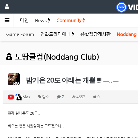
메인
News
Community
Game Forum
영화드라마애니
종합잡담게시판
Noddang
노땅클럽(Noddang Club)
밤기온 20도 아래는 개뿔 !!!! ㅡ..ㅡ
Max
담소
7
4657
0
M
현재 실내온도 28도..
비오는 밖은 시원할지는 모르겠으나..