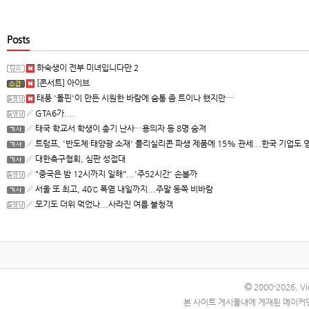
Posts
하숙생이 전부 미녀입니다만 2
[콘서트] 아이브
태풍 '돌핀'이 만든 시원한 바람에 숨통 좀 트이나 했지만…
GTA6가....
태국 학교서 학생이 총기 난사…용의자 등 8명 숨져
트럼프, '반도체·태양광 소재' 폴리실리콘 파생 제품에 15% 관세...한국 기업도 
대한축구협회, 심판 성접대
"중국은 밤 12시까지 일해"...'주52시간' 손볼까
서울 또 최고, 40℃ 폭염 내일까지...주말 동쪽 비바람
모기도 더위 먹었나...사라진 여름 불청객
2000-2026, Vid
본 사이트 게시물내에 게재된 메이커명