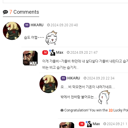
7
Comments
HIKARU
2024.09.20 20:40
99
습도 어쩔~~~
Max
2024.09.20 21:47
M
이게 가을비~가을비 하던데 내 살다살다 가을비 내린다고 습기
비는 비고 습기는 습기지..
HIKARU
2024.09.20 22:34
99
오....비 막오면서 기온이 내려가네요...
밖에서 찬바람 불어오는...
Congratulation! You win the
33
Lucky Poi
Max
2024.09.21 1
M