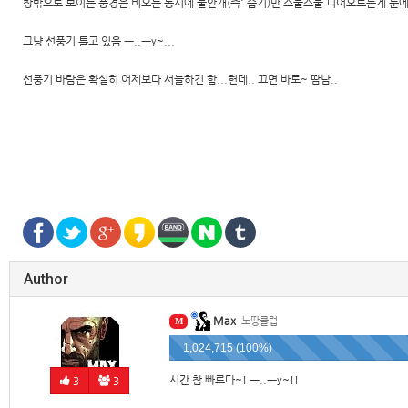
창밖으로 보이는 풍경은 비오는 동시에 물안개(즉: 습기)만 스물스물 피어오르는게 눈에 
그냥 선풍기 틀고 있음 ㅡ..ㅡy~...
선풍기 바람은 확실히 어제보다 서늘하긴 함...헌데.. 끄면 바로~ 땀남..
Author
Max
노땅클럽
M
1,024,715 (100%)
시간 참 빠르다~! ㅡ..ㅡy~!!
3
3