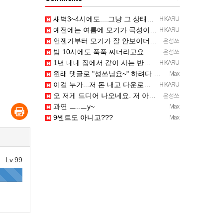
새벽3~4시에도....그냥 그 상태예요...최근 1주일은....
HIKARU
예전에는 여름에 모기가 극성이었는데, 여름에는 안나오는 것 같은.....ㅎ ㅎ)
HIKARU
언젠가부터 모기가 잘 안보이더라고요.
은성쓰
밤 10시에도 푹푹 찌더라고요.
은성쓰
1년 내내 집에서 같이 사는 반려곤충.....이죠...
HIKARU
원래 댓글로 "성쓰님요~" 하려다 말았는데... 본인 등판 ㅡ..ㅡy~
Max
이걸 누가...저 돈 내고 다운로드 버전으로 하냐... 성쓰님이 계셨다!!!...
HIKARU
오 저게 드디어 나오네요. 저 아케이드 아케이브즈 게임 많이 샀는데요 ㅎㅎㅎ
은성쓰
과연 ㅡ..ㅡy~
Max
9쎈트도 아니고???
Max
Lv.99