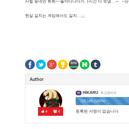
사힐 동네만 휘휘~~돌아다니다가..1시간 다 보냄....
─
─)y
현실 길치는 게임에서도 길치....;;;
Author
HIKARU
최고관리자
99
725,185 (100%)
등록된 서명이 없습니다.
4
4