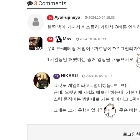
3
Comments
AyaFujimiya
2024.10.04 18:03
56
한쪽 벽에 기대서 비스듬히 가면서 O버튼 연
Max
2024.10.04 18:33
M
우리으~베테랑 게임어!! 까르옹이??? 그럴리가?
1시간동안 해멨다는 증거 영상을 내놓으시오!
HIKARU
2024.10.05 02:27
99
그것도 게임이라고...멀미했음..ㅋ ㅋ);;
근데, 오랫만에 사힐2 해보긴 하는데, 기본 디폴
스틱 움직이는 방향대로 가는게 아니고...위아래가
그때는 그게 유행이었나?
무슨 비행 게
로그인한