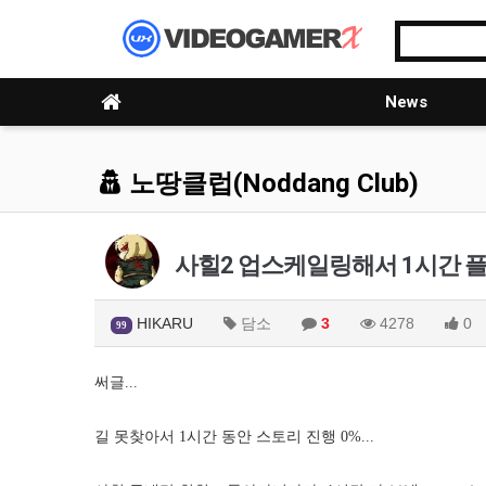
News
노땅클럽(Noddang Club)
사힐2 업스케일링해서 1시간 플
HIKARU
담소
3
4278
0
99
써글...
길 못찾아서 1시간 동안 스토리 진행 0%...