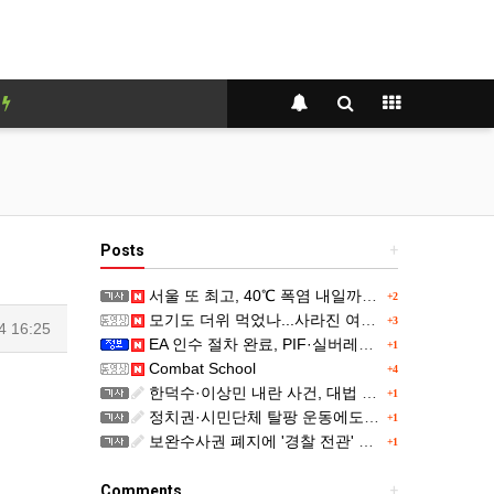
y
Posts
+
서울 또 최고, 40℃ 폭염 내일까지...주말 동쪽 비바람
+2
모기도 더위 먹었나...사라진 여름 불청객
+3
4 16:25
EA 인수 절차 완료, PIF·실버레이크 컨소시엄 산하 편입
+1
Combat School
+4
한덕수·이상민 내란 사건, 대법 전합 심리…"역사적 사법평가"(종합)
+1
정치권·시민단체 탈팡 운동에도…고객 '2470만명' 원상 회복, "고물가에 돌팡"
+1
보완수사권 폐지에 '경찰 전관' 몸값 뛴다…대형 로펌 영입전쟁
+1
Comments
+