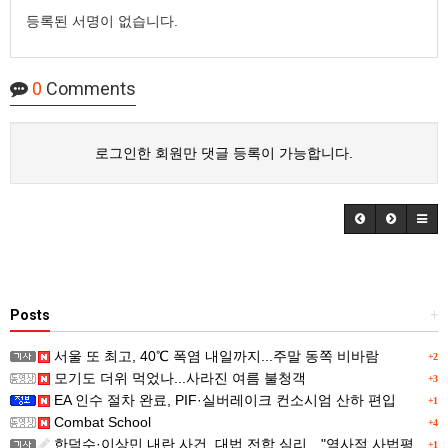
등록된 서명이 없습니다.
0
Comments
로그인한 회원만 댓글 등록이 가능합니다.
Posts
+
서울 또 최고, 40℃ 폭염 내일까지...주말 동쪽 비바람
+2
모기도 더위 먹었나...사라진 여름 불청객
+3
EA 인수 절차 완료, PIF·실버레이크 컨소시엄 산하 편입
+1
Combat School
+4
한덕수·이상민 내란 사건, 대법 전합 심리…"역사적 사법평가"(종합)
+1