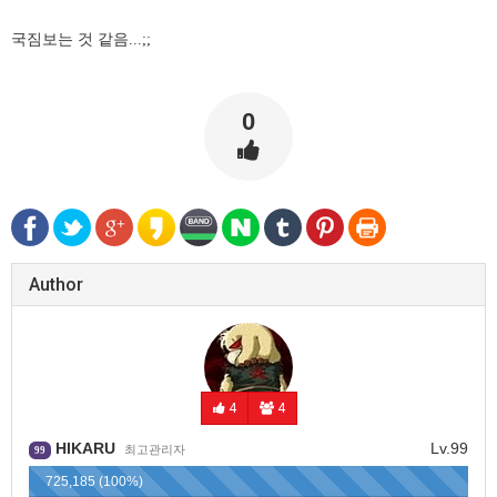
국짐보는 것 같음...;;
0
Author
4
4
HIKARU
Lv.99
최고관리자
99
725,185 (100%)