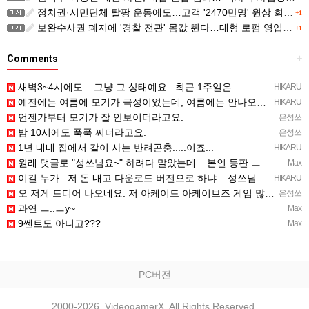
정치권·시민단체 탈팡 운동에도…고객 '2470만명' 원상 회복, "고물가에 돌팡"
+1
보완수사권 폐지에 '경찰 전관' 몸값 뛴다…대형 로펌 영입전쟁
+1
Comments
+
새벽3~4시에도....그냥 그 상태예요...최근 1주일은....
HIKARU
예전에는 여름에 모기가 극성이었는데, 여름에는 안나오는 것 같은.....ㅎ ㅎ)
HIKARU
언젠가부터 모기가 잘 안보이더라고요.
은성쓰
밤 10시에도 푹푹 찌더라고요.
은성쓰
1년 내내 집에서 같이 사는 반려곤충.....이죠...
HIKARU
원래 댓글로 "성쓰님요~" 하려다 말았는데... 본인 등판 ㅡ..ㅡy~
Max
이걸 누가...저 돈 내고 다운로드 버전으로 하냐... 성쓰님이 계셨다!!!...
HIKARU
오 저게 드디어 나오네요. 저 아케이드 아케이브즈 게임 많이 샀는데요 ㅎㅎㅎ
은성쓰
과연 ㅡ..ㅡy~
Max
9쎈트도 아니고???
Max
PC버전
2000-2026, VideogamerX. All Rights Reserved.