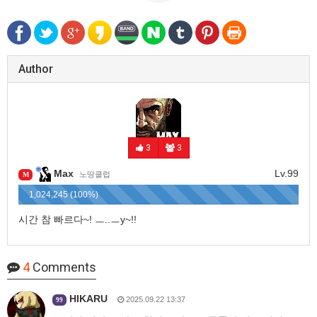
Author
3
3
Max
Lv.99
노땅클럽
M
1,024,245 (100%)
시간 참 빠르다~! ㅡ..ㅡy~!!
4
Comments
HIKARU
2025.09.22 13:37
99