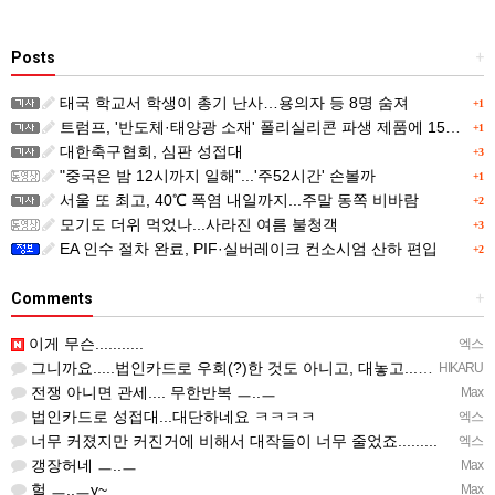
Posts
+
태국 학교서 학생이 총기 난사…용의자 등 8명 숨져
+1
트럼프, '반도체·태양광 소재' 폴리실리콘 파생 제품에 15% 관세...한국 기업도 영향
+1
대한축구협회, 심판 성접대
+3
"중국은 밤 12시까지 일해"...'주52시간' 손볼까
+1
서울 또 최고, 40℃ 폭염 내일까지...주말 동쪽 비바람
+2
모기도 더위 먹었나...사라진 여름 불청객
+3
EA 인수 절차 완료, PIF·실버레이크 컨소시엄 산하 편입
+2
Comments
+
이게 무슨...........
엑스
그니까요.....법인카드로 우회(?)한 것도 아니고, 대놓고...ㅋ ㅋ)
HIKARU
전쟁 아니면 관세.... 무한반복 ㅡ..ㅡ
Max
법인카드로 성접대...대단하네요 ㅋㅋㅋㅋ
엑스
너무 커졌지만 커진거에 비해서 대작들이 너무 줄었죠.........
엑스
갱장허네 ㅡ..ㅡ
Max
헐 ㅡ..ㅡy~
Max