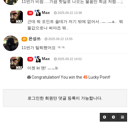
11번가 비쌈.....가끔 핫딜로 나오는 물품만 쬐금 저렴....;;
Max
2025.09.22 13:38
M
근데 뭐 포인트 쓸데가 저기 밖에 없어서..ㅡ..ㅡa.. 뭐
물값으로나 써야죠 뭐..
은성쓰
2025.09.22 13:55
49
11번가 탈퇴했어요 ㅋㅋ
Max
2025.09.22 14:01
M
이젠 kt 맨! ㅡㅡb
Congratulation! You win the
45
Lucky Point!
로그인한 회원만 댓글 등록이 가능합니다.