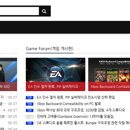
+
Game Forum(게임 게시판)
2
키움 DRX, 온사이드 컴퍼니와 MOU 체결, 발로란트 기반 콘텐츠 생태계 확장
EA 인수 절차 완료, PIF·실버레이크 컨소시엄 산하 편입
Xbox Backward Compatibility 
 입고
08.07
EA 인수 절차 완료, PIF·실버레이크 컨소시엄 산하 편입
확장
08.07
Xbox Backward Compatibility on PC 발표
러
08.07
Xbox 역사상 최대 규모 구조조정, 3200명 감원, 4개 스튜디오 분리
4
자막)
08.05
간바레 고에몽(Ganbare Goemon) 13타이틀 모음집
08.05
SIE 스튜디오 총괄 헤르만 훌스트, Bungie 구조조정 관련 직원 메시지
래프트
08.04