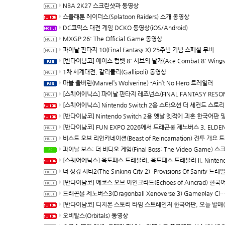
NBA 2K27 스크린샷과 동영상
스플래툰 레이더스(Splatoon Raiders) 소개 동영상
DC코믹스 대전 게임 DCKO 동영상(iOS/Android)
MXGP 26: The Official Game 동영상
파이날 판타지 10(Final Fantasy X) 25주년 기념 스페셜 무비
[반다이남코] 에이스 컴뱃 8: 시브의 날개(Ace Combat 8: Wings of Theve) 한국어판, PS5용 패키지 예약 판매, 7월 21
1차 세계대전, 갈리폴리(Gallipoli) 동영상
마블 울버린(Marvel’s Wolverine) -Ain’t No Hero 트레일러
[스퀘어에닉스] 파이날 판타지 레조넌스(FINAL FANTASY RESONANCE) 다운로드 버전 예약 판매 개시, 최신 트레일러 및 정
[스퀘어에닉스] Nintendo Switch 2용 스타오션 더 세컨드 스토리 R(Star Ocean The Second Story R) 발
[반다이남코] Nintendo Switch 2용 옛날 옛적에 괴혼 한국어판 및 DLC Rolling LIVE Highlights 다운로드 전용으로 10월 8
[반다이남코] FUN EXPO 2026에서 드래곤볼 제노버스 3, ELDEN RING 빛바랜 자 에디션, 국내 첫 공개 체
비스트 오브 리인카네이션(Beast of Reincarnation) 전투 개요 트레
파이날 보스: 더 비디오 게임(Final Boss: The Video Game) 스크린샷과 동
[스퀘어에닉스] 옥토패스 트래블러, 옥토패스 트래블러 II, Nintendo Switch 2 다운로드 버전, 10월 1일 발매 결정, 예약 판
더 싱킹 시티2(The Sinking City 2) -Provisions Of Sanity 트레
[반다이남코] 에코스 오브 아인크라드(Echoes of Aincrad) 한국어판 발매
드래곤볼 제노버스3(Dragonball Xenoverse 3) Gameplay Closer Look 트레일러
[반다이남코] 디지몬 스토리 타임 스트레인저 한국어판, 오늘 발매(Switch/Switch
오비탈스(Orbitals) 동영상