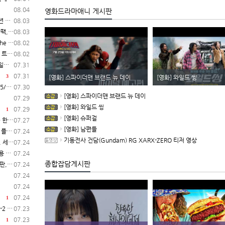
08.04
영화드라마애니 게시판
시작
08.03
 시작
08.03
작 결정
08.02
레일러
08.02
C)
07.31
07.31
3
[영화] 스파이더맨 브랜드 뉴 데이
[영화] 와일드 씽
C)
07.30
[영화] 스파이더맨 브랜드 뉴 데이
07.29
[영화] 와일드 씽
07.29
1
[영화] 슈퍼걸
일 시작
07.27
[영화] 남편들
 공개
07.24
기동전사 건담(Gundam) RG XARX-ZERO 티저 영상
 공개
07.24
공개
07.24
종합잡담게시판
 시작
07.24
07.24
07.24
07.24
1
 발매
07.23
07.23
1