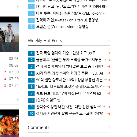
[반다이남코] 닌텐도 스위치2 버전, ELDEN RING 빛바랜 자 에디션 패키지 예약 판매, 8월 5일 시작
+
4
마블 투혼: 파이팅 소울즈(MARVEL Tokon: Fighting Souls) 런칭 트레일러
5
진격의 거인3(Attack on Titan 3) 동영상
6
크림슨 문(Crimson Moon) 동영상
7
Weekly Hot Posts
+
전국 폭염·열대야 기승‥한낮 최고 39도
1
+4
08.03
블룸버그 “한국은 투자 부적합 국가…서투른 정책이 투자자에게 트라우마”
2
+4
08.02
전에 까롱이 퍼와서 썸네일만 보고 중국게임?으로 오해했던
3
+6
07.30
2
AI가 만든 영상 속이면 과징금 폭탄… EU, AI법 투명성 의무 본격 가동
4
+1
07.29
4
50억 벌면 양도세만 10억? 강남 부동산 하는 말이..
5
+1
07.24
2
"트럼프, 나루토와 포켓몬 좀 맘대로 쓰지마" 日 정부, 여러번 '공식 우려' 표명
6
+1
제로 음료 매일, 많이 마셨는데…“기억력 62% 더 빨리 떨어진다
7
+3
+
[영화] 와일드 씽
8
한덕수·이상민 내란 사건, 대법 전합 심리…"역사적 사법평가"(종합)
9
+1
정치권·시민단체 탈팡 운동에도…고객 '2470만명' 원상 회복, "고물가에 돌팡"
10
+1
Comments
+