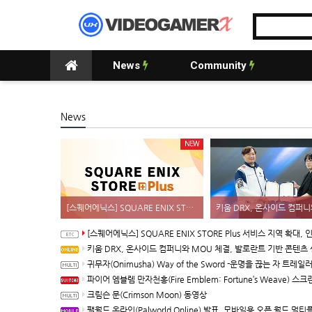
News
Community
News
NEW
[스퀘어에닉스] SQUARE ENIX STORE Plus 서비스 지역 확대, 인기 신상품 라인업 순차적 입고
[스퀘어에닉스] SQUARE ENIX STORE Plus 서비스 지역 확대, 인기 신상품 라인업 순차적
키움 DRX, 온사이드 컴퍼니와 MOU 체결, 발로란트 기반 콘텐츠 생태계 
귀무자(Onimusha) Way of the Sword -운명을 끊는 자 트레일
파이어 엠블렘 만자천홍(Fire Emblem: Fortune’s Weave) 스크린샷과 동영상(한국어 
크림슨 문(Crimson Moon) 동영상
팰월드 온라인(Palworld Online) 발표, 모바일용 오픈 월드 멀티플레이 생존 크