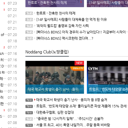
5
한로로 - 잔혹한 천사의 테제
[14F 일사에프] 사람들이 대체육을 안 
07.23
1
07.22
1
한로로 - 잔혹한 천사의 테제
07.21
[14F 일사에프] 사람들이 대체육을 안 먹게 된 이유
07.21
‘최악의 월드컵’ 홍명보 감독 자진 사퇴
07.21
[빠더너스 BDNS] 아직 경우의 수가 남아있다!! 지금부터 시작이야!!
일 시작
07.20
[빠더너스 BDNS] 멕시코한테 졌다며...?
07.18
07.17
2
Noddang Club(노땅클럽)
보 공개
07.16
매 개시
07.16
NEW
일 발매
07.16
험 실시
07.15
일러
07.15
영상
07.15
태국 학교서 학생이 총기 난사…용의자 등 8명 숨져
트럼프, '반도체·태양광 소재' 폴리실리콘 파생 제품에 15% 관세..
매 개시
07.14
일러
07.13
태국 학교서 학생이 총기 난사…용의자 등 8명 숨져
 개시
07.10
트럼프, '반도체·태양광 소재' 폴리실리콘 파생 제품에 15% 관세...한국 기업도 영향
07.10
1
대한축구협회, 심판 성접대
2)
07.09
"중국은 밤 12시까지 일해"...'주52시간' 손볼까
07.08
서울 또 최고, 40℃ 폭염 내일까지...주말 동쪽 비바람