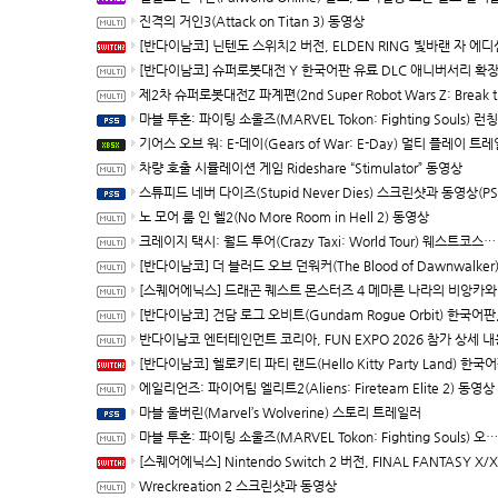
진격의 거인3(Attack on Titan 3) 동영상
[반다이남코] 닌텐도 스위치2 버전, ELDEN RING 빛바랜 자 에디션 패키지 예약 판매, 8월 5일 
[반다이남코] 슈퍼로봇대전 Y 한국어판 유료 DLC 애니버서리 확장팩, 8월 5일 판매
제2차 슈퍼로봇대전Z 파계편(2nd Super Robot Wars Z: Break the World Chapter) Remastered 제
마블 투혼: 파이팅 소울즈(MARVEL Tokon: Fighting Souls) 런칭 트
기어스 오브 워: E-데이(Gears of War: E-Day) 멀티 플레이 트레일러(XBSX/P
차량 호출 시뮬레이션 게임 Rideshare “Stimulator” 동영상
스튜피드 네버 다이즈(Stupid Never Dies) 스크린샷과 동영상(PS5/P
노 모어 룸 인 헬2(No More Room in Hell 2) 동영상
크레이지 택시: 월드 투어(Crazy Taxi: World Tour) 웨스트코스트 맵 트레일러(한국어 자막)
[반다이남코] 더 블러드 오브 던워커(The Blood of Dawnwalker) 한국어판 패키지 예약 판매, 7월 29
[스퀘어에닉스] 드래곤 퀘스트 몬스터즈 4 메마른 나라의 비앙카와 플로라, 배틀과 배합 등 최신 정보
[반다이남코] 건담 로그 오비트(Gundam Rogue Orbit) 한국어판, 세계관
반다이남코 엔터테인먼트 코리아, FUN EXPO 2026 참가 상세 내용 
[반다이남코] 헬로키티 파티 랜드(Hello Kitty Party Land) 한국어판, 다운로드 버전 예약 판매
에일리언즈: 파이어팀 엘리트2(Aliens: Fireteam Elite 2) 동영상
마블 울버린(Marvel’s Wolverine) 스토리 트레일러
마블 투혼: 파이팅 소울즈(MARVEL Tokon: Fighting Souls) 오프닝 동영상
[스퀘어에닉스] Nintendo Switch 2 버전, FINAL FANTASY X/X-2 HD Remaster, 오늘
Wreckreation 2 스크린샷과 동영상