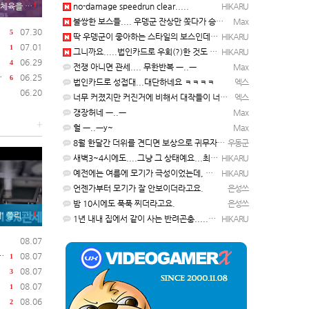
1
먹게 된 이유
no-damage speedrun clear.....
HIKARU
불쌍한 보스들.... 우뎅군 잔상만 쫒다가 승천하게 될듯 ㅡ..ㅡy~
Max
07.30
5
딱 우뎅군이 좋아하는 스타일의 보스인데요..ㅋ ㅋ)
HIKARU
07.01
1
그니까요.....법인카드로 우회(?)한 것도 아니고, 대놓고...ㅋ ㅋ)
HIKARU
06.29
4
전쟁 아니면 관세.... 무한반복 ㅡ..ㅡ
Max
06.25
6
법인카드로 성접대...대단하네요 ㅋㅋㅋㅋ
엑스
06.20
너무 커졌지만 커진거에 비해서 대작들이 너무 줄었죠.........
엑스
갱장허네 ㅡ..ㅡ
Max
+
헐 ㅡ..ㅡy~
Max
8월 한달간 더위를 견디면 보상으로 귀무자가 나와요!
우동군
새벽3~4시에도....그냥 그 상태예요...최근 1주일은....
HIKARU
예전에는 여름에 모기가 극성이었는데, 여름에는 안나오는 것 같은.....ㅎ ㅎ)
HIKARU
언젠가부터 모기가 잘 안보이더라고요.
은성쓰
밤 10시에도 푹푹 찌더라고요.
은성쓰
1
.한국 기업도 영향
1년 내내 집에서 같이 사는 반려곤충.....이죠...
HIKARU
08.07
08.07
1
08.07
3
08.07
1
08.06
2