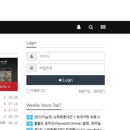
Login
+
Login
5
on PC 발표
자동로그인
회원가입
|
정보찾기
08.06
2
07.23
5
Weekly News Top7
+
07.07
3
06.29
[반다이남코] 슈퍼로봇대전 Y 한국어판 유료 DLC 애니버서리 확장팩, 8월 5일 판매 시작
2
1
 공개
06.26
팰월드 온라인(Palworld Online) 발표, 모바일용 오픈 월드 멀티플레이 생존 크래프트
2
제2차 슈퍼로봇대전Z 파계편(2nd Super Robot Wars Z: Break the World Chapter) Remastered 제작 결정
3