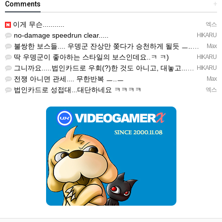
Comments
+
이게 무슨...........
엑스
no-damage speedrun clear.....
HIKARU
불쌍한 보스들.... 우뎅군 잔상만 쫒다가 승천하게 될듯 ㅡ..ㅡy~
Max
딱 우뎅군이 좋아하는 스타일의 보스인데요..ㅋ ㅋ)
HIKARU
그니까요.....법인카드로 우회(?)한 것도 아니고, 대놓고...ㅋ ㅋ)
HIKARU
전쟁 아니면 관세.... 무한반복 ㅡ..ㅡ
Max
법인카드로 성접대...대단하네요 ㅋㅋㅋㅋ
엑스