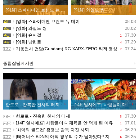
[영화] 스파이더맨 브랜드 뉴 데이
[영화] 와일드 씽
[영화] 스파이더맨 브랜드 뉴 데이
08.03
[영화] 와일드 씽
08.02
[영화] 슈퍼걸
07.30
2
[영화] 남편들
07.29
4
기동전사 건담(Gundam) RG XARX-ZERO 티저 영상
07.24
2
종합잡담게시판
+
한로로 - 잔혹한 천사의 테제
5
[14F 일사에프] 사람들이 대체육을 안 먹게 된 이유
1
한로로 - 잔혹한 천사의 테제
07.30
5
[14F 일사에프] 사람들이 대체육을 안 먹게 된 이유
07.01
1
‘최악의 월드컵’ 홍명보 감독 자진 사퇴
06.29
4
[빠더너스 BDNS] 아직 경우의 수가 남아있다!! 지금부터 시작이야!!
06.25
6