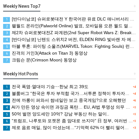
Weekly News Top7
+
[반다이남코] 슈퍼로봇대전 Y 한국어판 유료 DLC 애니버서리 확장팩, 8월 5일 판매 시작
1
팰월드 온라인(Palworld Online) 발표, 모바일용 오픈 월드 멀티플레이 생존 크래프트
2
제2차 슈퍼로봇대전Z 파계편(2nd Super Robot Wars Z: Break the World Chapter) Remastered 제작 결정
3
[반다이남코] 닌텐도 스위치2 버전, ELDEN RING 빛바랜 자 에디션 패키지 예약 판매, 8월 5일 시작
4
마블 투혼: 파이팅 소울즈(MARVEL Tokon: Fighting Souls) 런칭 트레일러
5
진격의 거인3(Attack on Titan 3) 동영상
6
크림슨 문(Crimson Moon) 동영상
7
Weekly Hot Posts
+
전국 폭염·열대야 기승‥한낮 최고 39도
1
+4
블룸버그 “한국은 투자 부적합 국가…서투른 정책이 투자자에게 트라우마”
2
+4
전에 까롱이 퍼와서 썸네일만 보고 중국게임?으로 오해했던
3
+6
AI가 만든 영상 속이면 과징금 폭탄… EU, AI법 투명성 의무 본격 가동
4
+1
50억 벌면 양도세만 10억? 강남 부동산 하는 말이..
5
+1
"트럼프, 나루토와 포켓몬 좀 맘대로 쓰지마" 日 정부, 여러번 '공식 우려' 표명
6
+1
제로 음료 매일, 많이 마셨는데…“기억력 62% 더 빨리 떨어진다
7
+3