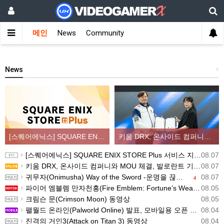
메인
News
Community
News
+
[스퀘어에닉스] SQUARE ENIX STORE Plus 서비스 지역 확대, 인기 신상품 라인업 순차적 입고
키움 DRX, 온사이드 컴퍼니와 MOU 체결, 발로란트 기반 콘텐츠 생태계 확장
[스퀘어에닉스] SQUARE ENIX STORE Plus 서비스 지역 확대, 인기 신상품 라인업 순차적 입고
08.07
키움 DRX, 온사이드 컴퍼니와 MOU 체결, 발로란트 기반 콘텐츠 생태계 확장
08.07
귀무자(Onimusha) Way of the Sword -운명을 끊는 자 트레일러
08.07
4
파이어 엠블렘 만자천홍(Fire Emblem: Fortune’s Weave) 스크린샷과 동영상(한국어 자막)
08.05
크림슨 문(Crimson Moon) 동영상
08.05
팰월드 온라인(Palworld Online) 발표, 모바일용 오픈 월드 멀티플레이 생존 크래프트
08.04
진격의 거인3(Attack on Titan 3) 동영상
08.04