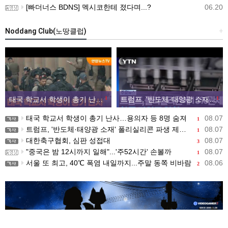
[빠더너스 BDNS] 멕시코한테 졌다며...?
06.20
Noddang Club(노땅클럽)
+
태국 학교서 학생이 총기 난사…용의자 등 8명 숨져
1
트럼프, '반도체·태양광 소재' 폴리실리콘 파생 제품에 15% 관세...한국 기업도 영향
1
태국 학교서 학생이 총기 난사…용의자 등 8명 숨져
08.07
1
트럼프, '반도체·태양광 소재' 폴리실리콘 파생 제품에 15% 관세...한국 기업도 영향
08.07
1
대한축구협회, 심판 성접대
08.07
3
"중국은 밤 12시까지 일해"...'주52시간' 손볼까
08.07
1
서울 또 최고, 40℃ 폭염 내일까지...주말 동쪽 비바람
08.06
2