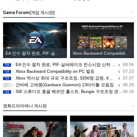
Game Forum(게임 게시판)
+
EA 인수 절차 완료, PIF·실버레이크 컨소시엄 산하 편입
2
Xbox Backward Compatibility on PC 발표
5
EA 인수 절차 완료, PIF·실버레이크 컨소시엄 산하 편입
08.06
2
Xbox Backward Compatibility on PC 발표
07.23
5
Xbox 역사상 최대 규모 구조조정, 3200명 감원, 4개 스튜디오 분리
07.07
3
간바레 고에몽(Ganbare Goemon) 13타이틀 모음집
06.29
2
SIE 스튜디오 총괄 헤르만 훌스트, Bungie 구조조정 관련 직원 메시지 공개
06.26
영화드라마애니 게시판
+