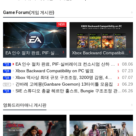
Game Forum(게임 게시판)
+
NEW
EA 인수 절차 완료, PIF·실버레이크 컨소시엄 산하 편입
1
Xbox Backward Compatibility on PC 발표
5
EA 인수 절차 완료, PIF·실버레이크 컨소시엄 산하 편입
08.06
1
Xbox Backward Compatibility on PC 발표
07.23
5
Xbox 역사상 최대 규모 구조조정, 3200명 감원, 4개 스튜디오 분리
07.07
3
간바레 고에몽(Ganbare Goemon) 13타이틀 모음집
06.29
2
SIE 스튜디오 총괄 헤르만 훌스트, Bungie 구조조정 관련 직원 메시지 공개
06.26
영화드라마애니 게시판
+