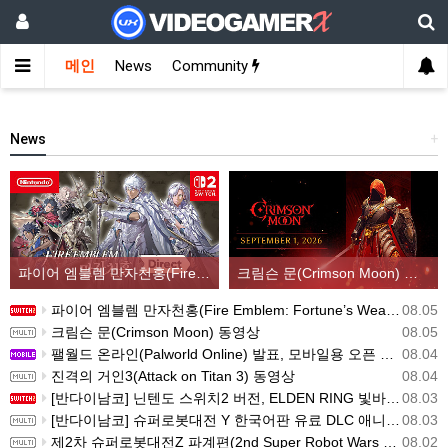
메인
News
Community
News
+
파이어 엠블렘 만자천홍(Fire Emblem: Fortune’s Weave) 스크린샷과 동영상(한국어 자막)
크림슨 문(Crimson Moon) 동영상
파이어 엠블렘 만자천홍(Fire Emblem: Fortune’s Weave) 스크린샷과 동영상(한국어 자막)
08.05
크림슨 문(Crimson Moon) 동영상
08.05
팰월드 온라인(Palworld Online) 발표, 모바일용 오픈 월드 멀티플레이 생존 크래프트
08.04
진격의 거인3(Attack on Titan 3) 동영상
08.04
[반다이남코] 닌텐도 스위치2 버전, ELDEN RING 빛바랜 자 에디션 패키지 예약 판매, 8월 5일 시작
08.03
[반다이남코] 슈퍼로봇대전 Y 한국어판 유료 DLC 애니버서리 확장팩, 8월 5일 판매 시작
08.03
제2차 슈퍼로봇대전Z 파계편(2nd Super Robot Wars Z: Break the World Chapter) Remastered 제작 결정
08.02