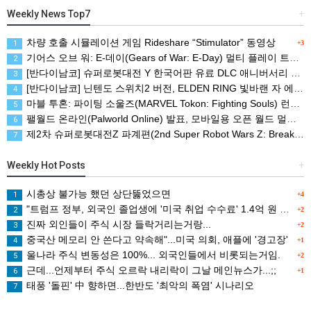
Weekly News Top7
+
차량 호출 시뮬레이션 게임 Rideshare “Stimulator” 동영상
1
+3
기어스 오브 워: E-데이(Gears of War: E-Day) 멀티 플레이 트레일러(XBSX/PC)
2
[반다이남코] 슈퍼로봇대전 Y 한국어판 유료 DLC 애니버서리 확장팩, 8월 5일 판매 시작
3
[반다이남코] 닌텐도 스위치2 버전, ELDEN RING 빛바랜 자 에디션 패키지 예약 판매, 8월 5일 시작
4
마블 투혼: 파이팅 소울즈(MARVEL Tokon: Fighting Souls) 런칭 트레일러
5
팰월드 온라인(Palworld Online) 발표, 모바일용 오픈 월드 멀티플레이 생존 크래프트
6
제2차 슈퍼로봇대전Z 파계편(2nd Super Robot Wars Z: Break the World Chapter) Remastered 제작 결정
7
Weekly Hot Posts
+
시총상 불가능 했던 상단뚫었으면
1
+4
"트럼프 정부, 외국인 졸업생에 '미국 취업 수수료' 1.4억 원 검토
2
+2
진짜 외인들이 주식 시장 들락거리는거랑...
3
+2
중국산 메모리 안 쓴다고 약속해"...미국 의회, 애플에 '경고장'
4
+1
울나라 주식 변동성은 100%... 외국인들에서 비롯되는거임.
5
+2
근데...언제부터 주식 오르락 내리락이 그날 메인뉴스가...;;
6
+1
태풍 '돌핀' 中 향하면...한반도 '최악의 폭염' 시나리오
7