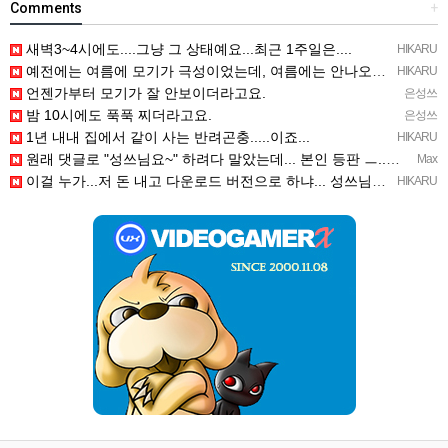
Comments
+
새벽3~4시에도....그냥 그 상태예요...최근 1주일은....
HIKARU
예전에는 여름에 모기가 극성이었는데, 여름에는 안나오는 것 같은.....ㅎ ㅎ)
HIKARU
언젠가부터 모기가 잘 안보이더라고요.
은성쓰
밤 10시에도 푹푹 찌더라고요.
은성쓰
1년 내내 집에서 같이 사는 반려곤충.....이죠...
HIKARU
원래 댓글로 "성쓰님요~" 하려다 말았는데... 본인 등판 ㅡ..ㅡy~
Max
이걸 누가...저 돈 내고 다운로드 버전으로 하냐... 성쓰님이 계셨다!!!...
HIKARU