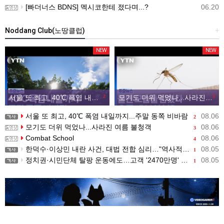
[빠더너스 BDNS] 멕시코한테 졌다며...?
06.20
Noddang Club(노땅클럽)
+
NEW
NEW
서울 또 최고, 40℃ 폭염 내일까지...주말 동쪽 비바람
2
모기도 더위 먹었나...사라진 여름 불청객
3
서울 또 최고, 40℃ 폭염 내일까지...주말 동쪽 비바람
08.06
2
모기도 더위 먹었나...사라진 여름 불청객
08.06
3
Combat School
08.06
4
한덕수·이상민 내란 사건, 대법 전합 심리…"역사적 사법평가"(종합)
08.05
1
정치권·시민단체 탈팡 운동에도…고객 '2470만명' 원상 회복, "고물가에 돌팡"
08.05
1