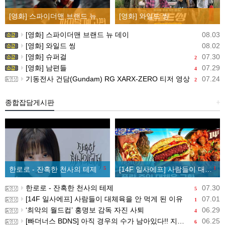
[영화] 스파이더맨 브랜드 뉴 데이
[영화] 와일드 씽
[영화] 스파이더맨 브랜드 뉴 데이
08.03
[영화] 와일드 씽
08.02
[영화] 슈퍼걸
07.30
2
[영화] 남편들
07.29
4
기동전사 건담(Gundam) RG XARX-ZERO 티저 영상
07.24
2
종합잡담게시판
+
한로로 - 잔혹한 천사의 테제
5
[14F 일사에프] 사람들이 대체육을 안 먹게 된 이유
1
한로로 - 잔혹한 천사의 테제
07.30
5
[14F 일사에프] 사람들이 대체육을 안 먹게 된 이유
07.01
1
‘최악의 월드컵’ 홍명보 감독 자진 사퇴
06.29
4
[빠더너스 BDNS] 아직 경우의 수가 남아있다!! 지금부터 시작이야!!
06.25
6