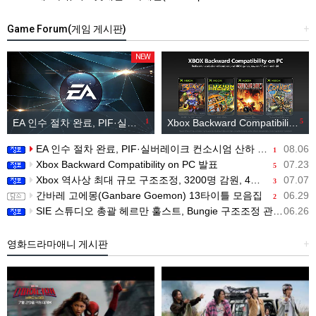
Game Forum(게임 게시판)
+
NEW
EA 인수 절차 완료, PIF·실버레이크 컨소시엄 산하 편입
1
Xbox Backward Compatibility on PC 발표
5
EA 인수 절차 완료, PIF·실버레이크 컨소시엄 산하 편입
08.06
1
Xbox Backward Compatibility on PC 발표
07.23
5
Xbox 역사상 최대 규모 구조조정, 3200명 감원, 4개 스튜디오 분리
07.07
3
간바레 고에몽(Ganbare Goemon) 13타이틀 모음집
06.29
2
SIE 스튜디오 총괄 헤르만 훌스트, Bungie 구조조정 관련 직원 메시지 공개
06.26
영화드라마애니 게시판
+