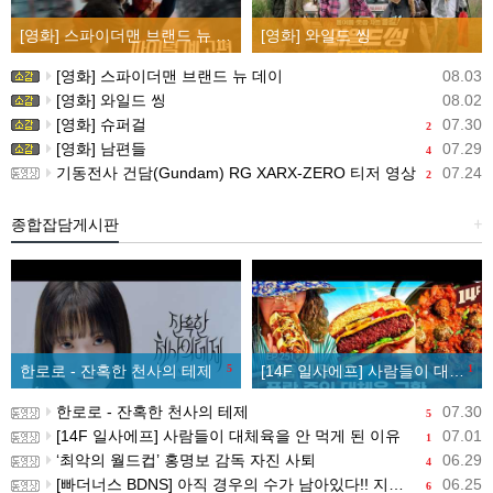
[영화] 스파이더맨 브랜드 뉴 데이
[영화] 와일드 씽
[영화] 스파이더맨 브랜드 뉴 데이
08.03
[영화] 와일드 씽
08.02
[영화] 슈퍼걸
07.30
2
[영화] 남편들
07.29
4
기동전사 건담(Gundam) RG XARX-ZERO 티저 영상
07.24
2
종합잡담게시판
+
한로로 - 잔혹한 천사의 테제
5
[14F 일사에프] 사람들이 대체육을 안 먹게 된 이유
1
한로로 - 잔혹한 천사의 테제
07.30
5
[14F 일사에프] 사람들이 대체육을 안 먹게 된 이유
07.01
1
‘최악의 월드컵’ 홍명보 감독 자진 사퇴
06.29
4
[빠더너스 BDNS] 아직 경우의 수가 남아있다!! 지금부터 시작이야!!
06.25
6