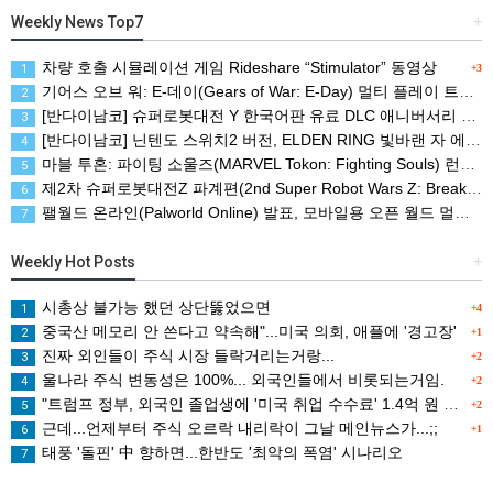
Weekly News Top7
+
차량 호출 시뮬레이션 게임 Rideshare “Stimulator” 동영상
1
+3
기어스 오브 워: E-데이(Gears of War: E-Day) 멀티 플레이 트레일러(XBSX/PC)
2
[반다이남코] 슈퍼로봇대전 Y 한국어판 유료 DLC 애니버서리 확장팩, 8월 5일 판매 시작
3
[반다이남코] 닌텐도 스위치2 버전, ELDEN RING 빛바랜 자 에디션 패키지 예약 판매, 8월 5일 시작
4
마블 투혼: 파이팅 소울즈(MARVEL Tokon: Fighting Souls) 런칭 트레일러
5
제2차 슈퍼로봇대전Z 파계편(2nd Super Robot Wars Z: Break the World Chapter) Remastered 제작 결정
6
팰월드 온라인(Palworld Online) 발표, 모바일용 오픈 월드 멀티플레이 생존 크래프트
7
Weekly Hot Posts
+
시총상 불가능 했던 상단뚫었으면
1
+4
중국산 메모리 안 쓴다고 약속해"...미국 의회, 애플에 '경고장'
2
+1
진짜 외인들이 주식 시장 들락거리는거랑...
3
+2
울나라 주식 변동성은 100%... 외국인들에서 비롯되는거임.
4
+2
"트럼프 정부, 외국인 졸업생에 '미국 취업 수수료' 1.4억 원 검토
5
+2
근데...언제부터 주식 오르락 내리락이 그날 메인뉴스가...;;
6
+1
태풍 '돌핀' 中 향하면...한반도 '최악의 폭염' 시나리오
7