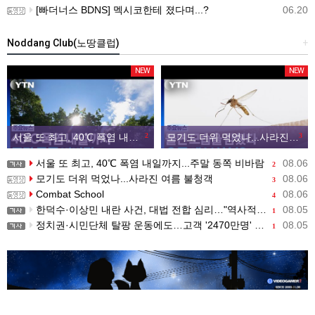
[빠더너스 BDNS] 멕시코한테 졌다며...?
06.20
Noddang Club(노땅클럽)
+
NEW
NEW
서울 또 최고, 40℃ 폭염 내일까지...주말 동쪽 비바람
2
모기도 더위 먹었나...사라진 여름 불청객
3
서울 또 최고, 40℃ 폭염 내일까지...주말 동쪽 비바람
08.06
2
모기도 더위 먹었나...사라진 여름 불청객
08.06
3
Combat School
08.06
4
한덕수·이상민 내란 사건, 대법 전합 심리…"역사적 사법평가"(종합)
08.05
1
정치권·시민단체 탈팡 운동에도…고객 '2470만명' 원상 회복, "고물가에 돌팡"
08.05
1