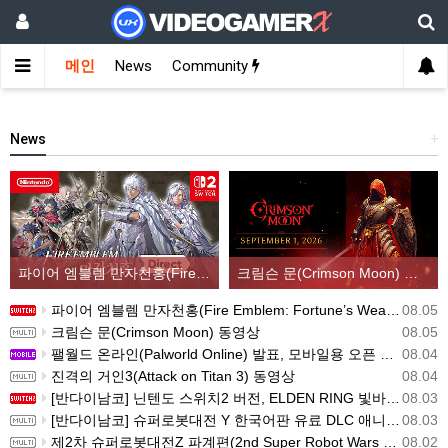
메인
News
Community
News
+
파이어 엠블렘 만자천홍(Fire Emblem: Fortune’s Weave) 스크린샷과 동영상(한국어 자막)
크림슨 문(Crimson Moon) 동영상
파이어 엠블렘 만자천홍(Fire Emblem: Fortune’s Weave) 스크린샷과 동영상(한국어 자막)
08.05
크림슨 문(Crimson Moon) 동영상
08.05
팰월드 온라인(Palworld Online) 발표, 모바일용 오픈 월드 멀티플레이 생존 크래프트
08.04
진격의 거인3(Attack on Titan 3) 동영상
08.04
[반다이남코] 닌텐도 스위치2 버전, ELDEN RING 빛바랜 자 에디션 패키지 예약 판매, 8월 5일 시작
08.03
[반다이남코] 슈퍼로봇대전 Y 한국어판 유료 DLC 애니버서리 확장팩, 8월 5일 판매 시작
08.03
제2차 슈퍼로봇대전Z 파계편(2nd Super Robot Wars Z: Break the World Chapter) Remastered 제작 결정
08.02