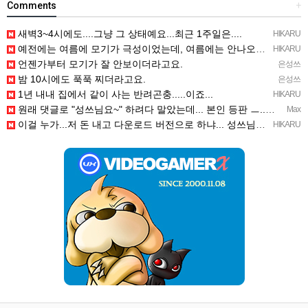
Comments
+
새벽3~4시에도....그냥 그 상태예요...최근 1주일은....
HIKARU
예전에는 여름에 모기가 극성이었는데, 여름에는 안나오는 것 같은.....ㅎ ㅎ)
HIKARU
언젠가부터 모기가 잘 안보이더라고요.
은성쓰
밤 10시에도 푹푹 찌더라고요.
은성쓰
1년 내내 집에서 같이 사는 반려곤충.....이죠...
HIKARU
원래 댓글로 "성쓰님요~" 하려다 말았는데... 본인 등판 ㅡ..ㅡy~
Max
이걸 누가...저 돈 내고 다운로드 버전으로 하냐... 성쓰님이 계셨다!!!...
HIKARU