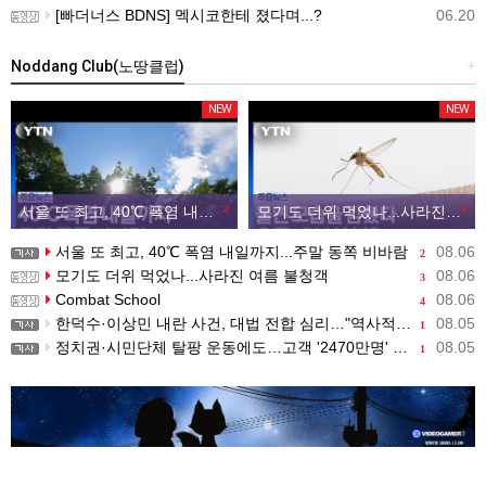
[빠더너스 BDNS] 멕시코한테 졌다며...?
06.20
Noddang Club(노땅클럽)
+
NEW
NEW
서울 또 최고, 40℃ 폭염 내일까지...주말 동쪽 비바람
2
모기도 더위 먹었나...사라진 여름 불청객
3
서울 또 최고, 40℃ 폭염 내일까지...주말 동쪽 비바람
08.06
2
모기도 더위 먹었나...사라진 여름 불청객
08.06
3
Combat School
08.06
4
한덕수·이상민 내란 사건, 대법 전합 심리…"역사적 사법평가"(종합)
08.05
1
정치권·시민단체 탈팡 운동에도…고객 '2470만명' 원상 회복, "고물가에 돌팡"
08.05
1