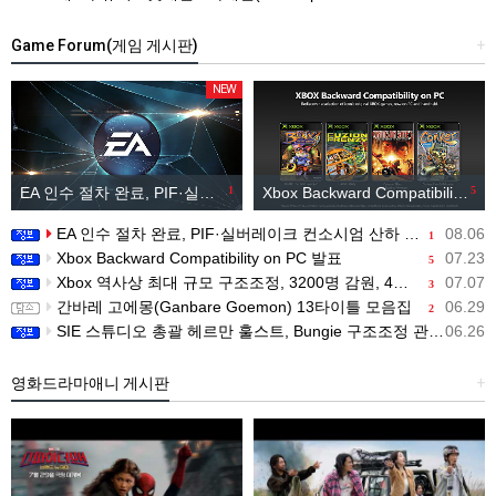
Game Forum(게임 게시판)
+
NEW
EA 인수 절차 완료, PIF·실버레이크 컨소시엄 산하 편입
1
Xbox Backward Compatibility on PC 발표
5
EA 인수 절차 완료, PIF·실버레이크 컨소시엄 산하 편입
08.06
1
Xbox Backward Compatibility on PC 발표
07.23
5
Xbox 역사상 최대 규모 구조조정, 3200명 감원, 4개 스튜디오 분리
07.07
3
간바레 고에몽(Ganbare Goemon) 13타이틀 모음집
06.29
2
SIE 스튜디오 총괄 헤르만 훌스트, Bungie 구조조정 관련 직원 메시지 공개
06.26
영화드라마애니 게시판
+