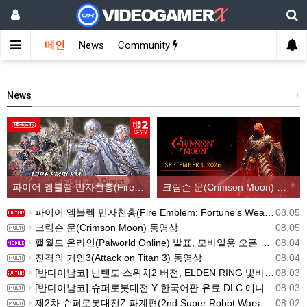
메인
News
Community
News
+
파이어 엠블렘 만자천홍(Fire Emblem: Fortune’s Weave) 스크린샷과 동영상(한국어 자막)
크림슨 문(Crimson Moon) 동영상
파이어 엠블렘 만자천홍(Fire Emblem: Fortune’s Weave) 스크린샷과 동영상(한국어 자막)
08.05
크림슨 문(Crimson Moon) 동영상
08.05
팰월드 온라인(Palworld Online) 발표, 모바일용 오픈 월드 멀티플레이 생존 크래프트
08.04
진격의 거인3(Attack on Titan 3) 동영상
08.04
[반다이남코] 닌텐도 스위치2 버전, ELDEN RING 빛바랜 자 에디션 패키지 예약 판매, 8월 5일 시작
08.03
[반다이남코] 슈퍼로봇대전 Y 한국어판 유료 DLC 애니버서리 확장팩, 8월 5일 판매 시작
08.03
제2차 슈퍼로봇대전Z 파계편(2nd Super Robot Wars Z: Break the World Chapter) Remastered 제작 결정
08.02