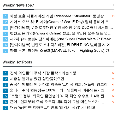
Weekly News Top7
+
차량 호출 시뮬레이션 게임 Rideshare “Stimulator” 동영상
1
+3
기어스 오브 워: E-데이(Gears of War: E-Day) 멀티 플레이 트레일러(XBSX/PC)
2
[반다이남코] 슈퍼로봇대전 Y 한국어판 유료 DLC 애니버서리 확장팩, 8월 5일 판매 시작
3
팰월드 온라인(Palworld Online) 발표, 모바일용 오픈 월드 멀티플레이 생존 크래프트
4
제2차 슈퍼로봇대전Z 파계편(2nd Super Robot Wars Z: Break the World Chapter) Remastered 제작 결정
5
[반다이남코] 닌텐도 스위치2 버전, ELDEN RING 빛바랜 자 에디션 패키지 예약 판매, 8월 5일 시작
6
마블 투혼: 파이팅 소울즈(MARVEL Tokon: Fighting Souls) 런칭 트레일러
7
Weekly Hot Posts
+
진짜 외인들이 주식 시장 들락거리는거랑...
1
+2
시총상 불가능 했던 상단뚫었으면
2
+4
중국산 메모리 안 쓴다고 약속해"...미국 의회, 애플에 '경고장'
3
+1
울나라 주식 변동성은 100%... 외국인들에서 비롯되는거임.
4
+2
"트럼프 정부, 외국인 졸업생에 '미국 취업 수수료' 1.4억 원 검토
5
+2
근데...언제부터 주식 오르락 내리락이 그날 메인뉴스가...;;
6
+1
태풍 '돌핀' 中 향하면...한반도 '최악의 폭염' 시나리오
7