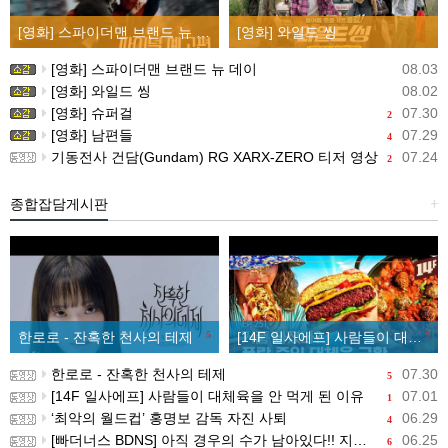
[영화] 스파이더맨 브랜드 뉴 데이
[영화] 와일드 씽
[영화] 스파이더맨 브랜드 뉴 데이
08.03
[영화] 와일드 씽
08.02
[영화] 슈퍼걸
07.30
2
[영화] 남편들
07.29
4
기동전사 건담(Gundam) RG XARX-ZERO 티저 영상
07.24
2
종합잡담게시판
+
한로로 - 잔혹한 천사의 테제
5
[14F 일사에프] 사람들이 대체육을 안 먹게 된 이유
1
한로로 - 잔혹한 천사의 테제
07.30
5
[14F 일사에프] 사람들이 대체육을 안 먹게 된 이유
07.01
1
‘최악의 월드컵’ 홍명보 감독 자진 사퇴
06.29
4
[빠더너스 BDNS] 아직 경우의 수가 남아있다!! 지금부터 시작이야!!
06.25
6