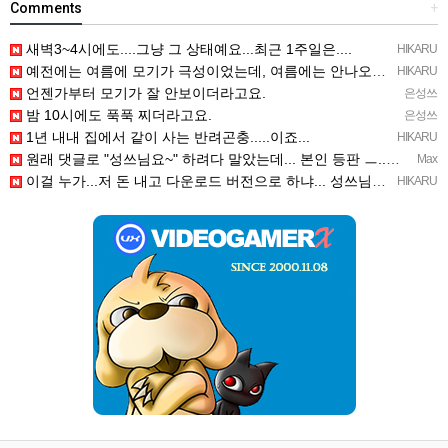
Comments
+
새벽3~4시에도....그냥 그 상태예요...최근 1주일은....
HIKARU
예전에는 여름에 모기가 극성이었는데, 여름에는 안나오는 것 같은.....ㅎ ㅎ)
HIKARU
언젠가부터 모기가 잘 안보이더라고요.
은성쓰
밤 10시에도 푹푹 찌더라고요.
은성쓰
1년 내내 집에서 같이 사는 반려곤충.....이죠...
HIKARU
원래 댓글로 "성쓰님요~" 하려다 말았는데... 본인 등판 ㅡ..ㅡy~
Max
이걸 누가...저 돈 내고 다운로드 버전으로 하냐... 성쓰님이 계셨다!!!...
HIKARU