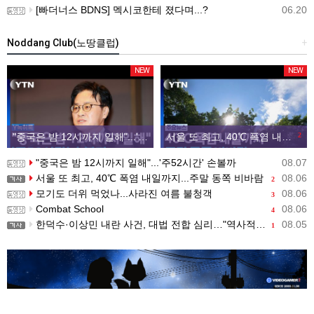
[빠더너스 BDNS] 멕시코한테 졌다며...?
06.20
Noddang Club(노땅클럽)
+
NEW
NEW
"중국은 밤 12시까지 일해"...'주52시간' 손볼까
서울 또 최고, 40℃ 폭염 내일까지...주말 동쪽 비바람
2
"중국은 밤 12시까지 일해"...'주52시간' 손볼까
08.07
서울 또 최고, 40℃ 폭염 내일까지...주말 동쪽 비바람
08.06
2
모기도 더위 먹었나...사라진 여름 불청객
08.06
3
Combat School
08.06
4
한덕수·이상민 내란 사건, 대법 전합 심리…"역사적 사법평가"(종합)
08.05
1