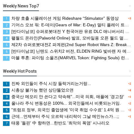
Weekly News Top7
+
차량 호출 시뮬레이션 게임 Rideshare “Stimulator” 동영상
1
+3
기어스 오브 워: E-데이(Gears of War: E-Day) 멀티 플레이 트레일러(XBSX/PC)
2
[반다이남코] 슈퍼로봇대전 Y 한국어판 유료 DLC 애니버서리 확장팩, 8월 5일 판매 시작
3
팰월드 온라인(Palworld Online) 발표, 모바일용 오픈 월드 멀티플레이 생존 크래프트
4
제2차 슈퍼로봇대전Z 파계편(2nd Super Robot Wars Z: Break the World Chapter) Remastered 제작 결정
5
[반다이남코] 닌텐도 스위치2 버전, ELDEN RING 빛바랜 자 에디션 패키지 예약 판매, 8월 5일 시작
6
마블 투혼: 파이팅 소울즈(MARVEL Tokon: Fighting Souls) 런칭 트레일러
7
Weekly Hot Posts
+
진짜 외인들이 주식 시장 들락거리는거랑...
1
+2
시총상 불가능 했던 상단뚫었으면
2
+4
중국산 메모리 안 쓴다고 약속해"...미국 의회, 애플에 '경고장'
3
+1
울나라 주식 변동성은 100%... 외국인들에서 비롯되는거임.
4
+2
"트럼프 정부, 외국인 졸업생에 '미국 취업 수수료' 1.4억 원 검토
5
+2
근데...언제부터 주식 오르락 내리락이 그날 메인뉴스가...;;
6
+1
태풍 '돌핀' 中 향하면...한반도 '최악의 폭염' 시나리오
7