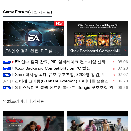
Game Forum(게임 게시판)
+
NEW
EA 인수 절차 완료, PIF·실버레이크 컨소시엄 산하 편입
1
Xbox Backward Compatibility on PC 발표
5
EA 인수 절차 완료, PIF·실버레이크 컨소시엄 산하 편입
08.06
1
Xbox Backward Compatibility on PC 발표
07.23
5
Xbox 역사상 최대 규모 구조조정, 3200명 감원, 4개 스튜디오 분리
07.07
3
간바레 고에몽(Ganbare Goemon) 13타이틀 모음집
06.29
2
SIE 스튜디오 총괄 헤르만 훌스트, Bungie 구조조정 관련 직원 메시지 공개
06.26
영화드라마애니 게시판
+