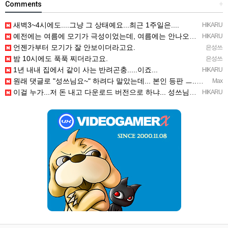
Comments
+
새벽3~4시에도....그냥 그 상태예요...최근 1주일은....
HIKARU
예전에는 여름에 모기가 극성이었는데, 여름에는 안나오는 것 같은.....ㅎ ㅎ)
HIKARU
언젠가부터 모기가 잘 안보이더라고요.
은성쓰
밤 10시에도 푹푹 찌더라고요.
은성쓰
1년 내내 집에서 같이 사는 반려곤충.....이죠...
HIKARU
원래 댓글로 "성쓰님요~" 하려다 말았는데... 본인 등판 ㅡ..ㅡy~
Max
이걸 누가...저 돈 내고 다운로드 버전으로 하냐... 성쓰님이 계셨다!!!...
HIKARU