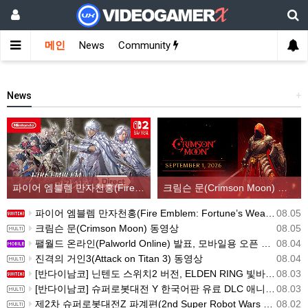
메인
News
Community
News
+
파이어 엠블렘 만자천홍(Fire Emblem: Fortune’s Weave) 스크린샷과 동영상(한국어 자막)
크림슨 문(Crimson Moon) 동영상
파이어 엠블렘 만자천홍(Fire Emblem: Fortune’s Weave) 스크린샷과 동영상(한국어 자막)
08.05
크림슨 문(Crimson Moon) 동영상
08.05
팰월드 온라인(Palworld Online) 발표, 모바일용 오픈 월드 멀티플레이 생존 크래프트
08.04
진격의 거인3(Attack on Titan 3) 동영상
08.04
[반다이남코] 닌텐도 스위치2 버전, ELDEN RING 빛바랜 자 에디션 패키지 예약 판매, 8월 5일 시작
08.03
[반다이남코] 슈퍼로봇대전 Y 한국어판 유료 DLC 애니버서리 확장팩, 8월 5일 판매 시작
08.03
제2차 슈퍼로봇대전Z 파계편(2nd Super Robot Wars Z: Break the World Chapter) Remastered 제작 결정
08.02