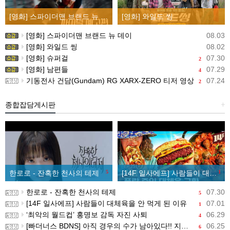
[영화] 스파이더맨 브랜드 뉴 데이
[영화] 와일드 씽
[영화] 스파이더맨 브랜드 뉴 데이
08.03
[영화] 와일드 씽
08.02
[영화] 슈퍼걸
07.30
2
[영화] 남편들
07.29
4
기동전사 건담(Gundam) RG XARX-ZERO 티저 영상
07.24
2
종합잡담게시판
+
한로로 - 잔혹한 천사의 테제
5
[14F 일사에프] 사람들이 대체육을 안 먹게 된 이유
1
한로로 - 잔혹한 천사의 테제
07.30
5
[14F 일사에프] 사람들이 대체육을 안 먹게 된 이유
07.01
1
‘최악의 월드컵’ 홍명보 감독 자진 사퇴
06.29
4
[빠더너스 BDNS] 아직 경우의 수가 남아있다!! 지금부터 시작이야!!
06.25
6