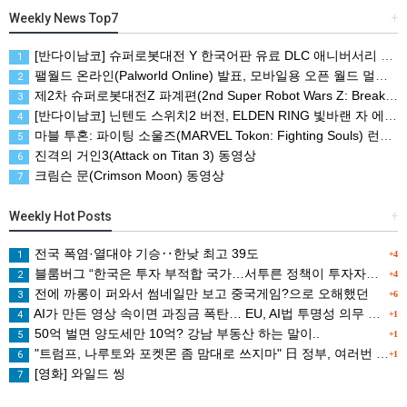
Weekly News Top7
+
[반다이남코] 슈퍼로봇대전 Y 한국어판 유료 DLC 애니버서리 확장팩, 8월 5일 판매 시작
1
팰월드 온라인(Palworld Online) 발표, 모바일용 오픈 월드 멀티플레이 생존 크래프트
2
제2차 슈퍼로봇대전Z 파계편(2nd Super Robot Wars Z: Break the World Chapter) Remastered 제작 결정
3
[반다이남코] 닌텐도 스위치2 버전, ELDEN RING 빛바랜 자 에디션 패키지 예약 판매, 8월 5일 시작
4
마블 투혼: 파이팅 소울즈(MARVEL Tokon: Fighting Souls) 런칭 트레일러
5
진격의 거인3(Attack on Titan 3) 동영상
6
크림슨 문(Crimson Moon) 동영상
7
Weekly Hot Posts
+
전국 폭염·열대야 기승‥한낮 최고 39도
1
+4
블룸버그 “한국은 투자 부적합 국가…서투른 정책이 투자자에게 트라우마”
2
+4
전에 까롱이 퍼와서 썸네일만 보고 중국게임?으로 오해했던
3
+6
AI가 만든 영상 속이면 과징금 폭탄… EU, AI법 투명성 의무 본격 가동
4
+1
50억 벌면 양도세만 10억? 강남 부동산 하는 말이..
5
+1
"트럼프, 나루토와 포켓몬 좀 맘대로 쓰지마" 日 정부, 여러번 '공식 우려' 표명
6
+1
[영화] 와일드 씽
7