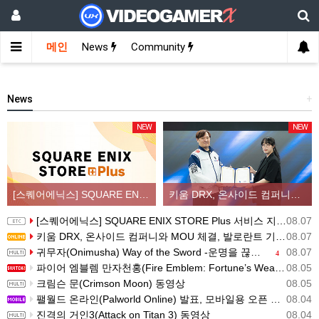
메인
News
Community
News
+
NEW
NEW
[스퀘어에닉스] SQUARE ENIX STORE Plus 서비스 지역 확대, 인기 신상품 라인업 순차적 입고
키움 DRX, 온사이드 컴퍼니와 MOU 체결, 발로란트 기반 콘텐츠 생태계 확장
[스퀘어에닉스] SQUARE ENIX STORE Plus 서비스 지역 확대, 인기 신상품 라인업 순차적 입고
08.07
키움 DRX, 온사이드 컴퍼니와 MOU 체결, 발로란트 기반 콘텐츠 생태계 확장
08.07
귀무자(Onimusha) Way of the Sword -운명을 끊는 자 트레일러
08.07
4
파이어 엠블렘 만자천홍(Fire Emblem: Fortune’s Weave) 스크린샷과 동영상(한국어 자막)
08.05
크림슨 문(Crimson Moon) 동영상
08.05
팰월드 온라인(Palworld Online) 발표, 모바일용 오픈 월드 멀티플레이 생존 크래프트
08.04
진격의 거인3(Attack on Titan 3) 동영상
08.04