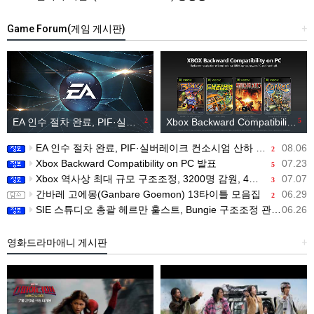
Game Forum(게임 게시판)
+
EA 인수 절차 완료, PIF·실버레이크 컨소시엄 산하 편입
2
Xbox Backward Compatibility on PC 발표
5
EA 인수 절차 완료, PIF·실버레이크 컨소시엄 산하 편입
08.06
2
Xbox Backward Compatibility on PC 발표
07.23
5
Xbox 역사상 최대 규모 구조조정, 3200명 감원, 4개 스튜디오 분리
07.07
3
간바레 고에몽(Ganbare Goemon) 13타이틀 모음집
06.29
2
SIE 스튜디오 총괄 헤르만 훌스트, Bungie 구조조정 관련 직원 메시지 공개
06.26
영화드라마애니 게시판
+