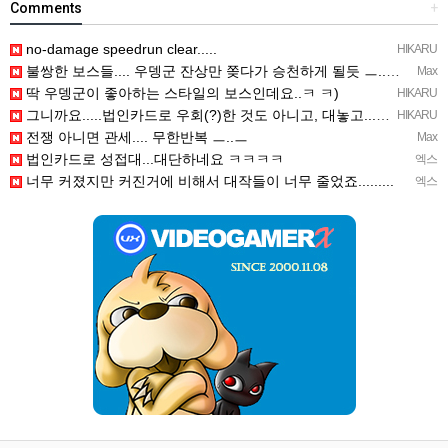
Comments
+
no-damage speedrun clear.....
HIKARU
불쌍한 보스들.... 우뎅군 잔상만 쫒다가 승천하게 될듯 ㅡ..ㅡy~
Max
딱 우뎅군이 좋아하는 스타일의 보스인데요..ㅋ ㅋ)
HIKARU
그니까요.....법인카드로 우회(?)한 것도 아니고, 대놓고...ㅋ ㅋ)
HIKARU
전쟁 아니면 관세.... 무한반복 ㅡ..ㅡ
Max
법인카드로 성접대...대단하네요 ㅋㅋㅋㅋ
엑스
너무 커졌지만 커진거에 비해서 대작들이 너무 줄었죠.........
엑스