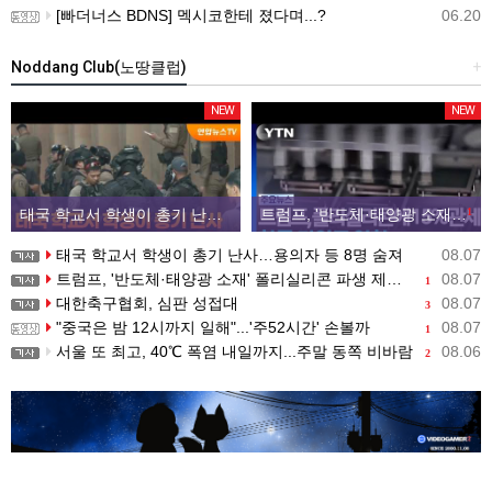
[빠더너스 BDNS] 멕시코한테 졌다며...?
06.20
Noddang Club(노땅클럽)
+
NEW
NEW
태국 학교서 학생이 총기 난사…용의자 등 8명 숨져
트럼프, '반도체·태양광 소재' 폴리실리콘 파생 제품에 15% 관세...한국 기업도 영향
1
태국 학교서 학생이 총기 난사…용의자 등 8명 숨져
08.07
트럼프, '반도체·태양광 소재' 폴리실리콘 파생 제품에 15% 관세...한국 기업도 영향
08.07
1
대한축구협회, 심판 성접대
08.07
3
"중국은 밤 12시까지 일해"...'주52시간' 손볼까
08.07
1
서울 또 최고, 40℃ 폭염 내일까지...주말 동쪽 비바람
08.06
2