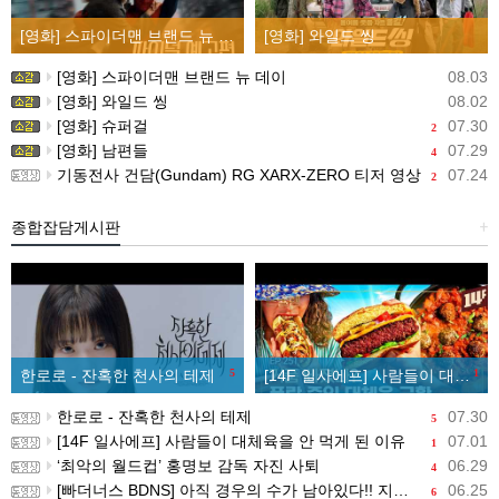
[영화] 스파이더맨 브랜드 뉴 데이
[영화] 와일드 씽
[영화] 스파이더맨 브랜드 뉴 데이
08.03
[영화] 와일드 씽
08.02
[영화] 슈퍼걸
07.30
2
[영화] 남편들
07.29
4
기동전사 건담(Gundam) RG XARX-ZERO 티저 영상
07.24
2
종합잡담게시판
+
한로로 - 잔혹한 천사의 테제
5
[14F 일사에프] 사람들이 대체육을 안 먹게 된 이유
1
한로로 - 잔혹한 천사의 테제
07.30
5
[14F 일사에프] 사람들이 대체육을 안 먹게 된 이유
07.01
1
‘최악의 월드컵’ 홍명보 감독 자진 사퇴
06.29
4
[빠더너스 BDNS] 아직 경우의 수가 남아있다!! 지금부터 시작이야!!
06.25
6