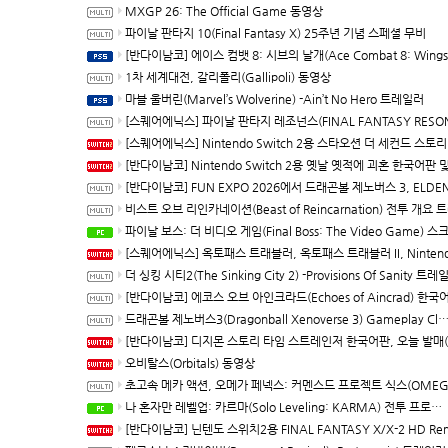
MXGP 26: The Official Game 동영상
파이날 판타지 10(Final Fantasy X) 25주년 기념 스페셜 무비
[반다이남코] 에이스 컴뱃 8: 시브의 날개(Ace Combat 8: Wings of Theve) 한국어판, PS5용 패키지 예약 판매, 7월 21
1차 세계대전, 갈리폴리(Gallipoli) 동영상
마블 울버린(Marvel’s Wolverine) -Ain’t No Hero 트레일러
[스퀘어에닉스] 파이날 판타지 레조넌스(FINAL FANTASY RESONANCE) 다운로드 버전 예약 판매 개시, 최신 트레일러 및 정
[스퀘어에닉스] Nintendo Switch 2용 스타오션 더 세컨드 스토리 R(Star Ocean The Second Story R) 발
[반다이남코] Nintendo Switch 2용 옛날 옛적에 괴혼 한국어판 및 DLC Rolling LIVE Highlights 다운로드 전용으로 10월 8
[반다이남코] FUN EXPO 2026에서 드래곤볼 제노버스 3, ELDEN RING 빛바랜 자 에디션, 국내 첫 공개 체
비스트 오브 리인카네이션(Beast of Reincarnation) 전투 개요 트레
파이날 보스: 더 비디오 게임(Final Boss: The Video Game) 스크린샷과 동
[스퀘어에닉스] 옥토패스 트래블러, 옥토패스 트래블러 II, Nintendo Switch 2 다운로드 버전, 10월 1일 발매 결정, 예약 판
더 싱킹 시티2(The Sinking City 2) -Provisions Of Sanity 트레
[반다이남코] 에코스 오브 아인크라드(Echoes of Aincrad) 한국어판 발매
드래곤볼 제노버스3(Dragonball Xenoverse 3) Gameplay Closer Look 트레일러
[반다이남코] 디지몬 스토리 타임 스트레인저 한국어판, 오늘 발매(Switch/Switch
오비탈스(Orbitals) 동영상
초고속 메카 액션, 오메가 페넥스: 커멘스드 프로젝트 식스(OMEGA PHENEX COMMENCED PROJECT SIX) 
나 혼자만 레벨업: 카르마(Solo Leveling: KARMA) 전투 프로모션 동영상(PC/iOS/Android)
[반다이남코] 닌텐도 스위치2용 FINAL FANTASY X/X-2 HD Remaster 한국어판 패키지 예약판매, 7월 8일