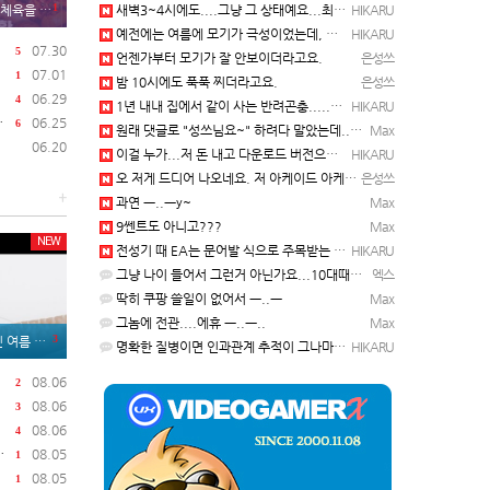
1
먹게 된 이유
새벽3~4시에도....그냥 그 상태예요...최근 1주일은....
HIKARU
예전에는 여름에 모기가 극성이었는데, 여름에는 안나오는 것 같은.....ㅎ ㅎ)
HIKARU
07.30
5
언젠가부터 모기가 잘 안보이더라고요.
은성쓰
07.01
1
밤 10시에도 푹푹 찌더라고요.
은성쓰
06.29
4
1년 내내 집에서 같이 사는 반려곤충.....이죠...
HIKARU
06.25
6
원래 댓글로 "성쓰님요~" 하려다 말았는데... 본인 등판 ㅡ..ㅡy~
Max
06.20
이걸 누가...저 돈 내고 다운로드 버전으로 하냐... 성쓰님이 계셨다!!!...
HIKARU
오 저게 드디어 나오네요. 저 아케이드 아케이브즈 게임 많이 샀는데요 ㅎㅎㅎ
은성쓰
+
과연 ㅡ..ㅡy~
Max
9쎈트도 아니고???
Max
NEW
전성기 때 EA는 문어발 식으로 주목받는 개발 스튜디오 흡수하고, 빙신....만들어서 내다 버리는 걸로 유명…
HIKARU
그냥 나이 들어서 그런거 아닌가요...10대때부터 20대떄까지 관찰한거면 몰라도...
엑스
딱히 쿠팡 쓸일이 없어서 ㅡ..ㅡ
Max
그놈에 전관....에휴 ㅡ..ㅡ..
Max
3
름 불청객
명확한 질병이면 인과관계 추적이 그나마 가능한데... 기억력 감퇴는 상대적인 거고, 개인 편차가 심해서...…
HIKARU
08.06
2
08.06
3
08.06
4
08.05
1
08.05
1