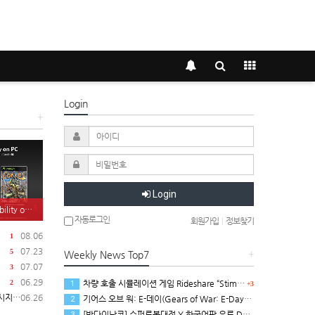
Login
+
Login
5
on PC 발표
자동로그인
회원가입
|
정보찾기
08.06
1
07.23
5
Weekly News Top7
+
07.07
3
06.29
차량 호출 시뮬레이션 게임 Rideshare “Stimulator” 동영상
2
1
+3
 공개
06.26
기어스 오브 워: E-데이(Gears of War: E-Day) 멀티 플레이 트레일러(XBSX/PC)
2
[반다이남코] 슈퍼로봇대전 Y 한국어판 유료 DLC 애니버서리 확장팩, 8월 5일 판매 시작
3