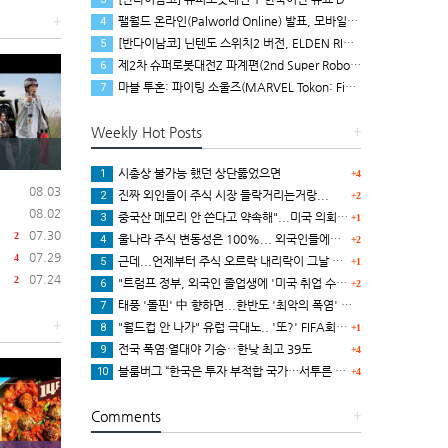
팰월드 온라인(Palworld Online) 발표, 모바일용 오픈 월드 멀티플레이 생존 크래프트
+
4
[반다이남코] 닌텐도 스위치2 버전, ELDEN RING 빛바랜 자 에디션 패키지 예약 판매, 8월 5일 시작
5
제2차 슈퍼로봇대전Z 파계편(2nd Super Robot Wars Z: Break the World Chapter) Remastered 제작 결정
6
마블 투혼: 파이팅 소울즈(MARVEL Tokon: Fighting Souls) 런칭 트레일러
7
Weekly Hot Posts
+
시총상 불가능 했던 상단뚫었으면
1
+4
08.03
진짜 외인들이 주식 시장 들락거리는거랑...
2
+2
08.02
중국산 메모리 안 쓴다고 약속해"...미국 의회, 애플에 '경고장'
3
+1
07.30
2
울나라 주식 변동성은 100%... 외국인들에서 비롯되는거임.
4
+2
07.29
4
근데...언제부터 주식 오르락 내리락이 그날 메인뉴스가...;;
5
+1
07.24
2
"트럼프 정부, 외국인 졸업생에 '미국 취업 수수료' 1.4억 원 검토
6
+2
태풍 '돌핀' 中 향하면...한반도 '최악의 폭염' 시나리오
7
+
"월드컵 안 나가" 유럽 극대노.. '또?' FIFA회장에 '진절머리'
8
+1
전국 폭염·열대야 기승‥한낮 최고 39도
9
+4
블룸버그 “한국은 투자 부적합 국가…서투른 정책이 투자자에게 트라우마”
10
+4
Comments
+