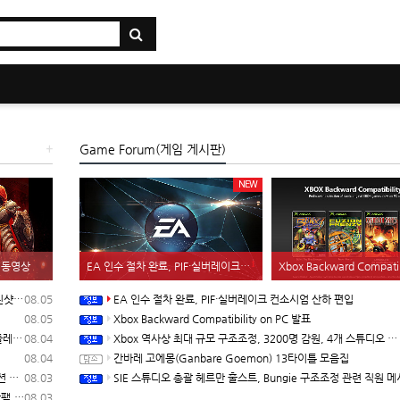
+
Game Forum(게임 게시판)
NEW
1
) 동영상
EA 인수 절차 완료, PIF·실버레이크 컨소시엄 산하 편입
Xbox Backward Compatibility 
자막)
08.05
EA 인수 절차 완료, PIF·실버레이크 컨소시엄 산하 편입
08.05
Xbox Backward Compatibility on PC 발표
래프트
08.04
Xbox 역사상 최대 규모 구조조정, 3200명 감원, 4개 스튜디오 분리
08.04
간바레 고에몽(Ganbare Goemon) 13타이틀 모음집
시작
08.03
SIE 스튜디오 총괄 헤르만 훌스트, Bungie 구조조정 관련 직원 메시지
 시작
08.03