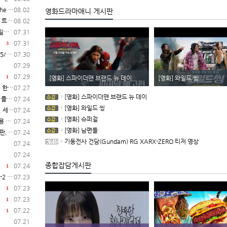
작 결정
08.02
영화드라마애니 게시판
레일러
08.02
C)
07.31
07.31
3
C)
07.30
07.29
07.29
1
[영화] 스파이더맨 브랜드 뉴 데이
[영화] 와일드 씽
일 시작
07.27
[영화] 스파이더맨 브랜드 뉴 데이
 공개
07.24
[영화] 와일드 씽
 공개
07.24
[영화] 슈퍼걸
공개
07.24
[영화] 남편들
 시작
07.24
기동전사 건담(Gundam) RG XARX-ZERO 티저 영상
07.24
07.24
종합잡담게시판
07.24
1
 발매
07.23
07.23
1
07.23
1
07.22
1
07.21