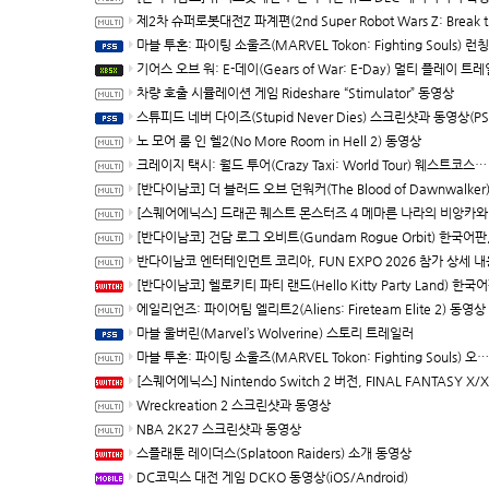
제2차 슈퍼로봇대전Z 파계편(2nd Super Robot Wars Z: Break the World Chapter) Remastered 제
마블 투혼: 파이팅 소울즈(MARVEL Tokon: Fighting Souls) 런칭 트
기어스 오브 워: E-데이(Gears of War: E-Day) 멀티 플레이 트레일러(XBSX/P
차량 호출 시뮬레이션 게임 Rideshare “Stimulator” 동영상
스튜피드 네버 다이즈(Stupid Never Dies) 스크린샷과 동영상(PS5/P
노 모어 룸 인 헬2(No More Room in Hell 2) 동영상
크레이지 택시: 월드 투어(Crazy Taxi: World Tour) 웨스트코스트 맵 트레일러(한국어 자막)
[반다이남코] 더 블러드 오브 던워커(The Blood of Dawnwalker) 한국어판 패키지 예약 판매, 7월 29
[스퀘어에닉스] 드래곤 퀘스트 몬스터즈 4 메마른 나라의 비앙카와 플로라, 배틀과 배합 등 최신 정보
[반다이남코] 건담 로그 오비트(Gundam Rogue Orbit) 한국어판, 세계관
반다이남코 엔터테인먼트 코리아, FUN EXPO 2026 참가 상세 내용 
[반다이남코] 헬로키티 파티 랜드(Hello Kitty Party Land) 한국어판, 다운로드 버전 예약 판매
에일리언즈: 파이어팀 엘리트2(Aliens: Fireteam Elite 2) 동영상
마블 울버린(Marvel’s Wolverine) 스토리 트레일러
마블 투혼: 파이팅 소울즈(MARVEL Tokon: Fighting Souls) 오프닝 동영상
[스퀘어에닉스] Nintendo Switch 2 버전, FINAL FANTASY X/X-2 HD Remaster, 오늘
Wreckreation 2 스크린샷과 동영상
NBA 2K27 스크린샷과 동영상
스플래툰 레이더스(Splatoon Raiders) 소개 동영상
DC코믹스 대전 게임 DCKO 동영상(iOS/Android)