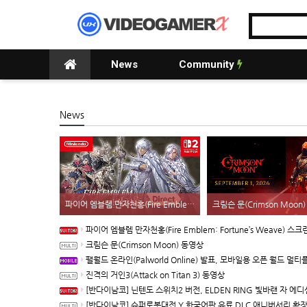
News
Community
News
파이어 엠블렘 만자천홍(Fire Emblem: Fortune’s Weave) 스크린샷과 동영상(한국어 자막)
크림슨 문(Crimson Moon
파이어 엠블렘 만자천홍(Fire Emblem: Fortune’s Weave) 스크린샷과 동영상(한국어 
크림슨 문(Crimson Moon) 동영상
팰월드 온라인(Palworld Online) 발표, 모바일용 오픈 월드 멀티플레이 생존 크
진격의 거인3(Attack on Titan 3) 동영상
[반다이남코] 닌텐도 스위치2 버전, ELDEN RING 빛바랜 자 에디션 패키지 예약 판매, 8월 5일 
[반다이남코] 슈퍼로봇대전 Y 한국어판 유료 DLC 애니버서리 확장팩, 8월 5일 판매