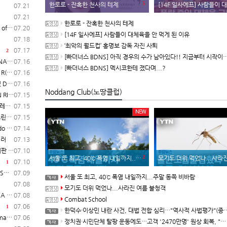
5
한로로 - 잔혹한 천사의 테제
[14F 일사에프] 사람들이 대체육을 안 
07.21
07.21
한로로 - 잔혹한 천사의 테제
일 시작
07.20
[14F 일사에프] 사람들이 대체육을 안 먹게 된 이유
07.18
‘최악의 월드컵’ 홍명보 감독 자진 사퇴
07.17
2
[빠더너스 BDNS] 아직 경우의 수가 남아있다!! 지금부터 시작이야!!
보 공개
07.16
[빠더너스 BDNS] 멕시코한테 졌다며...?
매 개시
07.16
일 발매
07.16
Noddang Club(노땅클럽)
험 실시
07.15
일러
07.15
NEW
영상
07.15
매 개시
07.14
일러
07.13
 개시
07.10
2
서울 또 최고, 40℃ 폭염 내일까지...주말 동쪽 비바람
모기도 더위 먹었나...사라진 여
07.10
1
2)
07.09
서울 또 최고, 40℃ 폭염 내일까지...주말 동쪽 비바람
07.08
모기도 더위 먹었나...사라진 여름 불청객
동영상
07.08
Combat School
07.06
1
한덕수·이상민 내란 사건, 대법 전합 심리…"역사적 사법평가"(종합)
 시작
07.06
정치권·시민단체 탈팡 운동에도…고객 '2470만명' 원상 회복, "고물가에 돌팡"