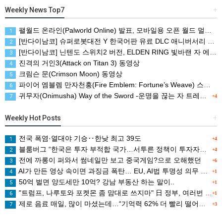
Weekly News Top7
+
팰월드 온라인(Palworld Online) 발표, 모바일용 오픈 월드 멀티플레이 생존 크래프트
1
[반다이남코] 슈퍼로봇대전 Y 한국어판 유료 DLC 애니버서리 확장팩, 8월 5일 판매 시작
2
[반다이남코] 닌텐도 스위치2 버전, ELDEN RING 빛바랜 자 에디션 패키지 예약 판매, 8월 5일 시작
3
진격의 거인3(Attack on Titan 3) 동영상
4
크림슨 문(Crimson Moon) 동영상
5
파이어 엠블렘 만자천홍(Fire Emblem: Fortune’s Weave) 스크린샷과 동영상(한국어 자막)
6
귀무자(Onimusha) Way of the Sword -운명을 끊는 자 트레일러
7
+4
Weekly Hot Posts
+
전국 폭염·열대야 기승‥한낮 최고 39도
1
+4
블룸버그 “한국은 투자 부적합 국가…서투른 정책이 투자자에게 트라우마”
2
+4
전에 까롱이 퍼와서 썸네일만 보고 중국게임?으로 오해했던
3
+6
AI가 만든 영상 속이면 과징금 폭탄… EU, AI법 투명성 의무 본격 가동
4
+1
50억 벌면 양도세만 10억? 강남 부동산 하는 말이..
5
+1
"트럼프, 나루토와 포켓몬 좀 맘대로 쓰지마" 日 정부, 여러번 '공식 우려' 표명
6
+1
제로 음료 매일, 많이 마셨는데…“기억력 62% 더 빨리 떨어진다
7
+3