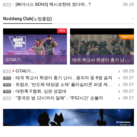
[빠더너스 BDNS] 멕시코한테 졌다며...?
06.20
Noddang Club(노땅클럽)
+
NEW
GTA6가....
1
태국 학교서 학생이 총기 난사…용의자 등 8명 숨져
1
GTA6가....
08.09
1
태국 학교서 학생이 총기 난사…용의자 등 8명 숨져
08.07
1
트럼프, '반도체·태양광 소재' 폴리실리콘 파생 제품에 15% 관세...한국 기업도 영향
08.07
1
대한축구협회, 심판 성접대
08.07
3
"중국은 밤 12시까지 일해"...'주52시간' 손볼까
08.07
1