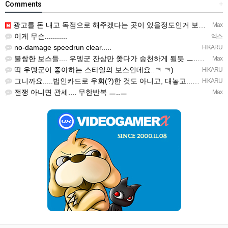
Comments
+
광고를 돈 내고 독점으로 해주겠다는 곳이 있을정도인거 보면 어마어마한 게임은 맞는듯 ㅡ..ㅡ... 여태까지 …
Max
이게 무슨...........
엑스
no-damage speedrun clear.....
HIKARU
불쌍한 보스들.... 우뎅군 잔상만 쫒다가 승천하게 될듯 ㅡ..ㅡy~
Max
딱 우뎅군이 좋아하는 스타일의 보스인데요..ㅋ ㅋ)
HIKARU
그니까요.....법인카드로 우회(?)한 것도 아니고, 대놓고...ㅋ ㅋ)
HIKARU
전쟁 아니면 관세.... 무한반복 ㅡ..ㅡ
Max