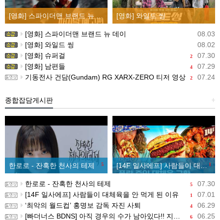
[영화] 스파이더맨 브랜드 뉴 데이
[영화] 와일드 씽
[영화] 스파이더맨 브랜드 뉴 데이
08.03
[영화] 와일드 씽
08.02
[영화] 슈퍼걸
07.30
2
[영화] 남편들
07.29
4
기동전사 건담(Gundam) RG XARX-ZERO 티저 영상
07.24
2
종합잡담게시판
+
한로로 - 잔혹한 천사의 테제
5
[14F 일사에프] 사람들이 대체육을 안 먹게 된 이유
1
한로로 - 잔혹한 천사의 테제
07.30
5
[14F 일사에프] 사람들이 대체육을 안 먹게 된 이유
07.01
1
‘최악의 월드컵’ 홍명보 감독 자진 사퇴
06.29
4
[빠더너스 BDNS] 아직 경우의 수가 남아있다!! 지금부터 시작이야!!
06.25
6