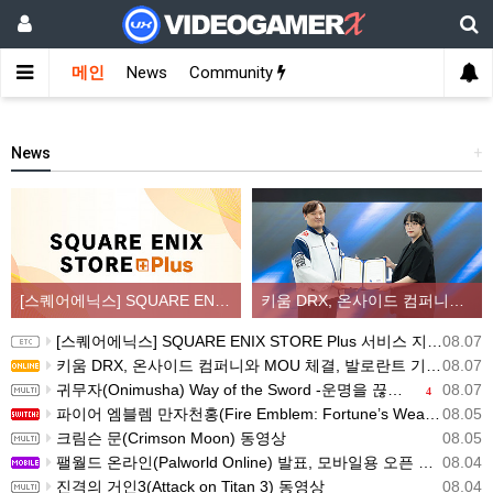
메인
News
Community
News
+
[스퀘어에닉스] SQUARE ENIX STORE Plus 서비스 지역 확대, 인기 신상품 라인업 순차적 입고
키움 DRX, 온사이드 컴퍼니와 MOU 체결, 발로란트 기반 콘텐츠 생태계 확장
[스퀘어에닉스] SQUARE ENIX STORE Plus 서비스 지역 확대, 인기 신상품 라인업 순차적 입고
08.07
키움 DRX, 온사이드 컴퍼니와 MOU 체결, 발로란트 기반 콘텐츠 생태계 확장
08.07
귀무자(Onimusha) Way of the Sword -운명을 끊는 자 트레일러
08.07
4
파이어 엠블렘 만자천홍(Fire Emblem: Fortune’s Weave) 스크린샷과 동영상(한국어 자막)
08.05
크림슨 문(Crimson Moon) 동영상
08.05
팰월드 온라인(Palworld Online) 발표, 모바일용 오픈 월드 멀티플레이 생존 크래프트
08.04
진격의 거인3(Attack on Titan 3) 동영상
08.04