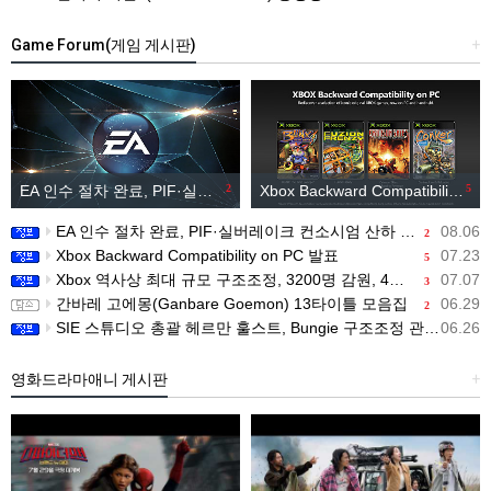
Game Forum(게임 게시판)
+
EA 인수 절차 완료, PIF·실버레이크 컨소시엄 산하 편입
2
Xbox Backward Compatibility on PC 발표
5
EA 인수 절차 완료, PIF·실버레이크 컨소시엄 산하 편입
08.06
2
Xbox Backward Compatibility on PC 발표
07.23
5
Xbox 역사상 최대 규모 구조조정, 3200명 감원, 4개 스튜디오 분리
07.07
3
간바레 고에몽(Ganbare Goemon) 13타이틀 모음집
06.29
2
SIE 스튜디오 총괄 헤르만 훌스트, Bungie 구조조정 관련 직원 메시지 공개
06.26
영화드라마애니 게시판
+