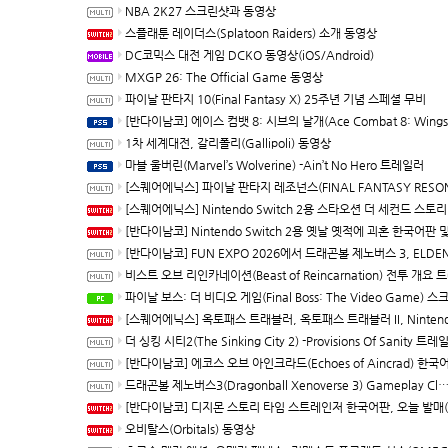
NBA 2K27 스크린샷과 동영상
스플래툰 레이더스(Splatoon Raiders) 소개 동영상
DC코믹스 대전 게임 DCKO 동영상(iOS/Android)
MXGP 26: The Official Game 동영상
파이날 판타지 10(Final Fantasy X) 25주년 기념 스페셜 무비
[반다이남코] 에이스 컴뱃 8: 시브의 날개(Ace Combat 8: Wings of Theve) 한국어판, PS5용 패키지 예약 판매, 7월 21
1차 세계대전, 갈리폴리(Gallipoli) 동영상
마블 울버린(Marvel’s Wolverine) -Ain’t No Hero 트레일러
[스퀘어에닉스] 파이날 판타지 레조넌스(FINAL FANTASY RESONANCE) 다운로드 버전 예약 판매 개시, 최신 트레일러 및 정
[스퀘어에닉스] Nintendo Switch 2용 스타오션 더 세컨드 스토리 R(Star Ocean The Second Story R) 발
[반다이남코] Nintendo Switch 2용 옛날 옛적에 괴혼 한국어판 및 DLC Rolling LIVE Highlights 다운로드 전용으로 10월 8
[반다이남코] FUN EXPO 2026에서 드래곤볼 제노버스 3, ELDEN RING 빛바랜 자 에디션, 국내 첫 공개 체
비스트 오브 리인카네이션(Beast of Reincarnation) 전투 개요 트레
파이날 보스: 더 비디오 게임(Final Boss: The Video Game) 스크린샷과 동
[스퀘어에닉스] 옥토패스 트래블러, 옥토패스 트래블러 II, Nintendo Switch 2 다운로드 버전, 10월 1일 발매 결정, 예약 판
더 싱킹 시티2(The Sinking City 2) -Provisions Of Sanity 트레
[반다이남코] 에코스 오브 아인크라드(Echoes of Aincrad) 한국어판 발매
드래곤볼 제노버스3(Dragonball Xenoverse 3) Gameplay Closer Look 트레일러
[반다이남코] 디지몬 스토리 타임 스트레인저 한국어판, 오늘 발매(Switch/Switch
오비탈스(Orbitals) 동영상