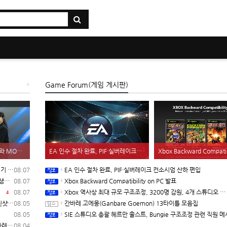
+
Game Forum(게임 게시판)
2
키움 DRX, 온사이드 컴퍼니와 MOU 체결, 발로란트 기반 콘텐츠 생태계 확장
EA 인수 절차 완료, PIF·실버레이크 컨소시엄 산하 편입
Xbox Backward Compatibility 
 입고
08.07
EA 인수 절차 완료, PIF·실버레이크 컨소시엄 산하 편입
확장
08.07
Xbox Backward Compatibility on PC 발표
러
08.07
Xbox 역사상 최대 규모 구조조정, 3200명 감원, 4개 스튜디오 분리
4
자막)
08.05
간바레 고에몽(Ganbare Goemon) 13타이틀 모음집
08.05
SIE 스튜디오 총괄 헤르만 훌스트, Bungie 구조조정 관련 직원 메시지
래프트
08.04