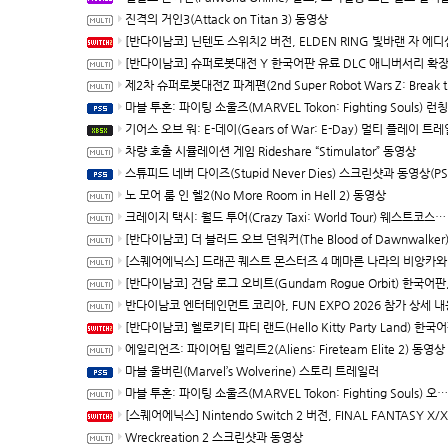
진격의 거인3(Attack on Titan 3) 동영상
[반다이남코] 닌텐도 스위치2 버전, ELDEN RING 빛바랜 자 에디션 패키지 예약 판매, 8월 5일 
[반다이남코] 슈퍼로봇대전 Y 한국어판 유료 DLC 애니버서리 확장팩, 8월 5일 판매
제2차 슈퍼로봇대전Z 파계편(2nd Super Robot Wars Z: Break the World Chapter) Remastered 제
마블 투혼: 파이팅 소울즈(MARVEL Tokon: Fighting Souls) 런칭 트
기어스 오브 워: E-데이(Gears of War: E-Day) 멀티 플레이 트레일러(XBSX/P
차량 호출 시뮬레이션 게임 Rideshare “Stimulator” 동영상
스튜피드 네버 다이즈(Stupid Never Dies) 스크린샷과 동영상(PS5/P
노 모어 룸 인 헬2(No More Room in Hell 2) 동영상
크레이지 택시: 월드 투어(Crazy Taxi: World Tour) 웨스트코스트 맵 트레일러(한국어 자막)
[반다이남코] 더 블러드 오브 던워커(The Blood of Dawnwalker) 한국어판 패키지 예약 판매, 7월 29
[스퀘어에닉스] 드래곤 퀘스트 몬스터즈 4 메마른 나라의 비앙카와 플로라, 배틀과 배합 등 최신 정보
[반다이남코] 건담 로그 오비트(Gundam Rogue Orbit) 한국어판, 세계관
반다이남코 엔터테인먼트 코리아, FUN EXPO 2026 참가 상세 내용 
[반다이남코] 헬로키티 파티 랜드(Hello Kitty Party Land) 한국어판, 다운로드 버전 예약 판매
에일리언즈: 파이어팀 엘리트2(Aliens: Fireteam Elite 2) 동영상
마블 울버린(Marvel’s Wolverine) 스토리 트레일러
마블 투혼: 파이팅 소울즈(MARVEL Tokon: Fighting Souls) 오프닝 동영상
[스퀘어에닉스] Nintendo Switch 2 버전, FINAL FANTASY X/X-2 HD Remaster, 오늘
Wreckreation 2 스크린샷과 동영상