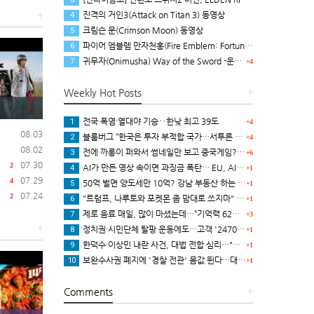
진격의 거인3(Attack on Titan 3) 동영상
+
4
크림슨 문(Crimson Moon) 동영상
5
파이어 엠블렘 만자천홍(Fire Emblem: Fortune’s Weave) 스크린샷과 동영상(한국어 자막)
6
귀무자(Onimusha) Way of the Sword -운명을 끊는 자 트레일러
7
+4
Weekly Hot Posts
+
전국 폭염·열대야 기승‥한낮 최고 39도
1
+4
08.03
블룸버그 “한국은 투자 부적합 국가…서투른 정책이 투자자에게 트라우마”
2
+4
08.02
전에 까롱이 퍼와서 썸네일만 보고 중국게임?으로 오해했던
3
+6
07.30
2
AI가 만든 영상 속이면 과징금 폭탄… EU, AI법 투명성 의무 본격 가동
4
+1
07.29
4
50억 벌면 양도세만 10억? 강남 부동산 하는 말이..
5
+1
07.24
2
"트럼프, 나루토와 포켓몬 좀 맘대로 쓰지마" 日 정부, 여러번 '공식 우려' 표명
6
+1
제로 음료 매일, 많이 마셨는데…“기억력 62% 더 빨리 떨어진다
7
+3
+
정치권·시민단체 탈팡 운동에도…고객 '2470만명' 원상 회복, "고물가에 돌팡"
8
+1
한덕수·이상민 내란 사건, 대법 전합 심리…"역사적 사법평가"(종합)
9
+1
보완수사권 폐지에 '경찰 전관' 몸값 뛴다…대형 로펌 영입전쟁
10
+1
Comments
+