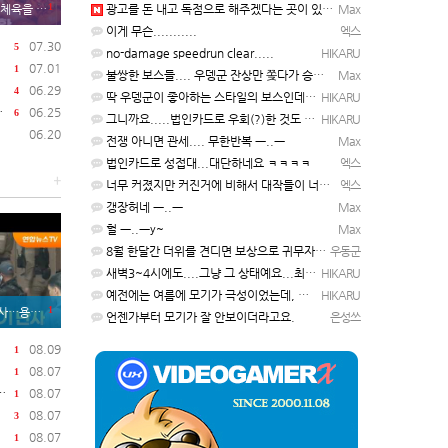
1
먹게 된 이유
광고를 돈 내고 독점으로 해주겠다는 곳이 있을정도인거 보면 어마어마한 게임은 맞는듯 ㅡ..ㅡ... 여태까지 …
Max
이게 무슨...........
엑스
07.30
5
no-damage speedrun clear.....
HIKARU
07.01
1
불쌍한 보스들.... 우뎅군 잔상만 쫒다가 승천하게 될듯 ㅡ..ㅡy~
Max
06.29
4
딱 우뎅군이 좋아하는 스타일의 보스인데요..ㅋ ㅋ)
HIKARU
06.25
6
그니까요.....법인카드로 우회(?)한 것도 아니고, 대놓고...ㅋ ㅋ)
HIKARU
06.20
전쟁 아니면 관세.... 무한반복 ㅡ..ㅡ
Max
법인카드로 성접대...대단하네요 ㅋㅋㅋㅋ
엑스
+
너무 커졌지만 커진거에 비해서 대작들이 너무 줄었죠.........
엑스
갱장허네 ㅡ..ㅡ
Max
헐 ㅡ..ㅡy~
Max
8월 한달간 더위를 견디면 보상으로 귀무자가 나와요!
우동군
새벽3~4시에도....그냥 그 상태예요...최근 1주일은....
HIKARU
예전에는 여름에 모기가 극성이었는데, 여름에는 안나오는 것 같은.....ㅎ ㅎ)
HIKARU
1
 8명 숨져
언젠가부터 모기가 잘 안보이더라고요.
은성쓰
08.09
1
08.07
1
08.07
1
08.07
3
08.07
1