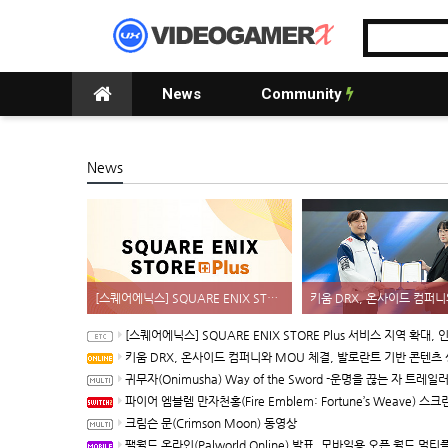
News
Community
News
[스퀘어에닉스] SQUARE ENIX STORE Plus 서비스 지역 확대, 인기 신상품 라인업 순차적 입고
[스퀘어에닉스] SQUARE ENIX STORE Plus 서비스 지역 확대, 인기 신상품 라인업 순차적
키움 DRX, 온사이드 컴퍼니와 MOU 체결, 발로란트 기반 콘텐츠 생태계 
귀무자(Onimusha) Way of the Sword -운명을 끊는 자 트레일
파이어 엠블렘 만자천홍(Fire Emblem: Fortune’s Weave) 스크린샷과 동영상(한국어 
크림슨 문(Crimson Moon) 동영상
팰월드 온라인(Palworld Online) 발표, 모바일용 오픈 월드 멀티플레이 생존 크