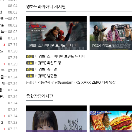
08.04
영화드라마애니 게시판
시작
08.03
 시작
08.03
작 결정
08.02
레일러
08.02
C)
07.31
07.31
3
[영화] 스파이더맨 브랜드 뉴 데이
[영화] 와일드 씽
C)
07.30
[영화] 스파이더맨 브랜드 뉴 데이
07.29
[영화] 와일드 씽
07.29
1
[영화] 슈퍼걸
일 시작
07.27
[영화] 남편들
 공개
07.24
기동전사 건담(Gundam) RG XARX-ZERO 티저 영상
 공개
07.24
공개
07.24
종합잡담게시판
 시작
07.24
07.24
07.24
07.24
1
 발매
07.23
07.23
1