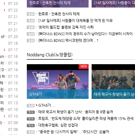
5
한로로 - 잔혹한 천사의 테제
[14F 일사에프] 사람들이 대체육을 안 
07.23
1
07.22
1
한로로 - 잔혹한 천사의 테제
07.21
[14F 일사에프] 사람들이 대체육을 안 먹게 된 이유
07.21
‘최악의 월드컵’ 홍명보 감독 자진 사퇴
07.21
[빠더너스 BDNS] 아직 경우의 수가 남아있다!! 지금부터 시작이야!!
일 시작
07.20
[빠더너스 BDNS] 멕시코한테 졌다며...?
07.18
07.17
2
Noddang Club(노땅클럽)
보 공개
07.16
매 개시
07.16
NEW
일 발매
07.16
험 실시
07.15
일러
07.15
영상
07.15
1
GTA6가....
태국 학교서 학생이 총기 난사…용의자 등
매 개시
07.14
일러
07.13
GTA6가....
 개시
07.10
태국 학교서 학생이 총기 난사…용의자 등 8명 숨져
07.10
1
트럼프, '반도체·태양광 소재' 폴리실리콘 파생 제품에 15% 관세...한국 기업도 영향
2)
07.09
대한축구협회, 심판 성접대
07.08
"중국은 밤 12시까지 일해"...'주52시간' 손볼까