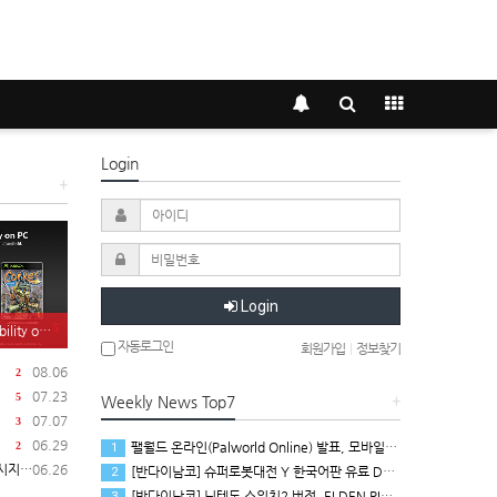
Login
+
Login
5
on PC 발표
자동로그인
회원가입
|
정보찾기
08.06
2
07.23
5
Weekly News Top7
+
07.07
3
06.29
팰월드 온라인(Palworld Online) 발표, 모바일용 오픈 월드 멀티플레이 생존 크래프트
2
1
 공개
06.26
[반다이남코] 슈퍼로봇대전 Y 한국어판 유료 DLC 애니버서리 확장팩, 8월 5일 판매 시작
2
[반다이남코] 닌텐도 스위치2 버전, ELDEN RING 빛바랜 자 에디션 패키지 예약 판매, 8월 5일 시작
3