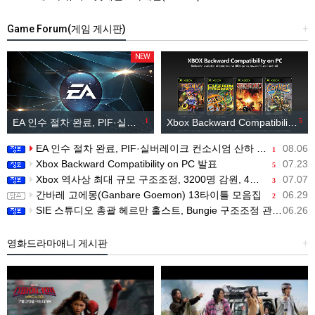
Game Forum(게임 게시판)
+
NEW
EA 인수 절차 완료, PIF·실버레이크 컨소시엄 산하 편입
1
Xbox Backward Compatibility on PC 발표
5
EA 인수 절차 완료, PIF·실버레이크 컨소시엄 산하 편입
08.06
1
Xbox Backward Compatibility on PC 발표
07.23
5
Xbox 역사상 최대 규모 구조조정, 3200명 감원, 4개 스튜디오 분리
07.07
3
간바레 고에몽(Ganbare Goemon) 13타이틀 모음집
06.29
2
SIE 스튜디오 총괄 헤르만 훌스트, Bungie 구조조정 관련 직원 메시지 공개
06.26
영화드라마애니 게시판
+