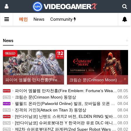
메인
News
Community
News
+
파이어 엠블렘 만자천홍(Fire Emblem: Fortune’s Weave) 스크린샷과 동영상(한국어 자막)
크림슨 문(Crimson Moon) 동영상
파이어 엠블렘 만자천홍(Fire Emblem: Fortune’s Weave) 스크린샷과 동영상(한국어 자막)
08.05
크림슨 문(Crimson Moon) 동영상
08.05
팰월드 온라인(Palworld Online) 발표, 모바일용 오픈 월드 멀티플레이 생존 크래프트
08.04
진격의 거인3(Attack on Titan 3) 동영상
08.04
[반다이남코] 닌텐도 스위치2 버전, ELDEN RING 빛바랜 자 에디션 패키지 예약 판매, 8월 5일 시작
08.03
[반다이남코] 슈퍼로봇대전 Y 한국어판 유료 DLC 애니버서리 확장팩, 8월 5일 판매 시작
08.03
제2차 슈퍼로봇대전Z 파계편(2nd Super Robot Wars Z: Break the World Chapter) Remastered 제작 결정
08.02