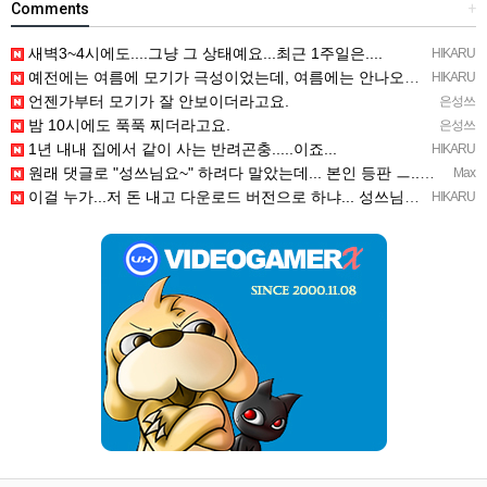
Comments
+
새벽3~4시에도....그냥 그 상태예요...최근 1주일은....
HIKARU
예전에는 여름에 모기가 극성이었는데, 여름에는 안나오는 것 같은.....ㅎ ㅎ)
HIKARU
언젠가부터 모기가 잘 안보이더라고요.
은성쓰
밤 10시에도 푹푹 찌더라고요.
은성쓰
1년 내내 집에서 같이 사는 반려곤충.....이죠...
HIKARU
원래 댓글로 "성쓰님요~" 하려다 말았는데... 본인 등판 ㅡ..ㅡy~
Max
이걸 누가...저 돈 내고 다운로드 버전으로 하냐... 성쓰님이 계셨다!!!...
HIKARU