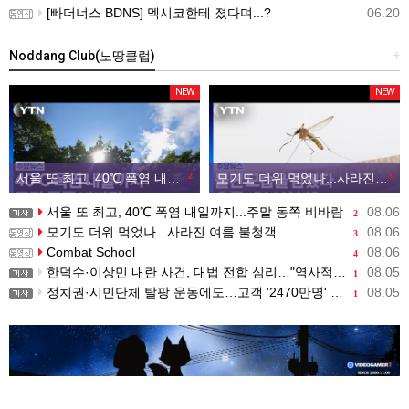
[빠더너스 BDNS] 멕시코한테 졌다며...?
06.20
Noddang Club(노땅클럽)
+
NEW
NEW
서울 또 최고, 40℃ 폭염 내일까지...주말 동쪽 비바람
2
모기도 더위 먹었나...사라진 여름 불청객
3
서울 또 최고, 40℃ 폭염 내일까지...주말 동쪽 비바람
08.06
2
모기도 더위 먹었나...사라진 여름 불청객
08.06
3
Combat School
08.06
4
한덕수·이상민 내란 사건, 대법 전합 심리…"역사적 사법평가"(종합)
08.05
1
정치권·시민단체 탈팡 운동에도…고객 '2470만명' 원상 회복, "고물가에 돌팡"
08.05
1