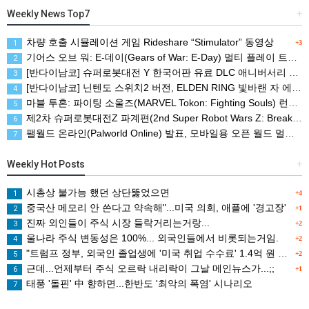
Weekly News Top7
+
차량 호출 시뮬레이션 게임 Rideshare “Stimulator” 동영상
1
+3
기어스 오브 워: E-데이(Gears of War: E-Day) 멀티 플레이 트레일러(XBSX/PC)
2
[반다이남코] 슈퍼로봇대전 Y 한국어판 유료 DLC 애니버서리 확장팩, 8월 5일 판매 시작
3
[반다이남코] 닌텐도 스위치2 버전, ELDEN RING 빛바랜 자 에디션 패키지 예약 판매, 8월 5일 시작
4
마블 투혼: 파이팅 소울즈(MARVEL Tokon: Fighting Souls) 런칭 트레일러
5
제2차 슈퍼로봇대전Z 파계편(2nd Super Robot Wars Z: Break the World Chapter) Remastered 제작 결정
6
팰월드 온라인(Palworld Online) 발표, 모바일용 오픈 월드 멀티플레이 생존 크래프트
7
Weekly Hot Posts
+
시총상 불가능 했던 상단뚫었으면
1
+4
중국산 메모리 안 쓴다고 약속해"...미국 의회, 애플에 '경고장'
2
+1
진짜 외인들이 주식 시장 들락거리는거랑...
3
+2
울나라 주식 변동성은 100%... 외국인들에서 비롯되는거임.
4
+2
"트럼프 정부, 외국인 졸업생에 '미국 취업 수수료' 1.4억 원 검토
5
+2
근데...언제부터 주식 오르락 내리락이 그날 메인뉴스가...;;
6
+1
태풍 '돌핀' 中 향하면...한반도 '최악의 폭염' 시나리오
7