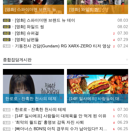
[영화] 스파이더맨 브랜드 뉴 데이
[영화] 와일드 씽
[영화] 스파이더맨 브랜드 뉴 데이
08.03
[영화] 와일드 씽
08.02
[영화] 슈퍼걸
07.30
2
[영화] 남편들
07.29
4
기동전사 건담(Gundam) RG XARX-ZERO 티저 영상
07.24
2
종합잡담게시판
+
한로로 - 잔혹한 천사의 테제
5
[14F 일사에프] 사람들이 대체육을 안 먹게 된 이유
1
한로로 - 잔혹한 천사의 테제
07.30
5
[14F 일사에프] 사람들이 대체육을 안 먹게 된 이유
07.01
1
‘최악의 월드컵’ 홍명보 감독 자진 사퇴
06.29
4
[빠더너스 BDNS] 아직 경우의 수가 남아있다!! 지금부터 시작이야!!
06.25
6