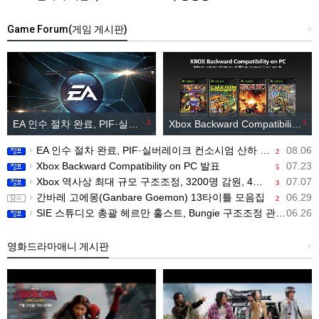
Game Forum(게임 게시판)
+
EA 인수 절차 완료, PIF·실버레이크 컨소시엄 산하 편입
2
Xbox Backward Compatibility on PC 발표
5
EA 인수 절차 완료, PIF·실버레이크 컨소시엄 산하 편입
08.06
2
Xbox Backward Compatibility on PC 발표
07.23
5
Xbox 역사상 최대 규모 구조조정, 3200명 감원, 4개 스튜디오 분리
07.07
3
간바레 고에몽(Ganbare Goemon) 13타이틀 모음집
06.29
2
SIE 스튜디오 총괄 헤르만 훌스트, Bungie 구조조정 관련 직원 메시지 공개
06.26
영화드라마애니 게시판
+