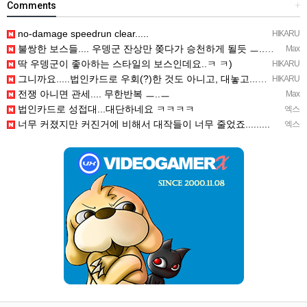
Comments
+
no-damage speedrun clear.....
HIKARU
불쌍한 보스들.... 우뎅군 잔상만 쫒다가 승천하게 될듯 ㅡ..ㅡy~
Max
딱 우뎅군이 좋아하는 스타일의 보스인데요..ㅋ ㅋ)
HIKARU
그니까요.....법인카드로 우회(?)한 것도 아니고, 대놓고...ㅋ ㅋ)
HIKARU
전쟁 아니면 관세.... 무한반복 ㅡ..ㅡ
Max
법인카드로 성접대...대단하네요 ㅋㅋㅋㅋ
엑스
너무 커졌지만 커진거에 비해서 대작들이 너무 줄었죠.........
엑스