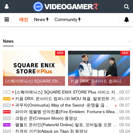
메인
News
Community
News
+
NEW
NEW
[스퀘어에닉스] SQUARE ENIX STORE Plus 서비스 지역 확대, 인기 신상품 라인업 순차적 입고
키움 DRX, 온사이드 컴퍼니와 MOU 체결, 발로란트 기반 콘텐츠 생태계 확장
[스퀘어에닉스] SQUARE ENIX STORE Plus 서비스 지역 확대, 인기 신상품 라인업 순차적 입고
08.07
키움 DRX, 온사이드 컴퍼니와 MOU 체결, 발로란트 기반 콘텐츠 생태계 확장
08.07
귀무자(Onimusha) Way of the Sword -운명을 끊는 자 트레일러
08.07
4
파이어 엠블렘 만자천홍(Fire Emblem: Fortune’s Weave) 스크린샷과 동영상(한국어 자막)
08.05
크림슨 문(Crimson Moon) 동영상
08.05
팰월드 온라인(Palworld Online) 발표, 모바일용 오픈 월드 멀티플레이 생존 크래프트
08.04
진격의 거인3(Attack on Titan 3) 동영상
08.04