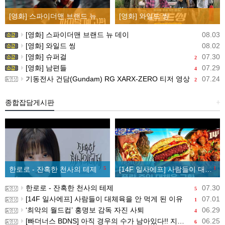
[영화] 스파이더맨 브랜드 뉴 데이
[영화] 와일드 씽
[영화] 스파이더맨 브랜드 뉴 데이
08.03
[영화] 와일드 씽
08.02
[영화] 슈퍼걸
07.30
2
[영화] 남편들
07.29
4
기동전사 건담(Gundam) RG XARX-ZERO 티저 영상
07.24
2
종합잡담게시판
+
한로로 - 잔혹한 천사의 테제
5
[14F 일사에프] 사람들이 대체육을 안 먹게 된 이유
1
한로로 - 잔혹한 천사의 테제
07.30
5
[14F 일사에프] 사람들이 대체육을 안 먹게 된 이유
07.01
1
‘최악의 월드컵’ 홍명보 감독 자진 사퇴
06.29
4
[빠더너스 BDNS] 아직 경우의 수가 남아있다!! 지금부터 시작이야!!
06.25
6