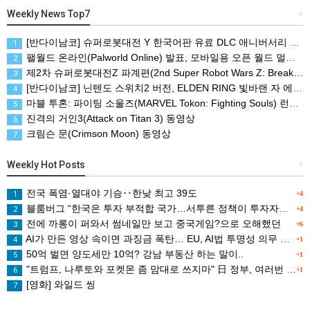
Weekly News Top7
+
[반다이남코] 슈퍼로봇대전 Y 한국어판 유료 DLC 애니버서리 확장팩, 8월 5일 판매 시작
1
팰월드 온라인(Palworld Online) 발표, 모바일용 오픈 월드 멀티플레이 생존 크래프트
2
제2차 슈퍼로봇대전Z 파계편(2nd Super Robot Wars Z: Break the World Chapter) Remastered 제작 결정
3
[반다이남코] 닌텐도 스위치2 버전, ELDEN RING 빛바랜 자 에디션 패키지 예약 판매, 8월 5일 시작
4
마블 투혼: 파이팅 소울즈(MARVEL Tokon: Fighting Souls) 런칭 트레일러
5
진격의 거인3(Attack on Titan 3) 동영상
6
크림슨 문(Crimson Moon) 동영상
7
Weekly Hot Posts
+
전국 폭염·열대야 기승‥한낮 최고 39도
1
+4
블룸버그 “한국은 투자 부적합 국가…서투른 정책이 투자자에게 트라우마”
2
+4
전에 까롱이 퍼와서 썸네일만 보고 중국게임?으로 오해했던
3
+6
AI가 만든 영상 속이면 과징금 폭탄… EU, AI법 투명성 의무 본격 가동
4
+1
50억 벌면 양도세만 10억? 강남 부동산 하는 말이..
5
+1
"트럼프, 나루토와 포켓몬 좀 맘대로 쓰지마" 日 정부, 여러번 '공식 우려' 표명
6
+1
[영화] 와일드 씽
7