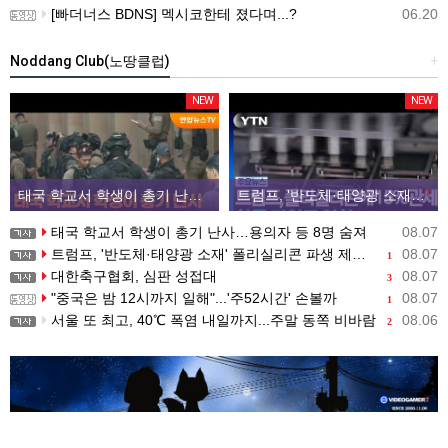
[빠더너스 BDNS] 멕시코한테 졌다며...?
06.20
Noddang Club(노땅클럽)
+
NEW
NEW
태국 학교서 학생이 총기 난사…용의자 등 8명 숨져
트럼프, '반도체·태양광 소재' 폴리실리콘 파생 제품에 15% 관세...한국 기업도 영향
1
태국 학교서 학생이 총기 난사…용의자 등 8명 숨져
08.07
트럼프, '반도체·태양광 소재' 폴리실리콘 파생 제품에 15% 관세...한국 기업도 영향
08.07
1
대한축구협회, 심판 성접대
08.07
3
"중국은 밤 12시까지 일해"...'주52시간' 손볼까
08.07
1
서울 또 최고, 40℃ 폭염 내일까지...주말 동쪽 비바람
08.06
2