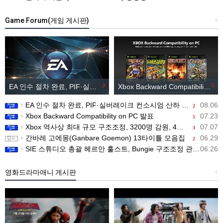
Game Forum(게임 게시판)
+
EA 인수 절차 완료, PIF·실버레이크 컨소시엄 산하 편입
2
Xbox Backward Compatibility on PC 발표
5
EA 인수 절차 완료, PIF·실버레이크 컨소시엄 산하 편입
08.06
2
Xbox Backward Compatibility on PC 발표
07.23
5
Xbox 역사상 최대 규모 구조조정, 3200명 감원, 4개 스튜디오 분리
07.07
3
간바레 고에몽(Ganbare Goemon) 13타이틀 모음집
06.29
2
SIE 스튜디오 총괄 헤르만 훌스트, Bungie 구조조정 관련 직원 메시지 공개
06.26
영화드라마애니 게시판
+