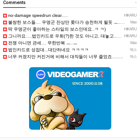
Comments
+
no-damage speedrun clear.....
HIKARU
불쌍한 보스들.... 우뎅군 잔상만 쫒다가 승천하게 될듯 ㅡ..ㅡy~
Max
딱 우뎅군이 좋아하는 스타일의 보스인데요..ㅋ ㅋ)
HIKARU
그니까요.....법인카드로 우회(?)한 것도 아니고, 대놓고...ㅋ ㅋ)
HIKARU
전쟁 아니면 관세.... 무한반복 ㅡ..ㅡ
Max
법인카드로 성접대...대단하네요 ㅋㅋㅋㅋ
엑스
너무 커졌지만 커진거에 비해서 대작들이 너무 줄었죠.........
엑스