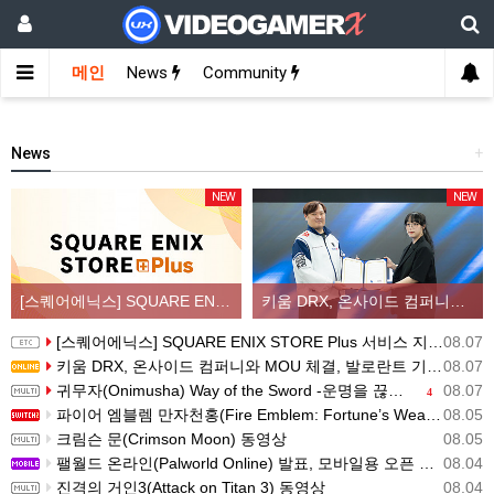
메인
News
Community
News
+
NEW
NEW
[스퀘어에닉스] SQUARE ENIX STORE Plus 서비스 지역 확대, 인기 신상품 라인업 순차적 입고
키움 DRX, 온사이드 컴퍼니와 MOU 체결, 발로란트 기반 콘텐츠 생태계 확장
[스퀘어에닉스] SQUARE ENIX STORE Plus 서비스 지역 확대, 인기 신상품 라인업 순차적 입고
08.07
키움 DRX, 온사이드 컴퍼니와 MOU 체결, 발로란트 기반 콘텐츠 생태계 확장
08.07
귀무자(Onimusha) Way of the Sword -운명을 끊는 자 트레일러
08.07
4
파이어 엠블렘 만자천홍(Fire Emblem: Fortune’s Weave) 스크린샷과 동영상(한국어 자막)
08.05
크림슨 문(Crimson Moon) 동영상
08.05
팰월드 온라인(Palworld Online) 발표, 모바일용 오픈 월드 멀티플레이 생존 크래프트
08.04
진격의 거인3(Attack on Titan 3) 동영상
08.04