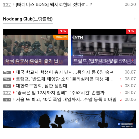
[빠더너스 BDNS] 멕시코한테 졌다며...?
06.20
Noddang Club(노땅클럽)
+
NEW
NEW
태국 학교서 학생이 총기 난사…용의자 등 8명 숨져
트럼프, '반도체·태양광 소재' 폴리실리콘 파생 제품에 15% 관세...한국 기업도 영향
1
태국 학교서 학생이 총기 난사…용의자 등 8명 숨져
08.07
트럼프, '반도체·태양광 소재' 폴리실리콘 파생 제품에 15% 관세...한국 기업도 영향
08.07
1
대한축구협회, 심판 성접대
08.07
3
"중국은 밤 12시까지 일해"...'주52시간' 손볼까
08.07
1
서울 또 최고, 40℃ 폭염 내일까지...주말 동쪽 비바람
08.06
2