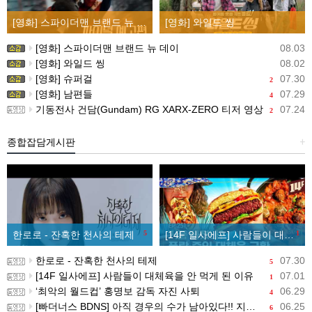
[영화] 스파이더맨 브랜드 뉴 데이
[영화] 와일드 씽
[영화] 스파이더맨 브랜드 뉴 데이
08.03
[영화] 와일드 씽
08.02
[영화] 슈퍼걸
07.30
2
[영화] 남편들
07.29
4
기동전사 건담(Gundam) RG XARX-ZERO 티저 영상
07.24
2
종합잡담게시판
+
한로로 - 잔혹한 천사의 테제
5
[14F 일사에프] 사람들이 대체육을 안 먹게 된 이유
1
한로로 - 잔혹한 천사의 테제
07.30
5
[14F 일사에프] 사람들이 대체육을 안 먹게 된 이유
07.01
1
‘최악의 월드컵’ 홍명보 감독 자진 사퇴
06.29
4
[빠더너스 BDNS] 아직 경우의 수가 남아있다!! 지금부터 시작이야!!
06.25
6