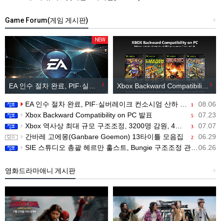
Game Forum(게임 게시판)
+
NEW
EA 인수 절차 완료, PIF·실버레이크 컨소시엄 산하 편입
1
Xbox Backward Compatibility on PC 발표
5
EA 인수 절차 완료, PIF·실버레이크 컨소시엄 산하 편입
08.06
1
Xbox Backward Compatibility on PC 발표
07.23
5
Xbox 역사상 최대 규모 구조조정, 3200명 감원, 4개 스튜디오 분리
07.07
3
간바레 고에몽(Ganbare Goemon) 13타이틀 모음집
06.29
2
SIE 스튜디오 총괄 헤르만 훌스트, Bungie 구조조정 관련 직원 메시지 공개
06.26
영화드라마애니 게시판
+