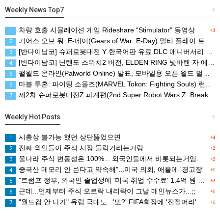
Weekly News Top7
+
차량 호출 시뮬레이션 게임 Rideshare “Stimulator” 동영상
1
+3
기어스 오브 워: E-데이(Gears of War: E-Day) 멀티 플레이 트레일러(XBSX/PC)
2
[반다이남코] 슈퍼로봇대전 Y 한국어판 유료 DLC 애니버서리 확장팩, 8월 5일 판매 시작
3
[반다이남코] 닌텐도 스위치2 버전, ELDEN RING 빛바랜 자 에디션 패키지 예약 판매, 8월 5일 시작
4
팰월드 온라인(Palworld Online) 발표, 모바일용 오픈 월드 멀티플레이 생존 크래프트
5
마블 투혼: 파이팅 소울즈(MARVEL Tokon: Fighting Souls) 런칭 트레일러
6
제2차 슈퍼로봇대전Z 파계편(2nd Super Robot Wars Z: Break the World Chapter) Remastered 제작 결정
7
Weekly Hot Posts
+
시총상 불가능 했던 상단뚫었으면
1
+4
진짜 외인들이 주식 시장 들락거리는거랑...
2
+2
울나라 주식 변동성은 100%... 외국인들에서 비롯되는거임.
3
+2
중국산 메모리 안 쓴다고 약속해"...미국 의회, 애플에 '경고장'
4
+1
"트럼프 정부, 외국인 졸업생에 '미국 취업 수수료' 1.4억 원 검토
5
+2
근데...언제부터 주식 오르락 내리락이 그날 메인뉴스가...;;
6
+1
"월드컵 안 나가" 유럽 극대노.. '또?' FIFA회장에 '진절머리'
7
+1