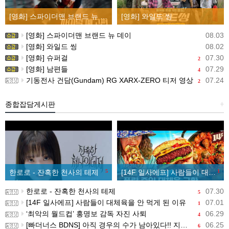
[영화] 스파이더맨 브랜드 뉴 데이
[영화] 와일드 씽
[영화] 스파이더맨 브랜드 뉴 데이
08.03
[영화] 와일드 씽
08.02
[영화] 슈퍼걸
07.30
2
[영화] 남편들
07.29
4
기동전사 건담(Gundam) RG XARX-ZERO 티저 영상
07.24
2
종합잡담게시판
+
한로로 - 잔혹한 천사의 테제
5
[14F 일사에프] 사람들이 대체육을 안 먹게 된 이유
1
한로로 - 잔혹한 천사의 테제
07.30
5
[14F 일사에프] 사람들이 대체육을 안 먹게 된 이유
07.01
1
‘최악의 월드컵’ 홍명보 감독 자진 사퇴
06.29
4
[빠더너스 BDNS] 아직 경우의 수가 남아있다!! 지금부터 시작이야!!
06.25
6