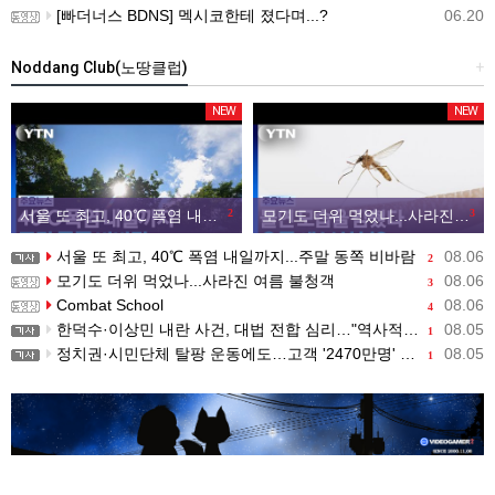
[빠더너스 BDNS] 멕시코한테 졌다며...?
06.20
Noddang Club(노땅클럽)
+
NEW
NEW
서울 또 최고, 40℃ 폭염 내일까지...주말 동쪽 비바람
2
모기도 더위 먹었나...사라진 여름 불청객
3
서울 또 최고, 40℃ 폭염 내일까지...주말 동쪽 비바람
08.06
2
모기도 더위 먹었나...사라진 여름 불청객
08.06
3
Combat School
08.06
4
한덕수·이상민 내란 사건, 대법 전합 심리…"역사적 사법평가"(종합)
08.05
1
정치권·시민단체 탈팡 운동에도…고객 '2470만명' 원상 회복, "고물가에 돌팡"
08.05
1