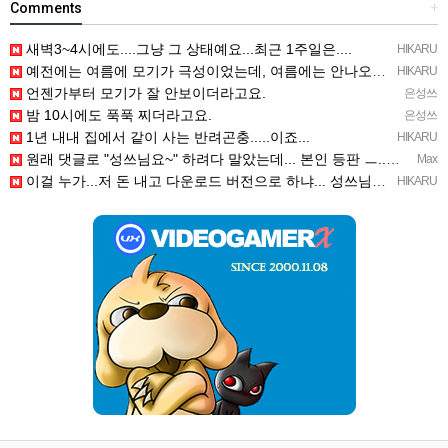
Comments
+
새벽3~4시에도....그냥 그 상태예요...최근 1주일은....
HIKARU
예전에는 여름에 모기가 극성이었는데, 여름에는 안나오는 것 같은.....ㅎ ㅎ)
HIKARU
언젠가부터 모기가 잘 안보이더라고요.
은성쓰
밤 10시에도 푹푹 찌더라고요.
은성쓰
1년 내내 집에서 같이 사는 반려곤충.....이죠...
HIKARU
원래 댓글로 "성쓰님요~" 하려다 말았는데... 본인 등판 ㅡ..ㅡy~
Max
이걸 누가...저 돈 내고 다운로드 버전으로 하냐... 성쓰님이 계셨다!!!...
HIKARU