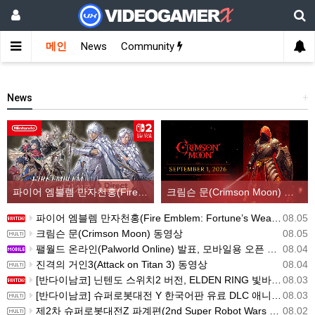
메인
News
Community
News
+
파이어 엠블렘 만자천홍(Fire Emblem: Fortune’s Weave) 스크린샷과 동영상(한국어 자막)
크림슨 문(Crimson Moon) 동영상
파이어 엠블렘 만자천홍(Fire Emblem: Fortune’s Weave) 스크린샷과 동영상(한국어 자막)
08.05
크림슨 문(Crimson Moon) 동영상
08.05
팰월드 온라인(Palworld Online) 발표, 모바일용 오픈 월드 멀티플레이 생존 크래프트
08.04
진격의 거인3(Attack on Titan 3) 동영상
08.04
[반다이남코] 닌텐도 스위치2 버전, ELDEN RING 빛바랜 자 에디션 패키지 예약 판매, 8월 5일 시작
08.03
[반다이남코] 슈퍼로봇대전 Y 한국어판 유료 DLC 애니버서리 확장팩, 8월 5일 판매 시작
08.03
제2차 슈퍼로봇대전Z 파계편(2nd Super Robot Wars Z: Break the World Chapter) Remastered 제작 결정
08.02