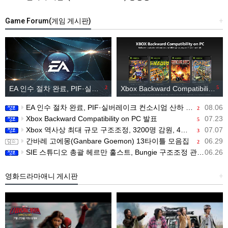
Game Forum(게임 게시판)
+
EA 인수 절차 완료, PIF·실버레이크 컨소시엄 산하 편입
2
Xbox Backward Compatibility on PC 발표
5
EA 인수 절차 완료, PIF·실버레이크 컨소시엄 산하 편입
08.06
2
Xbox Backward Compatibility on PC 발표
07.23
5
Xbox 역사상 최대 규모 구조조정, 3200명 감원, 4개 스튜디오 분리
07.07
3
간바레 고에몽(Ganbare Goemon) 13타이틀 모음집
06.29
2
SIE 스튜디오 총괄 헤르만 훌스트, Bungie 구조조정 관련 직원 메시지 공개
06.26
영화드라마애니 게시판
+