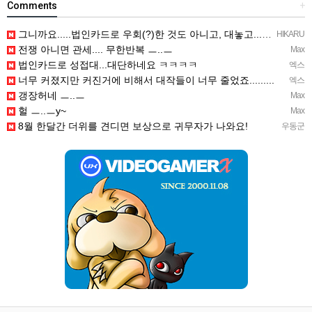
Comments
+
그니까요.....법인카드로 우회(?)한 것도 아니고, 대놓고...ㅋ ㅋ)
HIKARU
전쟁 아니면 관세.... 무한반복 ㅡ..ㅡ
Max
법인카드로 성접대...대단하네요 ㅋㅋㅋㅋ
엑스
너무 커졌지만 커진거에 비해서 대작들이 너무 줄었죠.........
엑스
갱장허네 ㅡ..ㅡ
Max
헐 ㅡ..ㅡy~
Max
8월 한달간 더위를 견디면 보상으로 귀무자가 나와요!
우동군