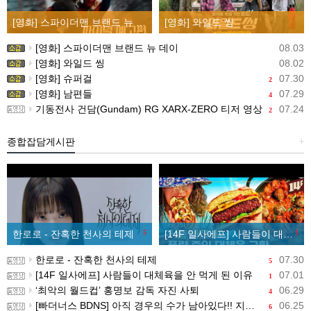
[영화] 스파이더맨 브랜드 뉴 데이
[영화] 와일드 씽
[영화] 스파이더맨 브랜드 뉴 데이
08.03
[영화] 와일드 씽
08.02
[영화] 슈퍼걸
07.30
2
[영화] 남편들
07.29
4
기동전사 건담(Gundam) RG XARX-ZERO 티저 영상
07.24
2
종합잡담게시판
+
한로로 - 잔혹한 천사의 테제
5
[14F 일사에프] 사람들이 대체육을 안 먹게 된 이유
1
한로로 - 잔혹한 천사의 테제
07.30
5
[14F 일사에프] 사람들이 대체육을 안 먹게 된 이유
07.01
1
‘최악의 월드컵’ 홍명보 감독 자진 사퇴
06.29
4
[빠더너스 BDNS] 아직 경우의 수가 남아있다!! 지금부터 시작이야!!
06.25
6