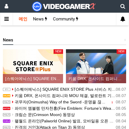
메인
News
Community
News
+
NEW
NEW
[스퀘어에닉스] SQUARE ENIX STORE Plus 서비스 지역 확대, 인기 신상품 라인업 순차적 입고
키움 DRX, 온사이드 컴퍼니와 MOU 체결, 발로란트 기반 콘텐츠 생태계 확장
[스퀘어에닉스] SQUARE ENIX STORE Plus 서비스 지역 확대, 인기 신상품 라인업 순차적 입고
08.07
키움 DRX, 온사이드 컴퍼니와 MOU 체결, 발로란트 기반 콘텐츠 생태계 확장
08.07
귀무자(Onimusha) Way of the Sword -운명을 끊는 자 트레일러
08.07
1
파이어 엠블렘 만자천홍(Fire Emblem: Fortune’s Weave) 스크린샷과 동영상(한국어 자막)
08.05
크림슨 문(Crimson Moon) 동영상
08.05
팰월드 온라인(Palworld Online) 발표, 모바일용 오픈 월드 멀티플레이 생존 크래프트
08.04
진격의 거인3(Attack on Titan 3) 동영상
08.04