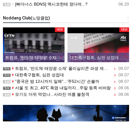
[빠더너스 BDNS] 멕시코한테 졌다며...?
06.20
Noddang Club(노땅클럽)
+
NEW
NEW
트럼프, '반도체·태양광 소재' 폴리실리콘 파생 제품에 15% 관세...한국 기업도 영향
1
대한축구협회, 심판 성접대
3
트럼프, '반도체·태양광 소재' 폴리실리콘 파생 제품에 15% 관세...한국 기업도 영향
08.07
1
대한축구협회, 심판 성접대
08.07
3
"중국은 밤 12시까지 일해"...'주52시간' 손볼까
08.07
1
서울 또 최고, 40℃ 폭염 내일까지...주말 동쪽 비바람
08.06
2
모기도 더위 먹었나...사라진 여름 불청객
08.06
3