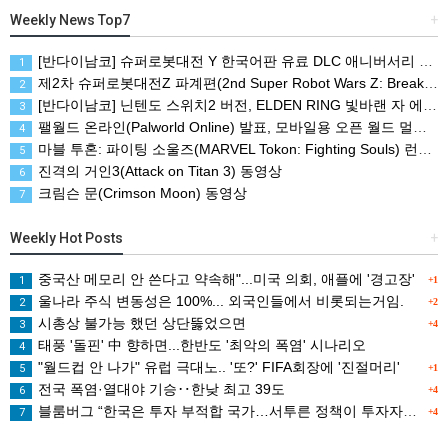
Weekly News Top7
+
[반다이남코] 슈퍼로봇대전 Y 한국어판 유료 DLC 애니버서리 확장팩, 8월 5일 판매 시작
1
제2차 슈퍼로봇대전Z 파계편(2nd Super Robot Wars Z: Break the World Chapter) Remastered 제작 결정
2
[반다이남코] 닌텐도 스위치2 버전, ELDEN RING 빛바랜 자 에디션 패키지 예약 판매, 8월 5일 시작
3
팰월드 온라인(Palworld Online) 발표, 모바일용 오픈 월드 멀티플레이 생존 크래프트
4
마블 투혼: 파이팅 소울즈(MARVEL Tokon: Fighting Souls) 런칭 트레일러
5
진격의 거인3(Attack on Titan 3) 동영상
6
크림슨 문(Crimson Moon) 동영상
7
Weekly Hot Posts
+
중국산 메모리 안 쓴다고 약속해"...미국 의회, 애플에 '경고장'
1
+1
울나라 주식 변동성은 100%... 외국인들에서 비롯되는거임.
2
+2
시총상 불가능 했던 상단뚫었으면
3
+4
태풍 '돌핀' 中 향하면...한반도 '최악의 폭염' 시나리오
4
"월드컵 안 나가" 유럽 극대노.. '또?' FIFA회장에 '진절머리'
5
+1
전국 폭염·열대야 기승‥한낮 최고 39도
6
+4
블룸버그 “한국은 투자 부적합 국가…서투른 정책이 투자자에게 트라우마”
7
+4