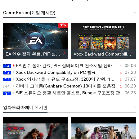
Game Forum(게임 게시판)
+
NEW
EA 인수 절차 완료, PIF·실버레이크 컨소시엄 산하 편입
1
Xbox Backward Compatibility on PC 발표
5
EA 인수 절차 완료, PIF·실버레이크 컨소시엄 산하 편입
08.06
1
Xbox Backward Compatibility on PC 발표
07.23
5
Xbox 역사상 최대 규모 구조조정, 3200명 감원, 4개 스튜디오 분리
07.07
3
간바레 고에몽(Ganbare Goemon) 13타이틀 모음집
06.29
2
SIE 스튜디오 총괄 헤르만 훌스트, Bungie 구조조정 관련 직원 메시지 공개
06.26
영화드라마애니 게시판
+