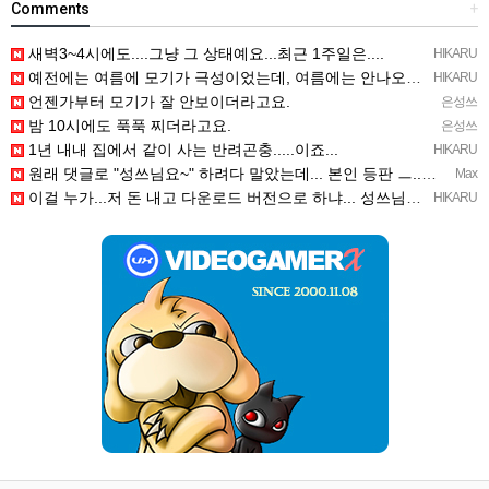
Comments
+
새벽3~4시에도....그냥 그 상태예요...최근 1주일은....
HIKARU
예전에는 여름에 모기가 극성이었는데, 여름에는 안나오는 것 같은.....ㅎ ㅎ)
HIKARU
언젠가부터 모기가 잘 안보이더라고요.
은성쓰
밤 10시에도 푹푹 찌더라고요.
은성쓰
1년 내내 집에서 같이 사는 반려곤충.....이죠...
HIKARU
원래 댓글로 "성쓰님요~" 하려다 말았는데... 본인 등판 ㅡ..ㅡy~
Max
이걸 누가...저 돈 내고 다운로드 버전으로 하냐... 성쓰님이 계셨다!!!...
HIKARU