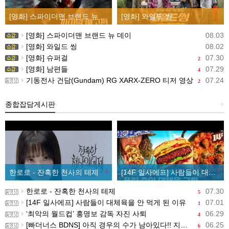
[영화] 스파이더맨 브랜드 뉴 데이
[영화] 와일드 씽
[영화] 스파이더맨 브랜드 뉴 데이
08.03
[영화] 와일드 씽
08.02
[영화] 슈퍼걸
07.30
2
[영화] 남편들
07.29
4
기동전사 건담(Gundam) RG XARX-ZERO 티저 영상
07.24
2
종합잡담게시판
+
한로로 - 잔혹한 천사의 테제
5
[14F 일사에프] 사람들이 대체육을 안 먹게 된 이유
1
한로로 - 잔혹한 천사의 테제
07.30
5
[14F 일사에프] 사람들이 대체육을 안 먹게 된 이유
07.01
1
‘최악의 월드컵’ 홍명보 감독 자진 사퇴
06.29
4
[빠더너스 BDNS] 아직 경우의 수가 남아있다!! 지금부터 시작이야!!
06.25
6