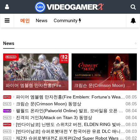
메인
News
Community
News
+
파이어 엠블렘 만자천홍(Fire Emblem: Fortune’s Weave) 스크린샷과 동영상(한국어 자막)
크림슨 문(Crimson Moon) 동영상
파이어 엠블렘 만자천홍(Fire Emblem: Fortune’s Weave) 스크린샷과 동영상(한국어 자막)
08.05
크림슨 문(Crimson Moon) 동영상
08.05
팰월드 온라인(Palworld Online) 발표, 모바일용 오픈 월드 멀티플레이 생존 크래프트
08.04
진격의 거인3(Attack on Titan 3) 동영상
08.04
[반다이남코] 닌텐도 스위치2 버전, ELDEN RING 빛바랜 자 에디션 패키지 예약 판매, 8월 5일 시작
08.03
[반다이남코] 슈퍼로봇대전 Y 한국어판 유료 DLC 애니버서리 확장팩, 8월 5일 판매 시작
08.03
제2차 슈퍼로봇대전Z 파계편(2nd Super Robot Wars Z: Break the World Chapter) Remastered 제작 결정
08.02