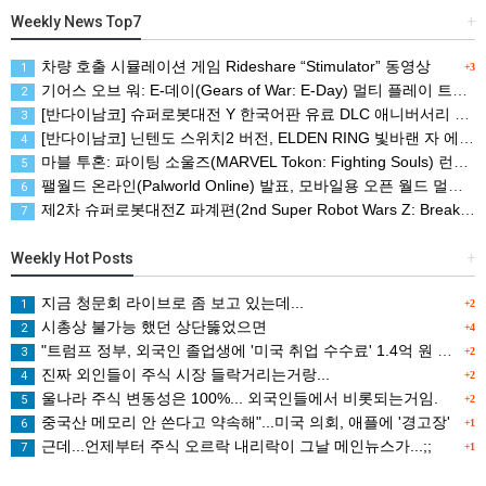
Weekly News Top7
+
차량 호출 시뮬레이션 게임 Rideshare “Stimulator” 동영상
1
+3
기어스 오브 워: E-데이(Gears of War: E-Day) 멀티 플레이 트레일러(XBSX/PC)
2
[반다이남코] 슈퍼로봇대전 Y 한국어판 유료 DLC 애니버서리 확장팩, 8월 5일 판매 시작
3
[반다이남코] 닌텐도 스위치2 버전, ELDEN RING 빛바랜 자 에디션 패키지 예약 판매, 8월 5일 시작
4
마블 투혼: 파이팅 소울즈(MARVEL Tokon: Fighting Souls) 런칭 트레일러
5
팰월드 온라인(Palworld Online) 발표, 모바일용 오픈 월드 멀티플레이 생존 크래프트
6
제2차 슈퍼로봇대전Z 파계편(2nd Super Robot Wars Z: Break the World Chapter) Remastered 제작 결정
7
Weekly Hot Posts
+
지금 청문회 라이브로 좀 보고 있는데...
1
+2
시총상 불가능 했던 상단뚫었으면
2
+4
"트럼프 정부, 외국인 졸업생에 '미국 취업 수수료' 1.4억 원 검토
3
+2
진짜 외인들이 주식 시장 들락거리는거랑...
4
+2
울나라 주식 변동성은 100%... 외국인들에서 비롯되는거임.
5
+2
중국산 메모리 안 쓴다고 약속해"...미국 의회, 애플에 '경고장'
6
+1
근데...언제부터 주식 오르락 내리락이 그날 메인뉴스가...;;
7
+1