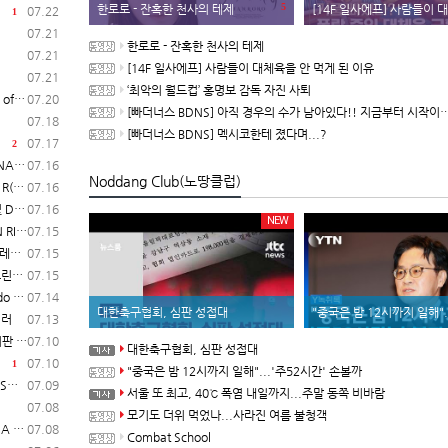
5
한로로 - 잔혹한 천사의 테제
[14F 일사에프] 사람들이 대체육을 안 
07.22
1
07.21
한로로 - 잔혹한 천사의 테제
07.21
[14F 일사에프] 사람들이 대체육을 안 먹게 된 이유
07.21
‘최악의 월드컵’ 홍명보 감독 자진 사퇴
일 시작
07.20
[빠더너스 BDNS] 아직 경우의 수가 남아있다!! 지금부터 시작이야!!
07.18
[빠더너스 BDNS] 멕시코한테 졌다며...?
07.17
2
보 공개
07.16
Noddang Club(노땅클럽)
매 개시
07.16
일 발매
07.16
NEW
험 실시
07.15
일러
07.15
영상
07.15
매 개시
07.14
대한축구협회, 심판 성접대
일러
07.13
 개시
07.10
대한축구협회, 심판 성접대
07.10
1
"중국은 밤 12시까지 일해"...'주52시간' 손볼까
2)
07.09
서울 또 최고, 40℃ 폭염 내일까지...주말 동쪽 비바람
07.08
모기도 더위 먹었나...사라진 여름 불청객
동영상
07.08
Combat School