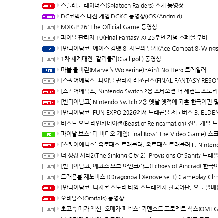
스플래툰 레이더스(Splatoon Raiders) 소개 동영상
DC코믹스 대전 게임 DCKO 동영상(iOS/Android)
MXGP 26: The Official Game 동영상
파이날 판타지 10(Final Fantasy X) 25주년 기념 스페셜 무비
[반다이남코] 에이스 컴뱃 8: 시브의 날개(Ace Combat 8: Wings of Theve) 한국어판, PS5용 패키지 예약 판매, 7월 21
1차 세계대전, 갈리폴리(Gallipoli) 동영상
마블 울버린(Marvel’s Wolverine) -Ain’t No Hero 트레일러
[스퀘어에닉스] 파이날 판타지 레조넌스(FINAL FANTASY RESONANCE) 다운로드 버전 예약 판매 개시, 최신 트레일러 및 정
[스퀘어에닉스] Nintendo Switch 2용 스타오션 더 세컨드 스토리 R(Star Ocean The Second Story R) 발
[반다이남코] Nintendo Switch 2용 옛날 옛적에 괴혼 한국어판 및 DLC Rolling LIVE Highlights 다운로드 전용으로 10월 8
[반다이남코] FUN EXPO 2026에서 드래곤볼 제노버스 3, ELDEN RING 빛바랜 자 에디션, 국내 첫 공개 체
비스트 오브 리인카네이션(Beast of Reincarnation) 전투 개요 트레
파이날 보스: 더 비디오 게임(Final Boss: The Video Game) 스크린샷과 동
[스퀘어에닉스] 옥토패스 트래블러, 옥토패스 트래블러 II, Nintendo Switch 2 다운로드 버전, 10월 1일 발매 결정, 예약 판
더 싱킹 시티2(The Sinking City 2) -Provisions Of Sanity 트레
[반다이남코] 에코스 오브 아인크라드(Echoes of Aincrad) 한국어판 발매
드래곤볼 제노버스3(Dragonball Xenoverse 3) Gameplay Closer Look 트레일러
[반다이남코] 디지몬 스토리 타임 스트레인저 한국어판, 오늘 발매(Switch/Switch
오비탈스(Orbitals) 동영상
초고속 메카 액션, 오메가 페넥스: 커멘스드 프로젝트 식스(OMEGA PHENEX COMMENCED PROJECT SIX) 