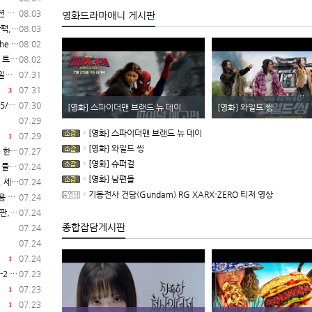
시작
08.03
영화드라마애니 게시판
 시작
08.03
작 결정
08.02
레일러
08.02
C)
07.31
07.31
3
C)
07.30
[영화] 스파이더맨 브랜드 뉴 데이
[영화] 와일드 씽
07.29
[영화] 스파이더맨 브랜드 뉴 데이
07.29
1
[영화] 와일드 씽
일 시작
07.27
[영화] 슈퍼걸
 공개
07.24
[영화] 남편들
 공개
07.24
기동전사 건담(Gundam) RG XARX-ZERO 티저 영상
공개
07.24
 시작
07.24
종합잡담게시판
07.24
07.24
07.24
1
 발매
07.23
07.23
1
07.23
1