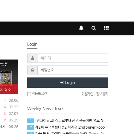
Login
+
Login
5
on PC 발표
자동로그인
회원가입
|
정보찾기
08.06
1
07.23
5
Weekly News Top7
+
07.07
3
06.29
[반다이남코] 슈퍼로봇대전 Y 한국어판 유료 DLC 애니버서리 확장팩, 8월 5일 판매 시작
2
1
 공개
06.26
제2차 슈퍼로봇대전Z 파계편(2nd Super Robot Wars Z: Break the World Chapter) Remastered 제작 결정
2
마블 투혼: 파이팅 소울즈(MARVEL Tokon: Fighting Souls) 런칭 트레일러
3