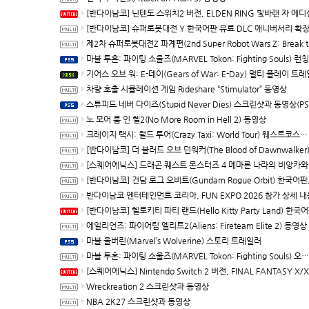
[반다이남코] 닌텐도 스위치2 버전, ELDEN RING 빛바랜 자 에디션 패키지 예약 판매, 8월 5일 
[반다이남코] 슈퍼로봇대전 Y 한국어판 유료 DLC 애니버서리 확장팩, 8월 5일 판매
제2차 슈퍼로봇대전Z 파계편(2nd Super Robot Wars Z: Break the World Chapter) Remastered 제
마블 투혼: 파이팅 소울즈(MARVEL Tokon: Fighting Souls) 런칭 트
기어스 오브 워: E-데이(Gears of War: E-Day) 멀티 플레이 트레일러(XBSX/P
차량 호출 시뮬레이션 게임 Rideshare “Stimulator” 동영상
스튜피드 네버 다이즈(Stupid Never Dies) 스크린샷과 동영상(PS5/P
노 모어 룸 인 헬2(No More Room in Hell 2) 동영상
크레이지 택시: 월드 투어(Crazy Taxi: World Tour) 웨스트코스트 맵 트레일러(한국어 자막)
[반다이남코] 더 블러드 오브 던워커(The Blood of Dawnwalker) 한국어판 패키지 예약 판매, 7월 29
[스퀘어에닉스] 드래곤 퀘스트 몬스터즈 4 메마른 나라의 비앙카와 플로라, 배틀과 배합 등 최신 정보
[반다이남코] 건담 로그 오비트(Gundam Rogue Orbit) 한국어판, 세계관
반다이남코 엔터테인먼트 코리아, FUN EXPO 2026 참가 상세 내용 
[반다이남코] 헬로키티 파티 랜드(Hello Kitty Party Land) 한국어판, 다운로드 버전 예약 판매
에일리언즈: 파이어팀 엘리트2(Aliens: Fireteam Elite 2) 동영상
마블 울버린(Marvel’s Wolverine) 스토리 트레일러
마블 투혼: 파이팅 소울즈(MARVEL Tokon: Fighting Souls) 오프닝 동영상
[스퀘어에닉스] Nintendo Switch 2 버전, FINAL FANTASY X/X-2 HD Remaster, 오늘
Wreckreation 2 스크린샷과 동영상
NBA 2K27 스크린샷과 동영상