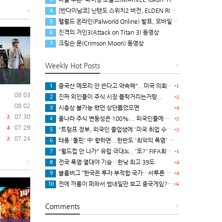
[반다이남코] 닌텐도 스위치2 버전, ELDEN RING 빛바랜 자 에디션 패키지 예약 판매, 8월 5일 시작
+
4
팰월드 온라인(Palworld Online) 발표, 모바일용 오픈 월드 멀티플레이 생존 크래프트
5
진격의 거인3(Attack on Titan 3) 동영상
6
크림슨 문(Crimson Moon) 동영상
7
Weekly Hot Posts
+
중국산 메모리 안 쓴다고 약속해"...미국 의회, 애플에 '경고장'
1
+1
08.03
진짜 외인들이 주식 시장 들락거리는거랑...
2
+2
08.02
시총상 불가능 했던 상단뚫었으면
3
+4
07.30
2
울나라 주식 변동성은 100%... 외국인들에서 비롯되는거임.
4
+2
07.29
4
"트럼프 정부, 외국인 졸업생에 '미국 취업 수수료' 1.4억 원 검토
5
+2
07.24
2
태풍 '돌핀' 中 향하면...한반도 '최악의 폭염' 시나리오
6
"월드컵 안 나가" 유럽 극대노.. '또?' FIFA회장에 '진절머리'
7
+1
+
전국 폭염·열대야 기승‥한낮 최고 39도
8
+4
블룸버그 “한국은 투자 부적합 국가…서투른 정책이 투자자에게 트라우마”
9
+4
전에 까롱이 퍼와서 썸네일만 보고 중국게임?으로 오해했던
10
+6
Comments
+