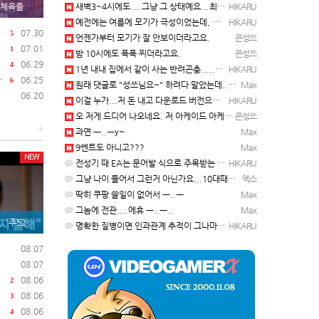
1
먹게 된 이유
새벽3~4시에도....그냥 그 상태예요...최근 1주일은....
HIKARU
예전에는 여름에 모기가 극성이었는데, 여름에는 안나오는 것 같은.....ㅎ ㅎ)
HIKARU
07.30
5
언젠가부터 모기가 잘 안보이더라고요.
은성쓰
07.01
1
밤 10시에도 푹푹 찌더라고요.
은성쓰
06.29
4
1년 내내 집에서 같이 사는 반려곤충.....이죠...
HIKARU
06.25
6
원래 댓글로 "성쓰님요~" 하려다 말았는데... 본인 등판 ㅡ..ㅡy~
Max
06.20
이걸 누가...저 돈 내고 다운로드 버전으로 하냐... 성쓰님이 계셨다!!!...
HIKARU
오 저게 드디어 나오네요. 저 아케이드 아케이브즈 게임 많이 샀는데요 ㅎㅎㅎ
은성쓰
+
과연 ㅡ..ㅡy~
Max
9쎈트도 아니고???
Max
NEW
전성기 때 EA는 문어발 식으로 주목받는 개발 스튜디오 흡수하고, 빙신....만들어서 내다 버리는 걸로 유명…
HIKARU
그냥 나이 들어서 그런거 아닌가요...10대때부터 20대떄까지 관찰한거면 몰라도...
엑스
딱히 쿠팡 쓸일이 없어서 ㅡ..ㅡ
Max
그놈에 전관....에휴 ㅡ..ㅡ..
Max
"중국은 밤 12시까지 일해"...'주52시간' 손볼까
명확한 질병이면 인과관계 추적이 그나마 가능한데... 기억력 감퇴는 상대적인 거고, 개인 편차가 심해서...…
HIKARU
08.07
08.07
08.06
2
08.06
3
08.06
4