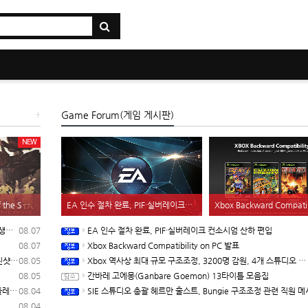
+
Game Forum(게임 게시판)
NEW
1
귀무자(Onimusha) Way of the Sword -운명을 끊는 자 트레일러
EA 인수 절차 완료, PIF·실버레이크 컨소시엄 산하 편입
Xbox Backward Compatibility 
확장
08.07
EA 인수 절차 완료, PIF·실버레이크 컨소시엄 산하 편입
러
08.07
Xbox Backward Compatibility on PC 발표
자막)
08.05
Xbox 역사상 최대 규모 구조조정, 3200명 감원, 4개 스튜디오 분리
08.05
간바레 고에몽(Ganbare Goemon) 13타이틀 모음집
래프트
08.04
SIE 스튜디오 총괄 헤르만 훌스트, Bungie 구조조정 관련 직원 메시지
08.04