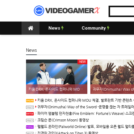
News
Community
News
NEW
키움 DRX, 온사이드 컴퍼니와 MOU 체결, 발로란트 기반 콘텐츠 생태계 확장
키움 DRX, 온사이드 컴퍼니와 MOU 체결, 발로란트 기반 콘텐츠 생태계 
귀무자(Onimusha) Way of the Sword -운명을 끊는 자 트레일
파이어 엠블렘 만자천홍(Fire Emblem: Fortune’s Weave) 스크린샷과 동영상(한국어 
크림슨 문(Crimson Moon) 동영상
팰월드 온라인(Palworld Online) 발표, 모바일용 오픈 월드 멀티플레이 생존 크
진격의 거인3(Attack on Titan 3) 동영상