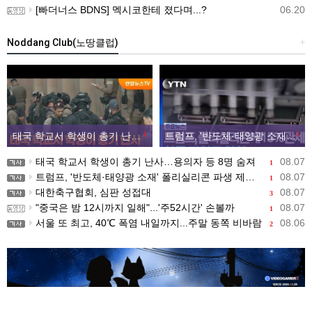
[빠더너스 BDNS] 멕시코한테 졌다며...?
06.20
Noddang Club(노땅클럽)
+
태국 학교서 학생이 총기 난사…용의자 등 8명 숨져
1
트럼프, '반도체·태양광 소재' 폴리실리콘 파생 제품에 15% 관세...한국 기업도 영향
1
태국 학교서 학생이 총기 난사…용의자 등 8명 숨져
08.07
1
트럼프, '반도체·태양광 소재' 폴리실리콘 파생 제품에 15% 관세...한국 기업도 영향
08.07
1
대한축구협회, 심판 성접대
08.07
3
"중국은 밤 12시까지 일해"...'주52시간' 손볼까
08.07
1
서울 또 최고, 40℃ 폭염 내일까지...주말 동쪽 비바람
08.06
2