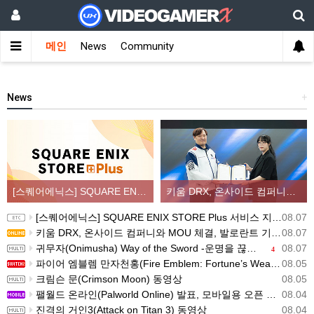
메인
News
Community
News
+
[스퀘어에닉스] SQUARE ENIX STORE Plus 서비스 지역 확대, 인기 신상품 라인업 순차적 입고
키움 DRX, 온사이드 컴퍼니와 MOU 체결, 발로란트 기반 콘텐츠 생태계 확장
[스퀘어에닉스] SQUARE ENIX STORE Plus 서비스 지역 확대, 인기 신상품 라인업 순차적 입고
08.07
키움 DRX, 온사이드 컴퍼니와 MOU 체결, 발로란트 기반 콘텐츠 생태계 확장
08.07
귀무자(Onimusha) Way of the Sword -운명을 끊는 자 트레일러
08.07
4
파이어 엠블렘 만자천홍(Fire Emblem: Fortune’s Weave) 스크린샷과 동영상(한국어 자막)
08.05
크림슨 문(Crimson Moon) 동영상
08.05
팰월드 온라인(Palworld Online) 발표, 모바일용 오픈 월드 멀티플레이 생존 크래프트
08.04
진격의 거인3(Attack on Titan 3) 동영상
08.04