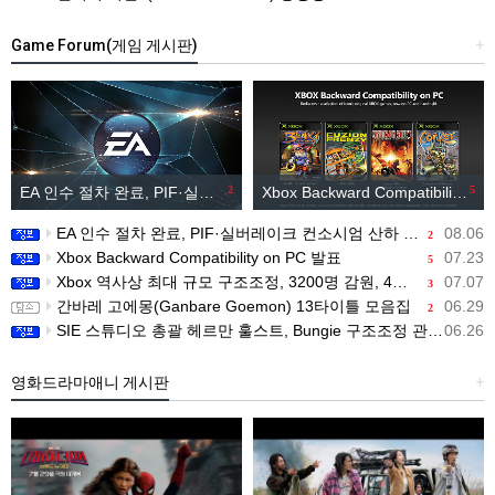
Game Forum(게임 게시판)
+
EA 인수 절차 완료, PIF·실버레이크 컨소시엄 산하 편입
2
Xbox Backward Compatibility on PC 발표
5
EA 인수 절차 완료, PIF·실버레이크 컨소시엄 산하 편입
08.06
2
Xbox Backward Compatibility on PC 발표
07.23
5
Xbox 역사상 최대 규모 구조조정, 3200명 감원, 4개 스튜디오 분리
07.07
3
간바레 고에몽(Ganbare Goemon) 13타이틀 모음집
06.29
2
SIE 스튜디오 총괄 헤르만 훌스트, Bungie 구조조정 관련 직원 메시지 공개
06.26
영화드라마애니 게시판
+