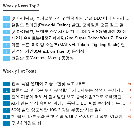
Weekly News Top7
+
[반다이남코] 슈퍼로봇대전 Y 한국어판 유료 DLC 애니버서리 확장팩, 8월 5일 판매 시작
1
팰월드 온라인(Palworld Online) 발표, 모바일용 오픈 월드 멀티플레이 생존 크래프트
2
[반다이남코] 닌텐도 스위치2 버전, ELDEN RING 빛바랜 자 에디션 패키지 예약 판매, 8월 5일 시작
3
제2차 슈퍼로봇대전Z 파계편(2nd Super Robot Wars Z: Break the World Chapter) Remastered 제작 결정
4
마블 투혼: 파이팅 소울즈(MARVEL Tokon: Fighting Souls) 런칭 트레일러
5
진격의 거인3(Attack on Titan 3) 동영상
6
크림슨 문(Crimson Moon) 동영상
7
Weekly Hot Posts
+
전국 폭염·열대야 기승‥한낮 최고 39도
1
+4
블룸버그 “한국은 투자 부적합 국가…서투른 정책이 투자자에게 트라우마”
2
+4
전에 까롱이 퍼와서 썸네일만 보고 중국게임?으로 오해했던
3
+6
AI가 만든 영상 속이면 과징금 폭탄… EU, AI법 투명성 의무 본격 가동
4
+1
50억 벌면 양도세만 10억? 강남 부동산 하는 말이..
5
+1
"트럼프, 나루토와 포켓몬 좀 맘대로 쓰지마" 日 정부, 여러번 '공식 우려' 표명
6
+1
[영화] 와일드 씽
7