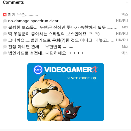
Comments
+
이게 무슨...........
엑스
no-damage speedrun clear.....
HIKARU
불쌍한 보스들.... 우뎅군 잔상만 쫒다가 승천하게 될듯 ㅡ..ㅡy~
Max
딱 우뎅군이 좋아하는 스타일의 보스인데요..ㅋ ㅋ)
HIKARU
그니까요.....법인카드로 우회(?)한 것도 아니고, 대놓고...ㅋ ㅋ)
HIKARU
전쟁 아니면 관세.... 무한반복 ㅡ..ㅡ
Max
법인카드로 성접대...대단하네요 ㅋㅋㅋㅋ
엑스