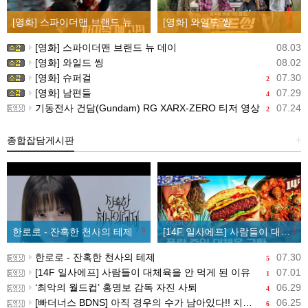
[영화] 스파이더맨 브랜드 뉴 데이
[영화] 와일드 씽
[영화] 스파이더맨 브랜드 뉴 데이
08.03
[영화] 와일드 씽
08.02
[영화] 슈퍼걸
07.30
2
[영화] 남편들
07.29
4
기동전사 건담(Gundam) RG XARX-ZERO 티저 영상
07.24
2
종합잡담게시판
+
한로로 - 잔혹한 천사의 테제
5
[14F 일사에프] 사람들이 대체육을 안 먹게 된 이유
1
한로로 - 잔혹한 천사의 테제
07.30
5
[14F 일사에프] 사람들이 대체육을 안 먹게 된 이유
07.01
1
‘최악의 월드컵’ 홍명보 감독 자진 사퇴
06.29
4
[빠더너스 BDNS] 아직 경우의 수가 남아있다!! 지금부터 시작이야!!
06.25
6