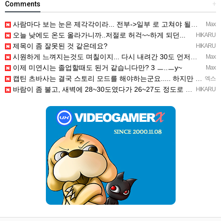
Comments
+
사람마다 보는 눈은 제각각이라... 전부->일부 로 고쳐야 될듯 ㅡ..ㅡy~
Max
오늘 낮에도 온도 올라가니까..저절로 허걱~~하게 되던...
HIKARU
제목이 좀 잘못된 것 같은데요?
HIKARU
시원하게 느껴지는것도 며칠이지... 다시 내려간 30도 언저리 온도에 적응되면 고대로 다시 더움..
Max
이제 미연시는 졸업할때도 된거 같습니다만? 3 ㅡ..ㅡy~
Max
캡틴 츠바사는 결국 스토리 모드를 해야하는군요..... 하지만 영어로 하는건 재미가 떨어져서.......
엑스
바람이 좀 불고, 새벽에 28~30도였다가 26~27도 정도로 내려감...─ ─)a
HIKARU