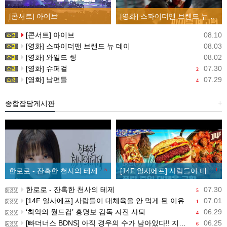
[콘서트] 아이브
[영화] 스파이더맨 브랜드 뉴 데이
[콘서트] 아이브
08.10
[영화] 스파이더맨 브랜드 뉴 데이
08.03
[영화] 와일드 씽
08.02
[영화] 슈퍼걸
07.30
2
[영화] 남편들
07.29
4
종합잡담게시판
+
한로로 - 잔혹한 천사의 테제
5
[14F 일사에프] 사람들이 대체육을 안 먹게 된 이유
1
한로로 - 잔혹한 천사의 테제
07.30
5
[14F 일사에프] 사람들이 대체육을 안 먹게 된 이유
07.01
1
‘최악의 월드컵’ 홍명보 감독 자진 사퇴
06.29
4
[빠더너스 BDNS] 아직 경우의 수가 남아있다!! 지금부터 시작이야!!
06.25
6