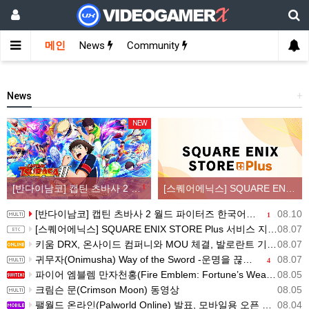
메인
News
Community
News
+
NEW
[반다이남코] 캡틴 츠바사 2 월드 파이터즈 한국어판 패키지 예약 판매, 8월 11일 시작
1
[스퀘어에닉스] SQUARE ENIX STORE Plus 서비스 지역 확대, 인기 신상품 라인업 순차적 입고
[반다이남코] 캡틴 츠바사 2 월드 파이터즈 한국어판 패키지 예약 판매, 8월 11일 시작
08.10
1
[스퀘어에닉스] SQUARE ENIX STORE Plus 서비스 지역 확대, 인기 신상품 라인업 순차적 입고
08.07
키움 DRX, 온사이드 컴퍼니와 MOU 체결, 발로란트 기반 콘텐츠 생태계 확장
08.07
귀무자(Onimusha) Way of the Sword -운명을 끊는 자 트레일러
08.07
4
파이어 엠블렘 만자천홍(Fire Emblem: Fortune’s Weave) 스크린샷과 동영상(한국어 자막)
08.05
크림슨 문(Crimson Moon) 동영상
08.05
팰월드 온라인(Palworld Online) 발표, 모바일용 오픈 월드 멀티플레이 생존 크래프트
08.04