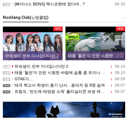
[빠더너스 BDNS] 멕시코한테 졌다며...?
06.20
Noddang Club(노땅클럽)
+
NEW
NEW
하숙생이 전부 미녀입니다만 2
3
태풍 '돌핀'이 만든 시원한 바람에 숨통 좀 트이나 했지만…
3
하숙생이 전부 미녀입니다만 2
08.10
3
태풍 '돌핀'이 만든 시원한 바람에 숨통 좀 트이나 했지만…
08.10
3
GTA6가....
08.09
3
태국 학교서 학생이 총기 난사…용의자 등 8명 숨져
08.07
1
트럼프, '반도체·태양광 소재' 폴리실리콘 파생 제품에 15% 관세...한국 기업도 영향
08.07
1