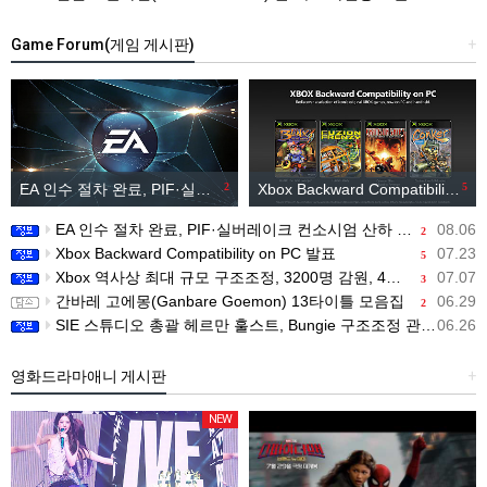
Game Forum(게임 게시판)
+
EA 인수 절차 완료, PIF·실버레이크 컨소시엄 산하 편입
2
Xbox Backward Compatibility on PC 발표
5
EA 인수 절차 완료, PIF·실버레이크 컨소시엄 산하 편입
08.06
2
Xbox Backward Compatibility on PC 발표
07.23
5
Xbox 역사상 최대 규모 구조조정, 3200명 감원, 4개 스튜디오 분리
07.07
3
간바레 고에몽(Ganbare Goemon) 13타이틀 모음집
06.29
2
SIE 스튜디오 총괄 헤르만 훌스트, Bungie 구조조정 관련 직원 메시지 공개
06.26
영화드라마애니 게시판
+
NEW