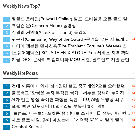
Weekly News Top7
+
팰월드 온라인(Palworld Online) 발표, 모바일용 오픈 월드 멀티플레이 생존 크래프트
1
크림슨 문(Crimson Moon) 동영상
2
진격의 거인3(Attack on Titan 3) 동영상
3
귀무자(Onimusha) Way of the Sword -운명을 끊는 자 트레일러
4
+4
파이어 엠블렘 만자천홍(Fire Emblem: Fortune’s Weave) 스크린샷과 동영상(한국어 자막)
5
[스퀘어에닉스] SQUARE ENIX STORE Plus 서비스 지역 확대, 인기 신상품 라인업 순차적 입고
6
키움 DRX, 온사이드 컴퍼니와 MOU 체결, 발로란트 기반 콘텐츠 생태계 확장
7
Weekly Hot Posts
+
전에 까롱이 퍼와서 썸네일만 보고 중국게임?으로 오해했던
1
+6
블룸버그 “한국은 투자 부적합 국가…서투른 정책이 투자자에게 트라우마”
2
+4
AI가 만든 영상 속이면 과징금 폭탄… EU, AI법 투명성 의무 본격 가동
3
+1
50억 벌면 양도세만 10억? 강남 부동산 하는 말이..
4
+1
"트럼프, 나루토와 포켓몬 좀 맘대로 쓰지마" 日 정부, 여러번 '공식 우려' 표명
5
+1
제로 음료 매일, 많이 마셨는데…“기억력 62% 더 빨리 떨어진다
6
+3
Combat School
7
+4