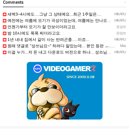
Comments
+
새벽3~4시에도....그냥 그 상태예요...최근 1주일은....
HIKARU
예전에는 여름에 모기가 극성이었는데, 여름에는 안나오는 것 같은.....ㅎ ㅎ)
HIKARU
언젠가부터 모기가 잘 안보이더라고요.
은성쓰
밤 10시에도 푹푹 찌더라고요.
은성쓰
1년 내내 집에서 같이 사는 반려곤충.....이죠...
HIKARU
원래 댓글로 "성쓰님요~" 하려다 말았는데... 본인 등판 ㅡ..ㅡy~
Max
이걸 누가...저 돈 내고 다운로드 버전으로 하냐... 성쓰님이 계셨다!!!...
HIKARU