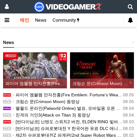
메인
News
Community
News
+
파이어 엠블렘 만자천홍(Fire Emblem: Fortune’s Weave) 스크린샷과 동영상(한국어 자막)
크림슨 문(Crimson Moon) 동영상
파이어 엠블렘 만자천홍(Fire Emblem: Fortune’s Weave) 스크린샷과 동영상(한국어 자막)
08.05
크림슨 문(Crimson Moon) 동영상
08.05
팰월드 온라인(Palworld Online) 발표, 모바일용 오픈 월드 멀티플레이 생존 크래프트
08.04
진격의 거인3(Attack on Titan 3) 동영상
08.04
[반다이남코] 닌텐도 스위치2 버전, ELDEN RING 빛바랜 자 에디션 패키지 예약 판매, 8월 5일 시작
08.03
[반다이남코] 슈퍼로봇대전 Y 한국어판 유료 DLC 애니버서리 확장팩, 8월 5일 판매 시작
08.03
제2차 슈퍼로봇대전Z 파계편(2nd Super Robot Wars Z: Break the World Chapter) Remastered 제작 결정
08.02