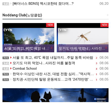
[빠더너스 BDNS] 멕시코한테 졌다며...?
06.20
Noddang Club(노땅클럽)
+
NEW
NEW
서울 또 최고, 40℃ 폭염 내일까지...주말 동쪽 비바람
2
모기도 더위 먹었나...사라진 여름 불청객
3
서울 또 최고, 40℃ 폭염 내일까지...주말 동쪽 비바람
08.06
2
모기도 더위 먹었나...사라진 여름 불청객
08.06
3
Combat School
08.06
4
한덕수·이상민 내란 사건, 대법 전합 심리…"역사적 사법평가"(종합)
08.05
1
정치권·시민단체 탈팡 운동에도…고객 '2470만명' 원상 회복, "고물가에 돌팡"
08.05
1