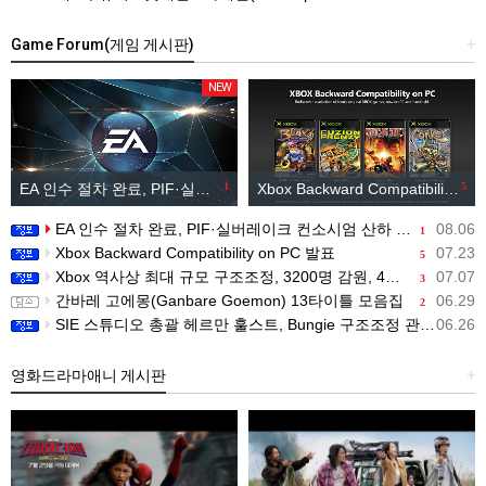
Game Forum(게임 게시판)
+
NEW
EA 인수 절차 완료, PIF·실버레이크 컨소시엄 산하 편입
1
Xbox Backward Compatibility on PC 발표
5
EA 인수 절차 완료, PIF·실버레이크 컨소시엄 산하 편입
08.06
1
Xbox Backward Compatibility on PC 발표
07.23
5
Xbox 역사상 최대 규모 구조조정, 3200명 감원, 4개 스튜디오 분리
07.07
3
간바레 고에몽(Ganbare Goemon) 13타이틀 모음집
06.29
2
SIE 스튜디오 총괄 헤르만 훌스트, Bungie 구조조정 관련 직원 메시지 공개
06.26
영화드라마애니 게시판
+