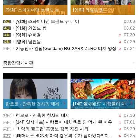
[영화] 스파이더맨 브랜드 뉴 데이
[영화] 와일드 씽
[영화] 스파이더맨 브랜드 뉴 데이
08.03
[영화] 와일드 씽
08.02
[영화] 슈퍼걸
07.30
2
[영화] 남편들
07.29
4
기동전사 건담(Gundam) RG XARX-ZERO 티저 영상
07.24
2
종합잡담게시판
+
한로로 - 잔혹한 천사의 테제
5
[14F 일사에프] 사람들이 대체육을 안 먹게 된 이유
1
한로로 - 잔혹한 천사의 테제
07.30
5
[14F 일사에프] 사람들이 대체육을 안 먹게 된 이유
07.01
1
‘최악의 월드컵’ 홍명보 감독 자진 사퇴
06.29
4
[빠더너스 BDNS] 아직 경우의 수가 남아있다!! 지금부터 시작이야!!
06.25
6