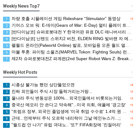
Weekly News Top7
+
차량 호출 시뮬레이션 게임 Rideshare “Stimulator” 동영상
1
+3
기어스 오브 워: E-데이(Gears of War: E-Day) 멀티 플레이 트레일러(XBSX/PC)
2
[반다이남코] 슈퍼로봇대전 Y 한국어판 유료 DLC 애니버서리 확장팩, 8월 5일 판매 시작
3
[반다이남코] 닌텐도 스위치2 버전, ELDEN RING 빛바랜 자 에디션 패키지 예약 판매, 8월 5일 시작
4
팰월드 온라인(Palworld Online) 발표, 모바일용 오픈 월드 멀티플레이 생존 크래프트
5
마블 투혼: 파이팅 소울즈(MARVEL Tokon: Fighting Souls) 런칭 트레일러
6
제2차 슈퍼로봇대전Z 파계편(2nd Super Robot Wars Z: Break the World Chapter) Remastered 제작 결정
7
Weekly Hot Posts
+
시총상 불가능 했던 상단뚫었으면
1
+4
진짜 외인들이 주식 시장 들락거리는거랑...
2
+2
울나라 주식 변동성은 100%... 외국인들에서 비롯되는거임.
3
+2
중국산 메모리 안 쓴다고 약속해"...미국 의회, 애플에 '경고장'
4
+1
"트럼프 정부, 외국인 졸업생에 '미국 취업 수수료' 1.4억 원 검토
5
+2
근데...언제부터 주식 오르락 내리락이 그날 메인뉴스가...;;
6
+1
"월드컵 안 나가" 유럽 극대노.. '또?' FIFA회장에 '진절머리'
7
+1