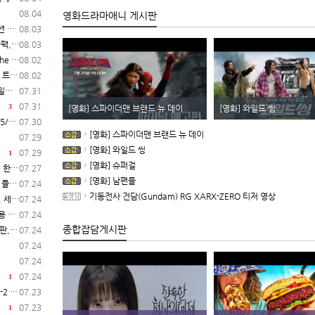
08.04
영화드라마애니 게시판
시작
08.03
 시작
08.03
작 결정
08.02
레일러
08.02
C)
07.31
07.31
3
[영화] 스파이더맨 브랜드 뉴 데이
[영화] 와일드 씽
C)
07.30
[영화] 스파이더맨 브랜드 뉴 데이
07.29
[영화] 와일드 씽
07.29
1
[영화] 슈퍼걸
일 시작
07.27
[영화] 남편들
 공개
07.24
기동전사 건담(Gundam) RG XARX-ZERO 티저 영상
 공개
07.24
공개
07.24
종합잡담게시판
 시작
07.24
07.24
07.24
07.24
1
 발매
07.23
07.23
1