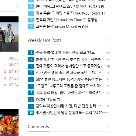
[반다이남코] 닌텐도 스위치2 버전, ELDEN RING 빛바랜 자 에디션 패키지 예약 판매, 8월 5일 시작
+
4
마블 투혼: 파이팅 소울즈(MARVEL Tokon: Fighting Souls) 런칭 트레일러
5
진격의 거인3(Attack on Titan 3) 동영상
6
크림슨 문(Crimson Moon) 동영상
7
Weekly Hot Posts
+
전국 폭염·열대야 기승‥한낮 최고 39도
1
+4
08.03
블룸버그 “한국은 투자 부적합 국가…서투른 정책이 투자자에게 트라우마”
2
+4
08.02
전에 까롱이 퍼와서 썸네일만 보고 중국게임?으로 오해했던
3
+6
07.30
2
AI가 만든 영상 속이면 과징금 폭탄… EU, AI법 투명성 의무 본격 가동
4
+1
07.29
4
50억 벌면 양도세만 10억? 강남 부동산 하는 말이..
5
+1
07.24
2
"트럼프, 나루토와 포켓몬 좀 맘대로 쓰지마" 日 정부, 여러번 '공식 우려' 표명
6
+1
제로 음료 매일, 많이 마셨는데…“기억력 62% 더 빨리 떨어진다
7
+3
+
[영화] 와일드 씽
8
한덕수·이상민 내란 사건, 대법 전합 심리…"역사적 사법평가"(종합)
9
+1
정치권·시민단체 탈팡 운동에도…고객 '2470만명' 원상 회복, "고물가에 돌팡"
10
+1
Comments
+