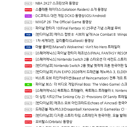
NBA 2K27 스크린샷과 동영상
스플래툰 레이더스(Splatoon Raiders) 소개 동영상
DC코믹스 대전 게임 DCKO 동영상(iOS/Android)
MXGP 26: The Official Game 동영상
파이날 판타지 10(Final Fantasy X) 25주년 기념 스페셜 무비
[반다이남코] 에이스 컴뱃 8: 시브의 날개(Ace Combat 8: Wings of Theve) 한국어판, PS5용 패키지 예약 판매, 7월 21
1차 세계대전, 갈리폴리(Gallipoli) 동영상
마블 울버린(Marvel’s Wolverine) -Ain’t No Hero 트레일러
[스퀘어에닉스] 파이날 판타지 레조넌스(FINAL FANTASY RESONANCE) 다운로드 버전 예약 판매 개시, 최신 트레일러 및 정
[스퀘어에닉스] Nintendo Switch 2용 스타오션 더 세컨드 스토리 R(Star Ocean The Second Story R) 발
[반다이남코] Nintendo Switch 2용 옛날 옛적에 괴혼 한국어판 및 DLC Rolling LIVE Highlights 다운로드 전용으로 10월 8
[반다이남코] FUN EXPO 2026에서 드래곤볼 제노버스 3, ELDEN RING 빛바랜 자 에디션, 국내 첫 공개 체
비스트 오브 리인카네이션(Beast of Reincarnation) 전투 개요 트레
파이날 보스: 더 비디오 게임(Final Boss: The Video Game) 스크린샷과 동
[스퀘어에닉스] 옥토패스 트래블러, 옥토패스 트래블러 II, Nintendo Switch 2 다운로드 버전, 10월 1일 발매 결정, 예약 판
더 싱킹 시티2(The Sinking City 2) -Provisions Of Sanity 트레
[반다이남코] 에코스 오브 아인크라드(Echoes of Aincrad) 한국어판 발매
드래곤볼 제노버스3(Dragonball Xenoverse 3) Gameplay Closer Look 트레일러
[반다이남코] 디지몬 스토리 타임 스트레인저 한국어판, 오늘 발매(Switch/Switch
오비탈스(Orbitals) 동영상