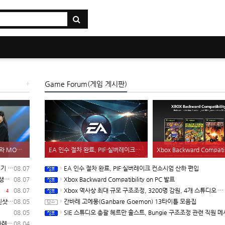
+
Game Forum(게임 게시판)
2
키움 DRX, 온사이드 컴퍼니와 MOU 체결, 발로란트 기반 콘텐츠 생태계 확장
EA 인수 절차 완료, PIF·실버레이크 컨소시엄 산하 편입
Xbox Backward Compatibility 
 입고
08.07
EA 인수 절차 완료, PIF·실버레이크 컨소시엄 산하 편입
확장
08.07
Xbox Backward Compatibility on PC 발표
러
08.07
Xbox 역사상 최대 규모 구조조정, 3200명 감원, 4개 스튜디오 분리
4
자막)
08.05
간바레 고에몽(Ganbare Goemon) 13타이틀 모음집
08.05
SIE 스튜디오 총괄 헤르만 훌스트, Bungie 구조조정 관련 직원 메시지
래프트
08.04