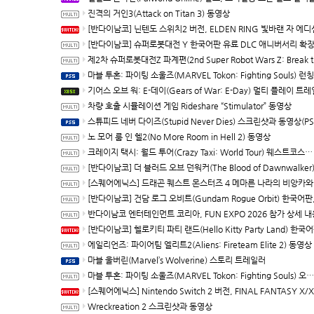
진격의 거인3(Attack on Titan 3) 동영상
[반다이남코] 닌텐도 스위치2 버전, ELDEN RING 빛바랜 자 에디션 패키지 예약 판매, 8월 5일 
[반다이남코] 슈퍼로봇대전 Y 한국어판 유료 DLC 애니버서리 확장팩, 8월 5일 판매
제2차 슈퍼로봇대전Z 파계편(2nd Super Robot Wars Z: Break the World Chapter) Remastered 제
마블 투혼: 파이팅 소울즈(MARVEL Tokon: Fighting Souls) 런칭 트
기어스 오브 워: E-데이(Gears of War: E-Day) 멀티 플레이 트레일러(XBSX/P
차량 호출 시뮬레이션 게임 Rideshare “Stimulator” 동영상
스튜피드 네버 다이즈(Stupid Never Dies) 스크린샷과 동영상(PS5/P
노 모어 룸 인 헬2(No More Room in Hell 2) 동영상
크레이지 택시: 월드 투어(Crazy Taxi: World Tour) 웨스트코스트 맵 트레일러(한국어 자막)
[반다이남코] 더 블러드 오브 던워커(The Blood of Dawnwalker) 한국어판 패키지 예약 판매, 7월 29
[스퀘어에닉스] 드래곤 퀘스트 몬스터즈 4 메마른 나라의 비앙카와 플로라, 배틀과 배합 등 최신 정보
[반다이남코] 건담 로그 오비트(Gundam Rogue Orbit) 한국어판, 세계관
반다이남코 엔터테인먼트 코리아, FUN EXPO 2026 참가 상세 내용 
[반다이남코] 헬로키티 파티 랜드(Hello Kitty Party Land) 한국어판, 다운로드 버전 예약 판매
에일리언즈: 파이어팀 엘리트2(Aliens: Fireteam Elite 2) 동영상
마블 울버린(Marvel’s Wolverine) 스토리 트레일러
마블 투혼: 파이팅 소울즈(MARVEL Tokon: Fighting Souls) 오프닝 동영상
[스퀘어에닉스] Nintendo Switch 2 버전, FINAL FANTASY X/X-2 HD Remaster, 오늘
Wreckreation 2 스크린샷과 동영상