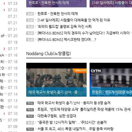
5
한로로 - 잔혹한 천사의 테제
[14F 일사에프] 사람들이 대체육을 안 
07.23
1
07.22
1
한로로 - 잔혹한 천사의 테제
07.21
[14F 일사에프] 사람들이 대체육을 안 먹게 된 이유
07.21
‘최악의 월드컵’ 홍명보 감독 자진 사퇴
07.21
[빠더너스 BDNS] 아직 경우의 수가 남아있다!! 지금부터 시작이야!!
일 시작
07.20
[빠더너스 BDNS] 멕시코한테 졌다며...?
07.18
07.17
2
Noddang Club(노땅클럽)
보 공개
07.16
매 개시
07.16
일 발매
07.16
험 실시
07.15
일러
07.15
영상
07.15
1
태국 학교서 학생이 총기 난사…용의자 등 8명 숨져
트럼프, '반도체·태양광 소재' 폴리실리콘 파생 제품에 15% 관세..
매 개시
07.14
일러
07.13
태국 학교서 학생이 총기 난사…용의자 등 8명 숨져
 개시
07.10
트럼프, '반도체·태양광 소재' 폴리실리콘 파생 제품에 15% 관세...한국 기업도 영향
07.10
1
대한축구협회, 심판 성접대
2)
07.09
"중국은 밤 12시까지 일해"...'주52시간' 손볼까
07.08
서울 또 최고, 40℃ 폭염 내일까지...주말 동쪽 비바람