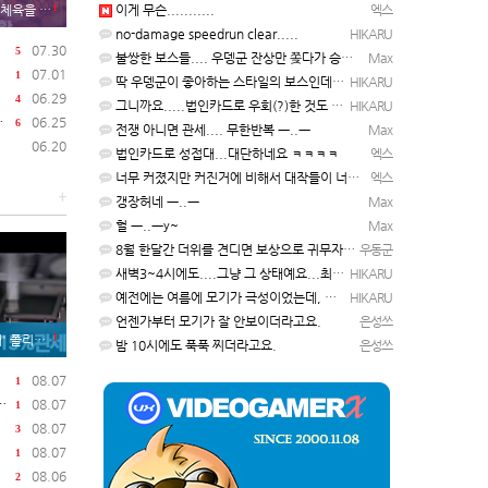
1
먹게 된 이유
이게 무슨...........
엑스
no-damage speedrun clear.....
HIKARU
07.30
5
불쌍한 보스들.... 우뎅군 잔상만 쫒다가 승천하게 될듯 ㅡ..ㅡy~
Max
07.01
1
딱 우뎅군이 좋아하는 스타일의 보스인데요..ㅋ ㅋ)
HIKARU
06.29
4
그니까요.....법인카드로 우회(?)한 것도 아니고, 대놓고...ㅋ ㅋ)
HIKARU
06.25
6
전쟁 아니면 관세.... 무한반복 ㅡ..ㅡ
Max
06.20
법인카드로 성접대...대단하네요 ㅋㅋㅋㅋ
엑스
너무 커졌지만 커진거에 비해서 대작들이 너무 줄었죠.........
엑스
+
갱장허네 ㅡ..ㅡ
Max
헐 ㅡ..ㅡy~
Max
8월 한달간 더위를 견디면 보상으로 귀무자가 나와요!
우동군
새벽3~4시에도....그냥 그 상태예요...최근 1주일은....
HIKARU
예전에는 여름에 모기가 극성이었는데, 여름에는 안나오는 것 같은.....ㅎ ㅎ)
HIKARU
언젠가부터 모기가 잘 안보이더라고요.
은성쓰
1
.한국 기업도 영향
밤 10시에도 푹푹 찌더라고요.
은성쓰
08.07
1
08.07
1
08.07
3
08.07
1
08.06
2