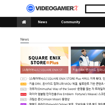
News
Community
News
[스퀘어에닉스] SQUARE ENIX STORE Plus 서비스 지역 확대, 인기 신상품 라인업 순차적 입고
[스퀘어에닉스] SQUARE ENIX STORE Plus 서비스 지역 확대, 인기 신상품 라인업 순차적
키움 DRX, 온사이드 컴퍼니와 MOU 체결, 발로란트 기반 콘텐츠 생태계 
귀무자(Onimusha) Way of the Sword -운명을 끊는 자 트레일
파이어 엠블렘 만자천홍(Fire Emblem: Fortune’s Weave) 스크린샷과 동영상(한국어 
크림슨 문(Crimson Moon) 동영상
팰월드 온라인(Palworld Online) 발표, 모바일용 오픈 월드 멀티플레이 생존 크