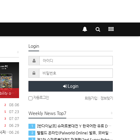
Login
+
Login
5
on PC 발표
자동로그인
회원가입
|
정보찾기
08.06
2
07.23
5
Weekly News Top7
+
07.07
3
06.29
[반다이남코] 슈퍼로봇대전 Y 한국어판 유료 DLC 애니버서리 확장팩, 8월 5일 판매 시작
2
1
 공개
06.26
팰월드 온라인(Palworld Online) 발표, 모바일용 오픈 월드 멀티플레이 생존 크래프트
2
제2차 슈퍼로봇대전Z 파계편(2nd Super Robot Wars Z: Break the World Chapter) Remastered 제작 결정
3