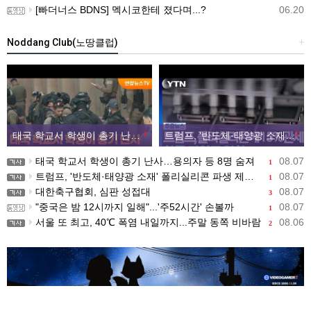
[빠더너스 BDNS] 멕시코한테 졌다며...?
06.20
Noddang Club(노땅클럽)
+
태국 학교서 학생이 총기 난사…용의자 등 8명 숨져
1
트럼프, '반도체·태양광 소재' 폴리실리콘 파생 제품에 15% 관세...한국 기업도 영향
1
태국 학교서 학생이 총기 난사…용의자 등 8명 숨져
08.07
1
트럼프, '반도체·태양광 소재' 폴리실리콘 파생 제품에 15% 관세...한국 기업도 영향
08.07
1
대한축구협회, 심판 성접대
08.07
3
"중국은 밤 12시까지 일해"...'주52시간' 손볼까
08.07
1
서울 또 최고, 40℃ 폭염 내일까지...주말 동쪽 비바람
08.06
2