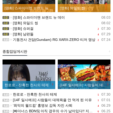
[영화] 스파이더맨 브랜드 뉴 데이
[영화] 와일드 씽
[영화] 스파이더맨 브랜드 뉴 데이
08.03
[영화] 와일드 씽
08.02
[영화] 슈퍼걸
07.30
2
[영화] 남편들
07.29
4
기동전사 건담(Gundam) RG XARX-ZERO 티저 영상
07.24
2
종합잡담게시판
+
한로로 - 잔혹한 천사의 테제
5
[14F 일사에프] 사람들이 대체육을 안 먹게 된 이유
1
한로로 - 잔혹한 천사의 테제
07.30
5
[14F 일사에프] 사람들이 대체육을 안 먹게 된 이유
07.01
1
‘최악의 월드컵’ 홍명보 감독 자진 사퇴
06.29
4
[빠더너스 BDNS] 아직 경우의 수가 남아있다!! 지금부터 시작이야!!
06.25
6