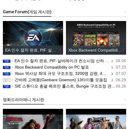
Game Forum(게임 게시판)
+
EA 인수 절차 완료, PIF·실버레이크 컨소시엄 산하 편입
2
Xbox Backward Compatibility on PC 발표
5
EA 인수 절차 완료, PIF·실버레이크 컨소시엄 산하 편입
08.06
2
Xbox Backward Compatibility on PC 발표
07.23
5
Xbox 역사상 최대 규모 구조조정, 3200명 감원, 4개 스튜디오 분리
07.07
3
간바레 고에몽(Ganbare Goemon) 13타이틀 모음집
06.29
2
SIE 스튜디오 총괄 헤르만 훌스트, Bungie 구조조정 관련 직원 메시지 공개
06.26
영화드라마애니 게시판
+