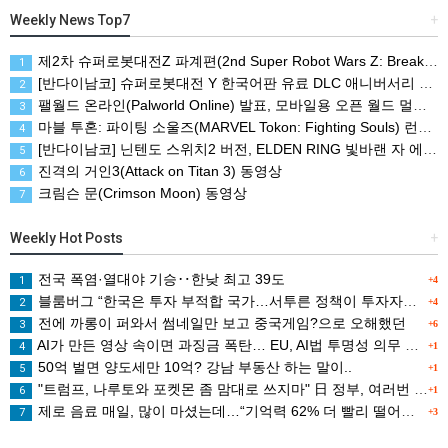
Weekly News Top7
+
제2차 슈퍼로봇대전Z 파계편(2nd Super Robot Wars Z: Break the World Chapter) Remastered 제작 결정
1
[반다이남코] 슈퍼로봇대전 Y 한국어판 유료 DLC 애니버서리 확장팩, 8월 5일 판매 시작
2
팰월드 온라인(Palworld Online) 발표, 모바일용 오픈 월드 멀티플레이 생존 크래프트
3
마블 투혼: 파이팅 소울즈(MARVEL Tokon: Fighting Souls) 런칭 트레일러
4
[반다이남코] 닌텐도 스위치2 버전, ELDEN RING 빛바랜 자 에디션 패키지 예약 판매, 8월 5일 시작
5
진격의 거인3(Attack on Titan 3) 동영상
6
크림슨 문(Crimson Moon) 동영상
7
Weekly Hot Posts
+
전국 폭염·열대야 기승‥한낮 최고 39도
1
+4
블룸버그 “한국은 투자 부적합 국가…서투른 정책이 투자자에게 트라우마”
2
+4
전에 까롱이 퍼와서 썸네일만 보고 중국게임?으로 오해했던
3
+6
AI가 만든 영상 속이면 과징금 폭탄… EU, AI법 투명성 의무 본격 가동
4
+1
50억 벌면 양도세만 10억? 강남 부동산 하는 말이..
5
+1
"트럼프, 나루토와 포켓몬 좀 맘대로 쓰지마" 日 정부, 여러번 '공식 우려' 표명
6
+1
제로 음료 매일, 많이 마셨는데…“기억력 62% 더 빨리 떨어진다
7
+3