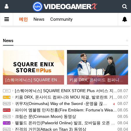
메인
News
Community
News
+
[스퀘어에닉스] SQUARE ENIX STORE Plus 서비스 지역 확대, 인기 신상품 라인업 순차적 입고
키움 DRX, 온사이드 컴퍼니와 MOU 체결, 발로란트 기반 콘텐츠 생태계 확장
[스퀘어에닉스] SQUARE ENIX STORE Plus 서비스 지역 확대, 인기 신상품 라인업 순차적 입고
08.07
키움 DRX, 온사이드 컴퍼니와 MOU 체결, 발로란트 기반 콘텐츠 생태계 확장
08.07
귀무자(Onimusha) Way of the Sword -운명을 끊는 자 트레일러
08.07
4
파이어 엠블렘 만자천홍(Fire Emblem: Fortune’s Weave) 스크린샷과 동영상(한국어 자막)
08.05
크림슨 문(Crimson Moon) 동영상
08.05
팰월드 온라인(Palworld Online) 발표, 모바일용 오픈 월드 멀티플레이 생존 크래프트
08.04
진격의 거인3(Attack on Titan 3) 동영상
08.04