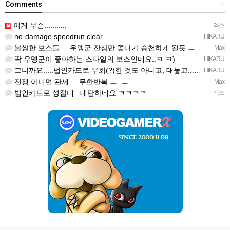
Comments
+
이게 무슨...........
엑스
no-damage speedrun clear.....
HIKARU
불쌍한 보스들.... 우뎅군 잔상만 쫒다가 승천하게 될듯 ㅡ..ㅡy~
Max
딱 우뎅군이 좋아하는 스타일의 보스인데요..ㅋ ㅋ)
HIKARU
그니까요.....법인카드로 우회(?)한 것도 아니고, 대놓고...ㅋ ㅋ)
HIKARU
전쟁 아니면 관세.... 무한반복 ㅡ..ㅡ
Max
법인카드로 성접대...대단하네요 ㅋㅋㅋㅋ
엑스