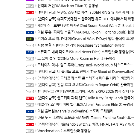
진격의 거인3(Attack on Titan 3) 동영상
[반다이남코] 닌텐도 스위치2 버전, ELDEN RING 빛바랜 자 에디션 패키지 예약 판매, 8월 5일 
[반다이남코] 슈퍼로봇대전 Y 한국어판 유료 DLC 애니버서리 확장팩, 8월 5일 판매
제2차 슈퍼로봇대전Z 파계편(2nd Super Robot Wars Z: Break the World Chapter) Remastered 제
마블 투혼: 파이팅 소울즈(MARVEL Tokon: Fighting Souls) 런칭 트
기어스 오브 워: E-데이(Gears of War: E-Day) 멀티 플레이 트레일러(XBSX/P
차량 호출 시뮬레이션 게임 Rideshare “Stimulator” 동영상
스튜피드 네버 다이즈(Stupid Never Dies) 스크린샷과 동영상(PS5/P
노 모어 룸 인 헬2(No More Room in Hell 2) 동영상
크레이지 택시: 월드 투어(Crazy Taxi: World Tour) 웨스트코스트 맵 트레일러(한국어 자막)
[반다이남코] 더 블러드 오브 던워커(The Blood of Dawnwalker) 한국어판 패키지 예약 판매, 7월 29
[스퀘어에닉스] 드래곤 퀘스트 몬스터즈 4 메마른 나라의 비앙카와 플로라, 배틀과 배합 등 최신 정보
[반다이남코] 건담 로그 오비트(Gundam Rogue Orbit) 한국어판, 세계관
반다이남코 엔터테인먼트 코리아, FUN EXPO 2026 참가 상세 내용 
[반다이남코] 헬로키티 파티 랜드(Hello Kitty Party Land) 한국어판, 다운로드 버전 예약 판매
에일리언즈: 파이어팀 엘리트2(Aliens: Fireteam Elite 2) 동영상
마블 울버린(Marvel’s Wolverine) 스토리 트레일러
마블 투혼: 파이팅 소울즈(MARVEL Tokon: Fighting Souls) 오프닝 동영상
[스퀘어에닉스] Nintendo Switch 2 버전, FINAL FANTASY X/X-2 HD Remaster, 오늘
Wreckreation 2 스크린샷과 동영상