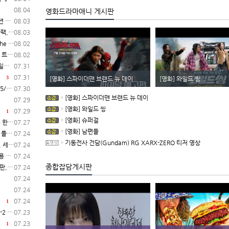
08.04
영화드라마애니 게시판
시작
08.03
 시작
08.03
작 결정
08.02
레일러
08.02
C)
07.31
07.31
3
[영화] 스파이더맨 브랜드 뉴 데이
[영화] 와일드 씽
C)
07.30
[영화] 스파이더맨 브랜드 뉴 데이
07.29
[영화] 와일드 씽
07.29
1
[영화] 슈퍼걸
일 시작
07.27
[영화] 남편들
 공개
07.24
기동전사 건담(Gundam) RG XARX-ZERO 티저 영상
 공개
07.24
공개
07.24
종합잡담게시판
 시작
07.24
07.24
07.24
07.24
1
 발매
07.23
07.23
1