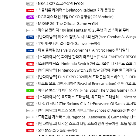
NBA 2K27 스크린샷과 동영상
스플래툰 레이더스(Splatoon Raiders) 소개 동영상
DC코믹스 대전 게임 DCKO 동영상(iOS/Android)
MXGP 26: The Official Game 동영상
파이날 판타지 10(Final Fantasy X) 25주년 기념 스페셜 무비
[반다이남코] 에이스 컴뱃 8: 시브의 날개(Ace Combat 8: Wings of Theve) 한국어판, PS5용 패키지 예약 판매, 7월 21
1차 세계대전, 갈리폴리(Gallipoli) 동영상
마블 울버린(Marvel’s Wolverine) -Ain’t No Hero 트레일러
[스퀘어에닉스] 파이날 판타지 레조넌스(FINAL FANTASY RESONANCE) 다운로드 버전 예약 판매 개시, 최신 트레일러 및 정
[스퀘어에닉스] Nintendo Switch 2용 스타오션 더 세컨드 스토리 R(Star Ocean The Second Story R) 발
[반다이남코] Nintendo Switch 2용 옛날 옛적에 괴혼 한국어판 및 DLC Rolling LIVE Highlights 다운로드 전용으로 10월 8
[반다이남코] FUN EXPO 2026에서 드래곤볼 제노버스 3, ELDEN RING 빛바랜 자 에디션, 국내 첫 공개 체
비스트 오브 리인카네이션(Beast of Reincarnation) 전투 개요 트레
파이날 보스: 더 비디오 게임(Final Boss: The Video Game) 스크린샷과 동
[스퀘어에닉스] 옥토패스 트래블러, 옥토패스 트래블러 II, Nintendo Switch 2 다운로드 버전, 10월 1일 발매 결정, 예약 판
더 싱킹 시티2(The Sinking City 2) -Provisions Of Sanity 트레
[반다이남코] 에코스 오브 아인크라드(Echoes of Aincrad) 한국어판 발매
드래곤볼 제노버스3(Dragonball Xenoverse 3) Gameplay Closer Look 트레일러
[반다이남코] 디지몬 스토리 타임 스트레인저 한국어판, 오늘 발매(Switch/Switch
오비탈스(Orbitals) 동영상