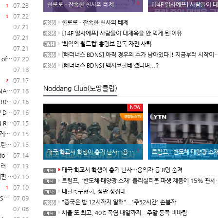
5
한로로 - 잔혹한 천사의 테제
[14F 일사에프] 사람들이 대체육을 안 
07.23
1
07.22
1
한로로 - 잔혹한 천사의 테제
07.21
[14F 일사에프] 사람들이 대체육을 안 먹게 된 이유
07.21
‘최악의 월드컵’ 홍명보 감독 자진 사퇴
07.21
[빠더너스 BDNS] 아직 경우의 수가 남아있다!! 지금부터 시작이야!!
일 시작
07.20
[빠더너스 BDNS] 멕시코한테 졌다며...?
07.18
07.17
2
Noddang Club(노땅클럽)
보 공개
07.16
매 개시
07.16
NEW
일 발매
07.16
험 실시
07.15
일러
07.15
영상
07.15
1
태국 학교서 학생이 총기 난사…용의자 등 8명 숨져
트럼프, '반도체·태양광 소재' 폴리실리콘 파생 제품에 15% 관세..
매 개시
07.14
일러
07.13
태국 학교서 학생이 총기 난사…용의자 등 8명 숨져
 개시
07.10
트럼프, '반도체·태양광 소재' 폴리실리콘 파생 제품에 15% 관세...한국 기업도 영향
07.10
1
대한축구협회, 심판 성접대
2)
07.09
"중국은 밤 12시까지 일해"...'주52시간' 손볼까
07.08
서울 또 최고, 40℃ 폭염 내일까지...주말 동쪽 비바람