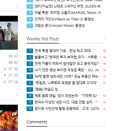
[반다이남코] 닌텐도 스위치2 버전, ELDEN RING 빛바랜 자 에디션 패키지 예약 판매, 8월 5일 시작
+
4
마블 투혼: 파이팅 소울즈(MARVEL Tokon: Fighting Souls) 런칭 트레일러
5
진격의 거인3(Attack on Titan 3) 동영상
6
크림슨 문(Crimson Moon) 동영상
7
Weekly Hot Posts
+
전국 폭염·열대야 기승‥한낮 최고 39도
1
+4
08.03
블룸버그 “한국은 투자 부적합 국가…서투른 정책이 투자자에게 트라우마”
2
+4
08.02
전에 까롱이 퍼와서 썸네일만 보고 중국게임?으로 오해했던
3
+6
07.30
2
AI가 만든 영상 속이면 과징금 폭탄… EU, AI법 투명성 의무 본격 가동
4
+1
07.29
4
50억 벌면 양도세만 10억? 강남 부동산 하는 말이..
5
+1
07.24
2
"트럼프, 나루토와 포켓몬 좀 맘대로 쓰지마" 日 정부, 여러번 '공식 우려' 표명
6
+1
[영화] 와일드 씽
7
+
제로 음료 매일, 많이 마셨는데…“기억력 62% 더 빨리 떨어진다
8
+3
한덕수·이상민 내란 사건, 대법 전합 심리…"역사적 사법평가"(종합)
9
+1
정치권·시민단체 탈팡 운동에도…고객 '2470만명' 원상 회복, "고물가에 돌팡"
10
+1
Comments
+