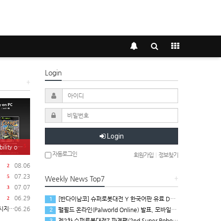
Login
+
Login
5
on PC 발표
자동로그인
회원가입
|
정보찾기
08.06
2
07.23
5
Weekly News Top7
+
07.07
3
06.29
[반다이남코] 슈퍼로봇대전 Y 한국어판 유료 DLC 애니버서리 확장팩, 8월 5일 판매 시작
2
1
 공개
06.26
팰월드 온라인(Palworld Online) 발표, 모바일용 오픈 월드 멀티플레이 생존 크래프트
2
제2차 슈퍼로봇대전Z 파계편(2nd Super Robot Wars Z: Break the World Chapter) Remastered 제작 결정
3