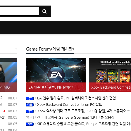
+
Game Forum(게임 게시판)
2
키움 DRX, 온사이드 컴퍼니와 MOU 체결, 발로란트 기반 콘텐츠 생태계 확장
EA 인수 절차 완료, PIF·실버레이크 컨소시엄 산하 편입
Xbox Backward Compatibility 
 입고
08.07
EA 인수 절차 완료, PIF·실버레이크 컨소시엄 산하 편입
확장
08.07
Xbox Backward Compatibility on PC 발표
러
08.07
Xbox 역사상 최대 규모 구조조정, 3200명 감원, 4개 스튜디오 분리
4
자막)
08.05
간바레 고에몽(Ganbare Goemon) 13타이틀 모음집
08.05
SIE 스튜디오 총괄 헤르만 훌스트, Bungie 구조조정 관련 직원 메시지
래프트
08.04