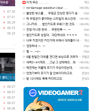
1
먹게 된 이유
이게 무슨...........
엑스
no-damage speedrun clear.....
HIKARU
07.30
5
불쌍한 보스들.... 우뎅군 잔상만 쫒다가 승천하게 될듯 ㅡ..ㅡy~
Max
07.01
1
딱 우뎅군이 좋아하는 스타일의 보스인데요..ㅋ ㅋ)
HIKARU
06.29
4
그니까요.....법인카드로 우회(?)한 것도 아니고, 대놓고...ㅋ ㅋ)
HIKARU
06.25
6
전쟁 아니면 관세.... 무한반복 ㅡ..ㅡ
Max
06.20
법인카드로 성접대...대단하네요 ㅋㅋㅋㅋ
엑스
너무 커졌지만 커진거에 비해서 대작들이 너무 줄었죠.........
엑스
+
갱장허네 ㅡ..ㅡ
Max
헐 ㅡ..ㅡy~
Max
8월 한달간 더위를 견디면 보상으로 귀무자가 나와요!
우동군
새벽3~4시에도....그냥 그 상태예요...최근 1주일은....
HIKARU
예전에는 여름에 모기가 극성이었는데, 여름에는 안나오는 것 같은.....ㅎ ㅎ)
HIKARU
언젠가부터 모기가 잘 안보이더라고요.
은성쓰
1
.한국 기업도 영향
밤 10시에도 푹푹 찌더라고요.
은성쓰
08.07
1
08.07
1
08.07
3
08.07
1
08.06
2