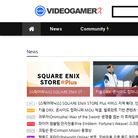
News
Community
News
[스퀘어에닉스] SQUARE ENIX STORE Plus 서비스 지역 확대, 인기 신상품 라인업 순차적 입고
[스퀘어에닉스] SQUARE ENIX STORE Plus 서비스 지역 확대, 인기 신상품 라인업 순차적
키움 DRX, 온사이드 컴퍼니와 MOU 체결, 발로란트 기반 콘텐츠 생태계 
귀무자(Onimusha) Way of the Sword -운명을 끊는 자 트레일
파이어 엠블렘 만자천홍(Fire Emblem: Fortune’s Weave) 스크린샷과 동영상(한국어 
크림슨 문(Crimson Moon) 동영상
팰월드 온라인(Palworld Online) 발표, 모바일용 오픈 월드 멀티플레이 생존 크