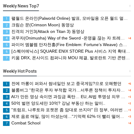
Weekly News Top7
+
팰월드 온라인(Palworld Online) 발표, 모바일용 오픈 월드 멀티플레이 생존 크래프트
1
크림슨 문(Crimson Moon) 동영상
2
진격의 거인3(Attack on Titan 3) 동영상
3
귀무자(Onimusha) Way of the Sword -운명을 끊는 자 트레일러
4
+4
파이어 엠블렘 만자천홍(Fire Emblem: Fortune’s Weave) 스크린샷과 동영상(한국어 자막)
5
[스퀘어에닉스] SQUARE ENIX STORE Plus 서비스 지역 확대, 인기 신상품 라인업 순차적 입고
6
키움 DRX, 온사이드 컴퍼니와 MOU 체결, 발로란트 기반 콘텐츠 생태계 확장
7
Weekly Hot Posts
+
전에 까롱이 퍼와서 썸네일만 보고 중국게임?으로 오해했던
1
+6
블룸버그 “한국은 투자 부적합 국가…서투른 정책이 투자자에게 트라우마”
2
+4
AI가 만든 영상 속이면 과징금 폭탄… EU, AI법 투명성 의무 본격 가동
3
+1
50억 벌면 양도세만 10억? 강남 부동산 하는 말이..
4
+1
"트럼프, 나루토와 포켓몬 좀 맘대로 쓰지마" 日 정부, 여러번 '공식 우려' 표명
5
+1
제로 음료 매일, 많이 마셨는데…“기억력 62% 더 빨리 떨어진다
6
+3
Combat School
7
+4