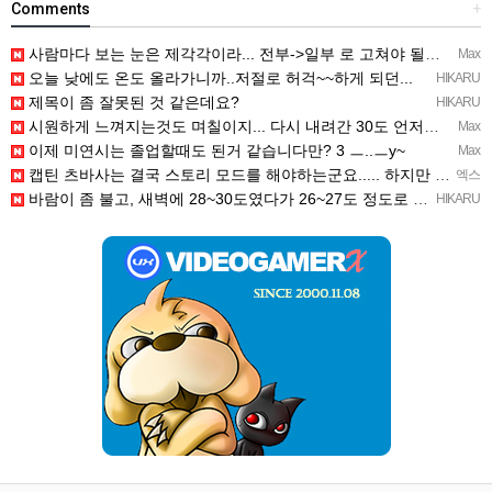
Comments
+
사람마다 보는 눈은 제각각이라... 전부->일부 로 고쳐야 될듯 ㅡ..ㅡy~
Max
오늘 낮에도 온도 올라가니까..저절로 허걱~~하게 되던...
HIKARU
제목이 좀 잘못된 것 같은데요?
HIKARU
시원하게 느껴지는것도 며칠이지... 다시 내려간 30도 언저리 온도에 적응되면 고대로 다시 더움..
Max
이제 미연시는 졸업할때도 된거 같습니다만? 3 ㅡ..ㅡy~
Max
캡틴 츠바사는 결국 스토리 모드를 해야하는군요..... 하지만 영어로 하는건 재미가 떨어져서.......
엑스
바람이 좀 불고, 새벽에 28~30도였다가 26~27도 정도로 내려감...─ ─)a
HIKARU