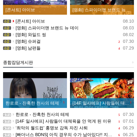
[콘서트] 아이브
[영화] 스파이더맨 브랜드 뉴 데이
[콘서트] 아이브
08.10
[영화] 스파이더맨 브랜드 뉴 데이
08.03
[영화] 와일드 씽
08.02
[영화] 슈퍼걸
07.30
2
[영화] 남편들
07.29
4
종합잡담게시판
+
한로로 - 잔혹한 천사의 테제
5
[14F 일사에프] 사람들이 대체육을 안 먹게 된 이유
1
한로로 - 잔혹한 천사의 테제
07.30
5
[14F 일사에프] 사람들이 대체육을 안 먹게 된 이유
07.01
1
‘최악의 월드컵’ 홍명보 감독 자진 사퇴
06.29
4
[빠더너스 BDNS] 아직 경우의 수가 남아있다!! 지금부터 시작이야!!
06.25
6