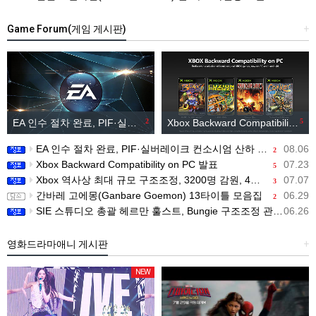
Game Forum(게임 게시판)
+
EA 인수 절차 완료, PIF·실버레이크 컨소시엄 산하 편입
2
Xbox Backward Compatibility on PC 발표
5
EA 인수 절차 완료, PIF·실버레이크 컨소시엄 산하 편입
08.06
2
Xbox Backward Compatibility on PC 발표
07.23
5
Xbox 역사상 최대 규모 구조조정, 3200명 감원, 4개 스튜디오 분리
07.07
3
간바레 고에몽(Ganbare Goemon) 13타이틀 모음집
06.29
2
SIE 스튜디오 총괄 헤르만 훌스트, Bungie 구조조정 관련 직원 메시지 공개
06.26
영화드라마애니 게시판
+
NEW