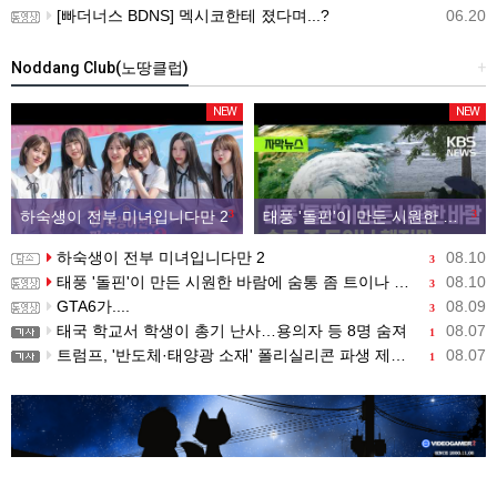
[빠더너스 BDNS] 멕시코한테 졌다며...?
06.20
Noddang Club(노땅클럽)
+
NEW
NEW
하숙생이 전부 미녀입니다만 2
3
태풍 '돌핀'이 만든 시원한 바람에 숨통 좀 트이나 했지만…
3
하숙생이 전부 미녀입니다만 2
08.10
3
태풍 '돌핀'이 만든 시원한 바람에 숨통 좀 트이나 했지만…
08.10
3
GTA6가....
08.09
3
태국 학교서 학생이 총기 난사…용의자 등 8명 숨져
08.07
1
트럼프, '반도체·태양광 소재' 폴리실리콘 파생 제품에 15% 관세...한국 기업도 영향
08.07
1