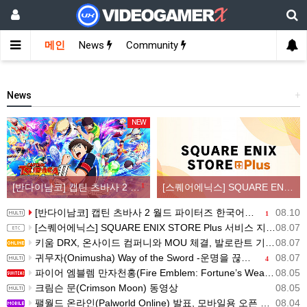
메인
News
Community
News
+
NEW
[반다이남코] 캡틴 츠바사 2 월드 파이터즈 한국어판 패키지 예약 판매, 8월 11일 시작
1
[스퀘어에닉스] SQUARE ENIX STORE Plus 서비스 지역 확대, 인기 신상품 라인업 순차적 입고
[반다이남코] 캡틴 츠바사 2 월드 파이터즈 한국어판 패키지 예약 판매, 8월 11일 시작
08.10
1
[스퀘어에닉스] SQUARE ENIX STORE Plus 서비스 지역 확대, 인기 신상품 라인업 순차적 입고
08.07
키움 DRX, 온사이드 컴퍼니와 MOU 체결, 발로란트 기반 콘텐츠 생태계 확장
08.07
귀무자(Onimusha) Way of the Sword -운명을 끊는 자 트레일러
08.07
4
파이어 엠블렘 만자천홍(Fire Emblem: Fortune’s Weave) 스크린샷과 동영상(한국어 자막)
08.05
크림슨 문(Crimson Moon) 동영상
08.05
팰월드 온라인(Palworld Online) 발표, 모바일용 오픈 월드 멀티플레이 생존 크래프트
08.04