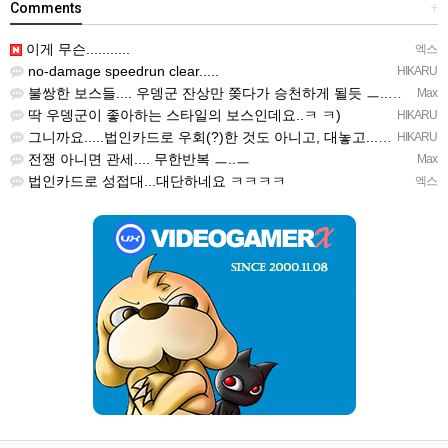
Comments
+
이게 무슨...........
엑스
no-damage speedrun clear.....
HIKARU
불쌍한 보스들.... 우뎅군 잔상만 쫒다가 승천하게 될듯 ㅡ..ㅡy~
Max
딱 우뎅군이 좋아하는 스타일의 보스인데요..ㅋ ㅋ)
HIKARU
그니까요.....법인카드로 우회(?)한 것도 아니고, 대놓고...ㅋ ㅋ)
HIKARU
전쟁 아니면 관세.... 무한반복 ㅡ..ㅡ
Max
법인카드로 성접대...대단하네요 ㅋㅋㅋㅋ
엑스