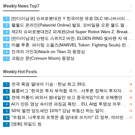
Weekly News Top7
+
[반다이남코] 슈퍼로봇대전 Y 한국어판 유료 DLC 애니버서리 확장팩, 8월 5일 판매 시작
1
팰월드 온라인(Palworld Online) 발표, 모바일용 오픈 월드 멀티플레이 생존 크래프트
2
제2차 슈퍼로봇대전Z 파계편(2nd Super Robot Wars Z: Break the World Chapter) Remastered 제작 결정
3
[반다이남코] 닌텐도 스위치2 버전, ELDEN RING 빛바랜 자 에디션 패키지 예약 판매, 8월 5일 시작
4
마블 투혼: 파이팅 소울즈(MARVEL Tokon: Fighting Souls) 런칭 트레일러
5
진격의 거인3(Attack on Titan 3) 동영상
6
크림슨 문(Crimson Moon) 동영상
7
Weekly Hot Posts
+
전국 폭염·열대야 기승‥한낮 최고 39도
1
+4
블룸버그 “한국은 투자 부적합 국가…서투른 정책이 투자자에게 트라우마”
2
+4
전에 까롱이 퍼와서 썸네일만 보고 중국게임?으로 오해했던
3
+6
AI가 만든 영상 속이면 과징금 폭탄… EU, AI법 투명성 의무 본격 가동
4
+1
50억 벌면 양도세만 10억? 강남 부동산 하는 말이..
5
+1
"트럼프, 나루토와 포켓몬 좀 맘대로 쓰지마" 日 정부, 여러번 '공식 우려' 표명
6
+1
[영화] 와일드 씽
7