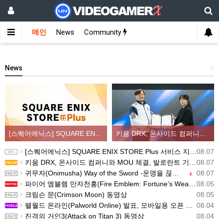
메인
News
Community
News
+
[스퀘어에닉스] SQUARE ENIX STORE Plus 서비스 지역 확대, 인기 신상품 라인업 순차적 입고
키움 DRX, 온사이드 컴퍼니와 MOU 체결, 발로란트 기반 콘텐츠 생태계 확장
[스퀘어에닉스] SQUARE ENIX STORE Plus 서비스 지역 확대, 인기 신상품 라인업 순차적 입고
08.07
키움 DRX, 온사이드 컴퍼니와 MOU 체결, 발로란트 기반 콘텐츠 생태계 확장
08.07
귀무자(Onimusha) Way of the Sword -운명을 끊는 자 트레일러
08.07
4
파이어 엠블렘 만자천홍(Fire Emblem: Fortune’s Weave) 스크린샷과 동영상(한국어 자막)
08.05
크림슨 문(Crimson Moon) 동영상
08.05
팰월드 온라인(Palworld Online) 발표, 모바일용 오픈 월드 멀티플레이 생존 크래프트
08.04
진격의 거인3(Attack on Titan 3) 동영상
08.04