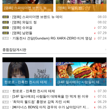
[영화] 스파이더맨 브랜드 뉴 데이
[영화] 와일드 씽
[영화] 스파이더맨 브랜드 뉴 데이
08.03
[영화] 와일드 씽
08.02
[영화] 슈퍼걸
07.30
2
[영화] 남편들
07.29
4
기동전사 건담(Gundam) RG XARX-ZERO 티저 영상
07.24
2
종합잡담게시판
+
한로로 - 잔혹한 천사의 테제
5
[14F 일사에프] 사람들이 대체육을 안 먹게 된 이유
1
한로로 - 잔혹한 천사의 테제
07.30
5
[14F 일사에프] 사람들이 대체육을 안 먹게 된 이유
07.01
1
‘최악의 월드컵’ 홍명보 감독 자진 사퇴
06.29
4
[빠더너스 BDNS] 아직 경우의 수가 남아있다!! 지금부터 시작이야!!
06.25
6