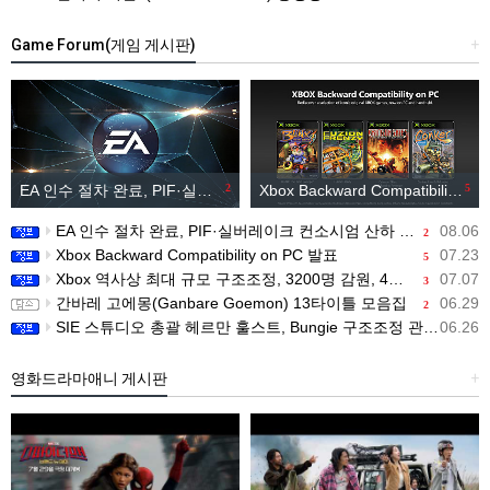
Game Forum(게임 게시판)
+
EA 인수 절차 완료, PIF·실버레이크 컨소시엄 산하 편입
2
Xbox Backward Compatibility on PC 발표
5
EA 인수 절차 완료, PIF·실버레이크 컨소시엄 산하 편입
08.06
2
Xbox Backward Compatibility on PC 발표
07.23
5
Xbox 역사상 최대 규모 구조조정, 3200명 감원, 4개 스튜디오 분리
07.07
3
간바레 고에몽(Ganbare Goemon) 13타이틀 모음집
06.29
2
SIE 스튜디오 총괄 헤르만 훌스트, Bungie 구조조정 관련 직원 메시지 공개
06.26
영화드라마애니 게시판
+