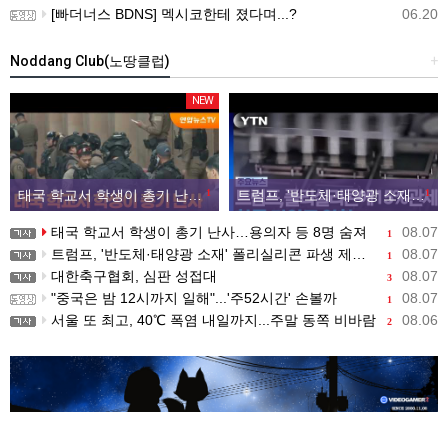
[빠더너스 BDNS] 멕시코한테 졌다며...?
06.20
Noddang Club(노땅클럽)
+
NEW
태국 학교서 학생이 총기 난사…용의자 등 8명 숨져
1
트럼프, '반도체·태양광 소재' 폴리실리콘 파생 제품에 15% 관세...한국 기업도 영향
1
태국 학교서 학생이 총기 난사…용의자 등 8명 숨져
08.07
1
트럼프, '반도체·태양광 소재' 폴리실리콘 파생 제품에 15% 관세...한국 기업도 영향
08.07
1
대한축구협회, 심판 성접대
08.07
3
"중국은 밤 12시까지 일해"...'주52시간' 손볼까
08.07
1
서울 또 최고, 40℃ 폭염 내일까지...주말 동쪽 비바람
08.06
2