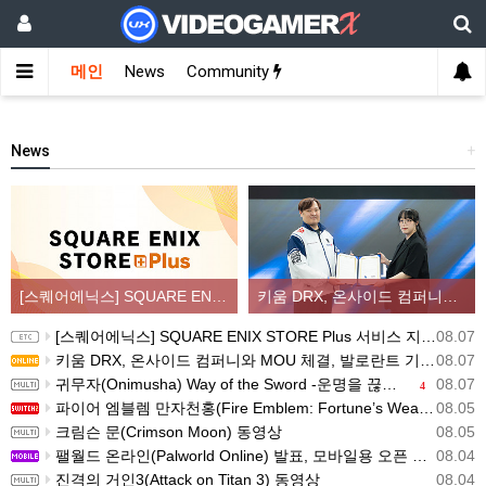
메인
News
Community
News
+
[스퀘어에닉스] SQUARE ENIX STORE Plus 서비스 지역 확대, 인기 신상품 라인업 순차적 입고
키움 DRX, 온사이드 컴퍼니와 MOU 체결, 발로란트 기반 콘텐츠 생태계 확장
[스퀘어에닉스] SQUARE ENIX STORE Plus 서비스 지역 확대, 인기 신상품 라인업 순차적 입고
08.07
키움 DRX, 온사이드 컴퍼니와 MOU 체결, 발로란트 기반 콘텐츠 생태계 확장
08.07
귀무자(Onimusha) Way of the Sword -운명을 끊는 자 트레일러
08.07
4
파이어 엠블렘 만자천홍(Fire Emblem: Fortune’s Weave) 스크린샷과 동영상(한국어 자막)
08.05
크림슨 문(Crimson Moon) 동영상
08.05
팰월드 온라인(Palworld Online) 발표, 모바일용 오픈 월드 멀티플레이 생존 크래프트
08.04
진격의 거인3(Attack on Titan 3) 동영상
08.04