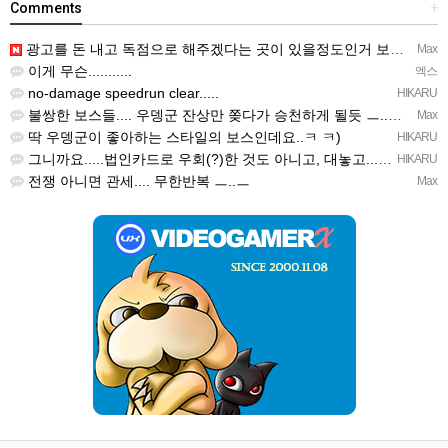
Comments
+
광고를 돈 내고 독점으로 해주겠다는 곳이 있을정도인거 보면 어마어마한 게임은 맞는듯 ㅡ..ㅡ... 여태까지 …
Max
이게 무슨...........
엑스
no-damage speedrun clear.....
HIKARU
불쌍한 보스들.... 우뎅군 잔상만 쫒다가 승천하게 될듯 ㅡ..ㅡy~
Max
딱 우뎅군이 좋아하는 스타일의 보스인데요..ㅋ ㅋ)
HIKARU
그니까요.....법인카드로 우회(?)한 것도 아니고, 대놓고...ㅋ ㅋ)
HIKARU
전쟁 아니면 관세.... 무한반복 ㅡ..ㅡ
Max