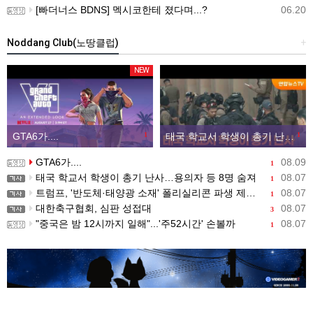
[빠더너스 BDNS] 멕시코한테 졌다며...?
06.20
Noddang Club(노땅클럽)
+
NEW
GTA6가....
1
태국 학교서 학생이 총기 난사…용의자 등 8명 숨져
1
GTA6가....
08.09
1
태국 학교서 학생이 총기 난사…용의자 등 8명 숨져
08.07
1
트럼프, '반도체·태양광 소재' 폴리실리콘 파생 제품에 15% 관세...한국 기업도 영향
08.07
1
대한축구협회, 심판 성접대
08.07
3
"중국은 밤 12시까지 일해"...'주52시간' 손볼까
08.07
1