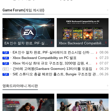
Game Forum(게임 게시판)
+
EA 인수 절차 완료, PIF·실버레이크 컨소시엄 산하 편입
2
Xbox Backward Compatibility on PC 발표
5
EA 인수 절차 완료, PIF·실버레이크 컨소시엄 산하 편입
08.06
2
Xbox Backward Compatibility on PC 발표
07.23
5
Xbox 역사상 최대 규모 구조조정, 3200명 감원, 4개 스튜디오 분리
07.07
3
간바레 고에몽(Ganbare Goemon) 13타이틀 모음집
06.29
2
SIE 스튜디오 총괄 헤르만 훌스트, Bungie 구조조정 관련 직원 메시지 공개
06.26
영화드라마애니 게시판
+