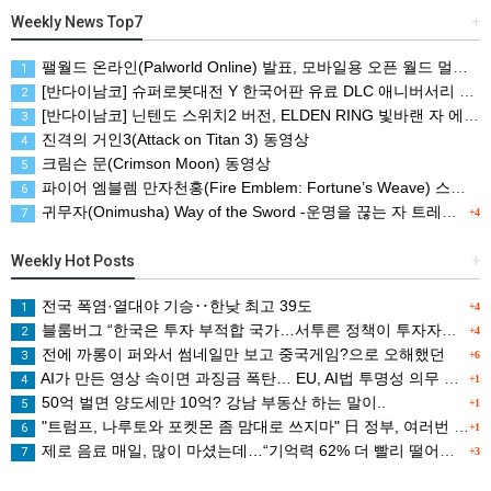
Weekly News Top7
+
팰월드 온라인(Palworld Online) 발표, 모바일용 오픈 월드 멀티플레이 생존 크래프트
1
[반다이남코] 슈퍼로봇대전 Y 한국어판 유료 DLC 애니버서리 확장팩, 8월 5일 판매 시작
2
[반다이남코] 닌텐도 스위치2 버전, ELDEN RING 빛바랜 자 에디션 패키지 예약 판매, 8월 5일 시작
3
진격의 거인3(Attack on Titan 3) 동영상
4
크림슨 문(Crimson Moon) 동영상
5
파이어 엠블렘 만자천홍(Fire Emblem: Fortune’s Weave) 스크린샷과 동영상(한국어 자막)
6
귀무자(Onimusha) Way of the Sword -운명을 끊는 자 트레일러
7
+4
Weekly Hot Posts
+
전국 폭염·열대야 기승‥한낮 최고 39도
1
+4
블룸버그 “한국은 투자 부적합 국가…서투른 정책이 투자자에게 트라우마”
2
+4
전에 까롱이 퍼와서 썸네일만 보고 중국게임?으로 오해했던
3
+6
AI가 만든 영상 속이면 과징금 폭탄… EU, AI법 투명성 의무 본격 가동
4
+1
50억 벌면 양도세만 10억? 강남 부동산 하는 말이..
5
+1
"트럼프, 나루토와 포켓몬 좀 맘대로 쓰지마" 日 정부, 여러번 '공식 우려' 표명
6
+1
제로 음료 매일, 많이 마셨는데…“기억력 62% 더 빨리 떨어진다
7
+3