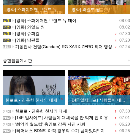
[영화] 스파이더맨 브랜드 뉴 데이
[영화] 와일드 씽
[영화] 스파이더맨 브랜드 뉴 데이
08.03
[영화] 와일드 씽
08.02
[영화] 슈퍼걸
07.30
2
[영화] 남편들
07.29
4
기동전사 건담(Gundam) RG XARX-ZERO 티저 영상
07.24
2
종합잡담게시판
+
한로로 - 잔혹한 천사의 테제
5
[14F 일사에프] 사람들이 대체육을 안 먹게 된 이유
1
한로로 - 잔혹한 천사의 테제
07.30
5
[14F 일사에프] 사람들이 대체육을 안 먹게 된 이유
07.01
1
‘최악의 월드컵’ 홍명보 감독 자진 사퇴
06.29
4
[빠더너스 BDNS] 아직 경우의 수가 남아있다!! 지금부터 시작이야!!
06.25
6