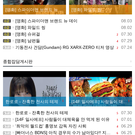
[영화] 스파이더맨 브랜드 뉴 데이
[영화] 와일드 씽
[영화] 스파이더맨 브랜드 뉴 데이
08.03
[영화] 와일드 씽
08.02
[영화] 슈퍼걸
07.30
2
[영화] 남편들
07.29
4
기동전사 건담(Gundam) RG XARX-ZERO 티저 영상
07.24
2
종합잡담게시판
+
한로로 - 잔혹한 천사의 테제
5
[14F 일사에프] 사람들이 대체육을 안 먹게 된 이유
1
한로로 - 잔혹한 천사의 테제
07.30
5
[14F 일사에프] 사람들이 대체육을 안 먹게 된 이유
07.01
1
‘최악의 월드컵’ 홍명보 감독 자진 사퇴
06.29
4
[빠더너스 BDNS] 아직 경우의 수가 남아있다!! 지금부터 시작이야!!
06.25
6