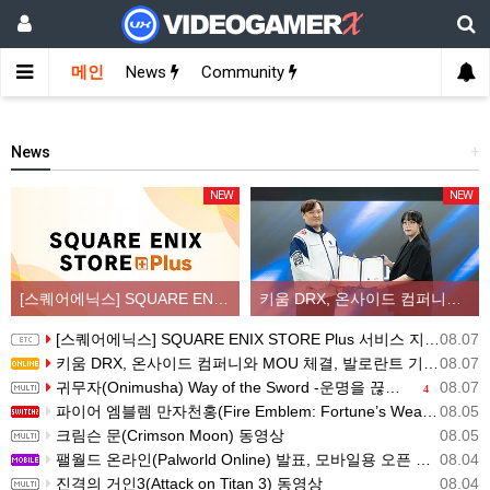
메인
News
Community
News
+
NEW
NEW
[스퀘어에닉스] SQUARE ENIX STORE Plus 서비스 지역 확대, 인기 신상품 라인업 순차적 입고
키움 DRX, 온사이드 컴퍼니와 MOU 체결, 발로란트 기반 콘텐츠 생태계 확장
[스퀘어에닉스] SQUARE ENIX STORE Plus 서비스 지역 확대, 인기 신상품 라인업 순차적 입고
08.07
키움 DRX, 온사이드 컴퍼니와 MOU 체결, 발로란트 기반 콘텐츠 생태계 확장
08.07
귀무자(Onimusha) Way of the Sword -운명을 끊는 자 트레일러
08.07
4
파이어 엠블렘 만자천홍(Fire Emblem: Fortune’s Weave) 스크린샷과 동영상(한국어 자막)
08.05
크림슨 문(Crimson Moon) 동영상
08.05
팰월드 온라인(Palworld Online) 발표, 모바일용 오픈 월드 멀티플레이 생존 크래프트
08.04
진격의 거인3(Attack on Titan 3) 동영상
08.04