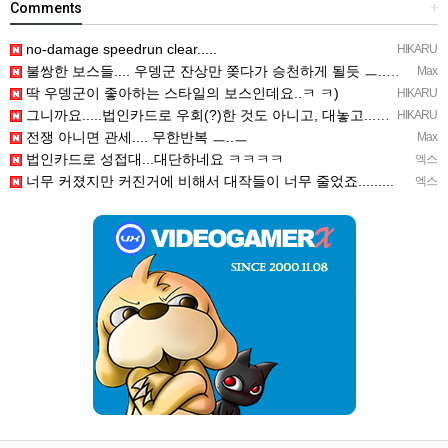
Comments
+
no-damage speedrun clear.....
HIKARU
불쌍한 보스들.... 우뎅군 잔상만 쫒다가 승천하게 될듯 ㅡ..ㅡy~
Max
딱 우뎅군이 좋아하는 스타일의 보스인데요..ㅋ ㅋ)
HIKARU
그니까요.....법인카드로 우회(?)한 것도 아니고, 대놓고...ㅋ ㅋ)
HIKARU
전쟁 아니면 관세.... 무한반복 ㅡ..ㅡ
Max
법인카드로 성접대...대단하네요 ㅋㅋㅋㅋ
엑스
너무 커졌지만 커진거에 비해서 대작들이 너무 줄었죠.........
엑스