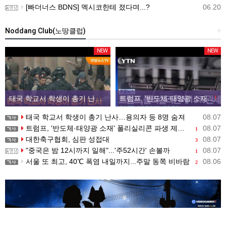
[빠더너스 BDNS] 멕시코한테 졌다며...?
06.20
Noddang Club(노땅클럽)
+
NEW
NEW
태국 학교서 학생이 총기 난사…용의자 등 8명 숨져
트럼프, '반도체·태양광 소재' 폴리실리콘 파생 제품에 15% 관세...한국 기업도 영향
1
태국 학교서 학생이 총기 난사…용의자 등 8명 숨져
08.07
트럼프, '반도체·태양광 소재' 폴리실리콘 파생 제품에 15% 관세...한국 기업도 영향
08.07
1
대한축구협회, 심판 성접대
08.07
3
"중국은 밤 12시까지 일해"...'주52시간' 손볼까
08.07
1
서울 또 최고, 40℃ 폭염 내일까지...주말 동쪽 비바람
08.06
2