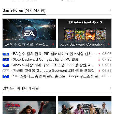
Game Forum(게임 게시판)
+
EA 인수 절차 완료, PIF·실버레이크 컨소시엄 산하 편입
2
Xbox Backward Compatibility on PC 발표
5
EA 인수 절차 완료, PIF·실버레이크 컨소시엄 산하 편입
08.06
2
Xbox Backward Compatibility on PC 발표
07.23
5
Xbox 역사상 최대 규모 구조조정, 3200명 감원, 4개 스튜디오 분리
07.07
3
간바레 고에몽(Ganbare Goemon) 13타이틀 모음집
06.29
2
SIE 스튜디오 총괄 헤르만 훌스트, Bungie 구조조정 관련 직원 메시지 공개
06.26
영화드라마애니 게시판
+