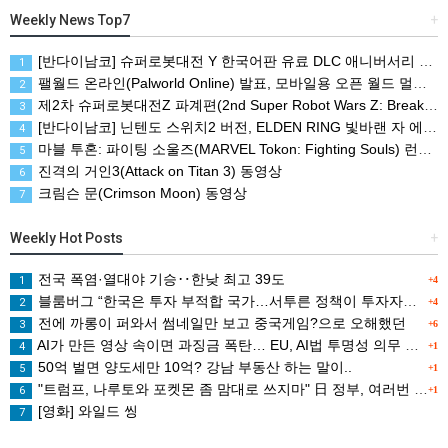
Weekly News Top7
+
[반다이남코] 슈퍼로봇대전 Y 한국어판 유료 DLC 애니버서리 확장팩, 8월 5일 판매 시작
1
팰월드 온라인(Palworld Online) 발표, 모바일용 오픈 월드 멀티플레이 생존 크래프트
2
제2차 슈퍼로봇대전Z 파계편(2nd Super Robot Wars Z: Break the World Chapter) Remastered 제작 결정
3
[반다이남코] 닌텐도 스위치2 버전, ELDEN RING 빛바랜 자 에디션 패키지 예약 판매, 8월 5일 시작
4
마블 투혼: 파이팅 소울즈(MARVEL Tokon: Fighting Souls) 런칭 트레일러
5
진격의 거인3(Attack on Titan 3) 동영상
6
크림슨 문(Crimson Moon) 동영상
7
Weekly Hot Posts
+
전국 폭염·열대야 기승‥한낮 최고 39도
1
+4
블룸버그 “한국은 투자 부적합 국가…서투른 정책이 투자자에게 트라우마”
2
+4
전에 까롱이 퍼와서 썸네일만 보고 중국게임?으로 오해했던
3
+6
AI가 만든 영상 속이면 과징금 폭탄… EU, AI법 투명성 의무 본격 가동
4
+1
50억 벌면 양도세만 10억? 강남 부동산 하는 말이..
5
+1
"트럼프, 나루토와 포켓몬 좀 맘대로 쓰지마" 日 정부, 여러번 '공식 우려' 표명
6
+1
[영화] 와일드 씽
7