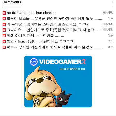
Comments
+
no-damage speedrun clear.....
HIKARU
불쌍한 보스들.... 우뎅군 잔상만 쫒다가 승천하게 될듯 ㅡ..ㅡy~
Max
딱 우뎅군이 좋아하는 스타일의 보스인데요..ㅋ ㅋ)
HIKARU
그니까요.....법인카드로 우회(?)한 것도 아니고, 대놓고...ㅋ ㅋ)
HIKARU
전쟁 아니면 관세.... 무한반복 ㅡ..ㅡ
Max
법인카드로 성접대...대단하네요 ㅋㅋㅋㅋ
엑스
너무 커졌지만 커진거에 비해서 대작들이 너무 줄었죠.........
엑스