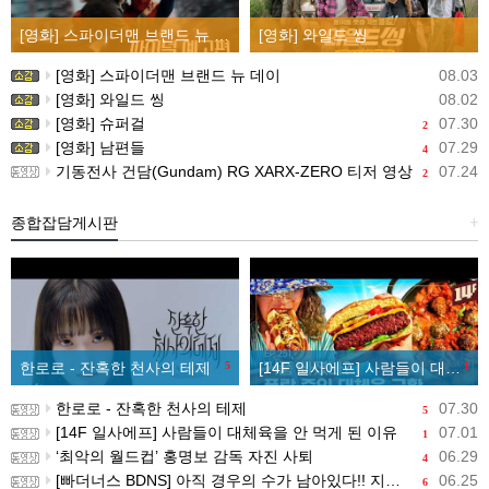
[영화] 스파이더맨 브랜드 뉴 데이
[영화] 와일드 씽
[영화] 스파이더맨 브랜드 뉴 데이
08.03
[영화] 와일드 씽
08.02
[영화] 슈퍼걸
07.30
2
[영화] 남편들
07.29
4
기동전사 건담(Gundam) RG XARX-ZERO 티저 영상
07.24
2
종합잡담게시판
+
한로로 - 잔혹한 천사의 테제
5
[14F 일사에프] 사람들이 대체육을 안 먹게 된 이유
1
한로로 - 잔혹한 천사의 테제
07.30
5
[14F 일사에프] 사람들이 대체육을 안 먹게 된 이유
07.01
1
‘최악의 월드컵’ 홍명보 감독 자진 사퇴
06.29
4
[빠더너스 BDNS] 아직 경우의 수가 남아있다!! 지금부터 시작이야!!
06.25
6