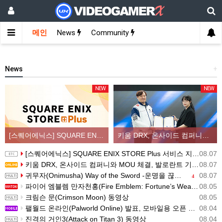
메인
News
Community
News
+
NEW
NEW
[스퀘어에닉스] SQUARE ENIX STORE Plus 서비스 지역 확대, 인기 신상품 라인업 순차적 입고
키움 DRX, 온사이드 컴퍼니와 MOU 체결, 발로란트 기반 콘텐츠 생태계 확장
[스퀘어에닉스] SQUARE ENIX STORE Plus 서비스 지역 확대, 인기 신상품 라인업 순차적 입고
08.07
키움 DRX, 온사이드 컴퍼니와 MOU 체결, 발로란트 기반 콘텐츠 생태계 확장
08.07
귀무자(Onimusha) Way of the Sword -운명을 끊는 자 트레일러
08.07
4
파이어 엠블렘 만자천홍(Fire Emblem: Fortune’s Weave) 스크린샷과 동영상(한국어 자막)
08.05
크림슨 문(Crimson Moon) 동영상
08.05
팰월드 온라인(Palworld Online) 발표, 모바일용 오픈 월드 멀티플레이 생존 크래프트
08.04
진격의 거인3(Attack on Titan 3) 동영상
08.04