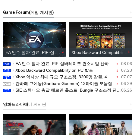
Game Forum(게임 게시판)
+
EA 인수 절차 완료, PIF·실버레이크 컨소시엄 산하 편입
2
Xbox Backward Compatibility on PC 발표
5
EA 인수 절차 완료, PIF·실버레이크 컨소시엄 산하 편입
08.06
2
Xbox Backward Compatibility on PC 발표
07.23
5
Xbox 역사상 최대 규모 구조조정, 3200명 감원, 4개 스튜디오 분리
07.07
3
간바레 고에몽(Ganbare Goemon) 13타이틀 모음집
06.29
2
SIE 스튜디오 총괄 헤르만 훌스트, Bungie 구조조정 관련 직원 메시지 공개
06.26
영화드라마애니 게시판
+