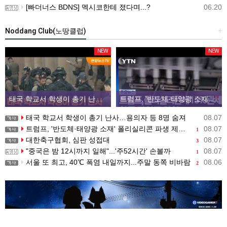
[빠더너스 BDNS] 멕시코한테 졌다며...?
06.20
Noddang Club(노땅클럽)
+
NEW
NEW
태국 학교서 학생이 총기 난사…용의자 등 8명 숨져
트럼프, '반도체·태양광 소재' 폴리실리콘 파생 제품에 15% 관세...한국 기업도 영향
1
태국 학교서 학생이 총기 난사…용의자 등 8명 숨져
08.07
트럼프, '반도체·태양광 소재' 폴리실리콘 파생 제품에 15% 관세...한국 기업도 영향
08.07
1
대한축구협회, 심판 성접대
08.07
3
"중국은 밤 12시까지 일해"...'주52시간' 손볼까
08.07
1
서울 또 최고, 40℃ 폭염 내일까지...주말 동쪽 비바람
08.06
2