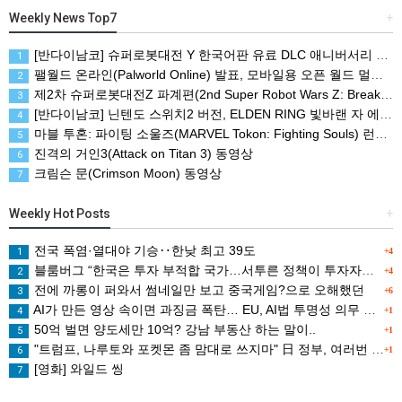
Weekly News Top7
+
[반다이남코] 슈퍼로봇대전 Y 한국어판 유료 DLC 애니버서리 확장팩, 8월 5일 판매 시작
1
팰월드 온라인(Palworld Online) 발표, 모바일용 오픈 월드 멀티플레이 생존 크래프트
2
제2차 슈퍼로봇대전Z 파계편(2nd Super Robot Wars Z: Break the World Chapter) Remastered 제작 결정
3
[반다이남코] 닌텐도 스위치2 버전, ELDEN RING 빛바랜 자 에디션 패키지 예약 판매, 8월 5일 시작
4
마블 투혼: 파이팅 소울즈(MARVEL Tokon: Fighting Souls) 런칭 트레일러
5
진격의 거인3(Attack on Titan 3) 동영상
6
크림슨 문(Crimson Moon) 동영상
7
Weekly Hot Posts
+
전국 폭염·열대야 기승‥한낮 최고 39도
1
+4
블룸버그 “한국은 투자 부적합 국가…서투른 정책이 투자자에게 트라우마”
2
+4
전에 까롱이 퍼와서 썸네일만 보고 중국게임?으로 오해했던
3
+6
AI가 만든 영상 속이면 과징금 폭탄… EU, AI법 투명성 의무 본격 가동
4
+1
50억 벌면 양도세만 10억? 강남 부동산 하는 말이..
5
+1
"트럼프, 나루토와 포켓몬 좀 맘대로 쓰지마" 日 정부, 여러번 '공식 우려' 표명
6
+1
[영화] 와일드 씽
7