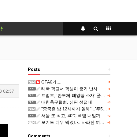
y
Posts
+
GTA6가....
+1
태국 학교서 학생이 총기 난사…용의자 등 8명 숨져
+1
8 02:37
트럼프, '반도체·태양광 소재' 폴리실리콘 파생 제품에 15% 관세...한국 기업도 영향
+1
대한축구협회, 심판 성접대
+3
"중국은 밤 12시까지 일해"...'주52시간' 손볼까
+1
서울 또 최고, 40℃ 폭염 내일까지...주말 동쪽 비바람
+2
모기도 더위 먹었나...사라진 여름 불청객
+3
Comments
+