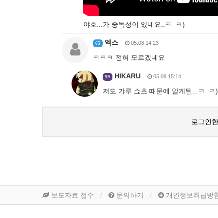
야호...가 중독성이 있네요..ㅋ ㅋ)
엑스
05.08 14:23
65
ㅋㅋㅋ 전혀 모르겠네요
HIKARU
05.08 15:14
99
저도 갸루 쇼츠 때문에 알게된...ㅋ ㅋ)
로그인한
보도자료 접수
문의하기
개인정보취급방