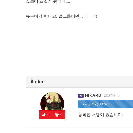
쇼츠에 뜨길래 봤더니....
유튜버가 아니고, 걸그룹이던...ㅋ ㅋ)
Author
HIKARU
최고관리자
99
725,845 (100%)
등록된 서명이 없습니다.
4
4