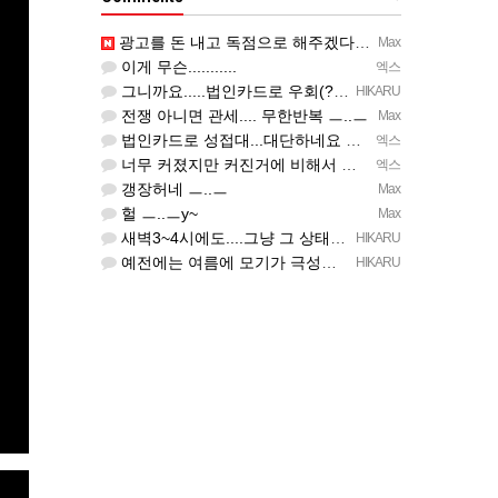
광고를 돈 내고 독점으로 해주겠다는 곳이 있을정도인거 보면 어마어마한 게임은 맞는듯 ㅡ..ㅡ... 여태까지 …
Max
이게 무슨...........
엑스
그니까요.....법인카드로 우회(?)한 것도 아니고, 대놓고...ㅋ ㅋ)
HIKARU
전쟁 아니면 관세.... 무한반복 ㅡ..ㅡ
Max
법인카드로 성접대...대단하네요 ㅋㅋㅋㅋ
엑스
너무 커졌지만 커진거에 비해서 대작들이 너무 줄었죠.........
엑스
갱장허네 ㅡ..ㅡ
Max
헐 ㅡ..ㅡy~
Max
새벽3~4시에도....그냥 그 상태예요...최근 1주일은....
HIKARU
예전에는 여름에 모기가 극성이었는데, 여름에는 안나오는 것 같은.....ㅎ ㅎ)
HIKARU