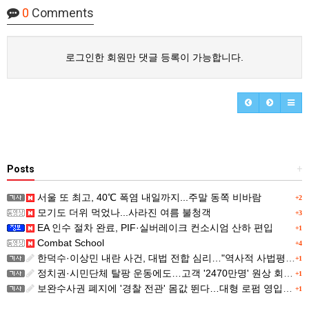
0
Comments
로그인한 회원만 댓글 등록이 가능합니다.
Posts
+
서울 또 최고, 40℃ 폭염 내일까지...주말 동쪽 비바람
+2
모기도 더위 먹었나...사라진 여름 불청객
+3
EA 인수 절차 완료, PIF·실버레이크 컨소시엄 산하 편입
+1
Combat School
+4
한덕수·이상민 내란 사건, 대법 전합 심리…"역사적 사법평가"(종합)
+1
정치권·시민단체 탈팡 운동에도…고객 '2470만명' 원상 회복, "고물가에 돌팡"
+1
보완수사권 폐지에 '경찰 전관' 몸값 뛴다…대형 로펌 영입전쟁
+1