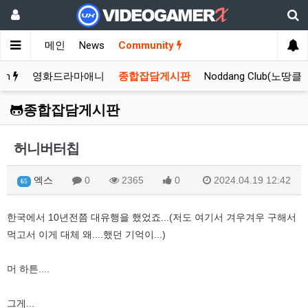
메인
News
Community
rum
영화드라마애니
종합잡담게시판
Noddang Club(노땅클
종합잡담게시판
허니버터칩
엑스
0
2365
0
2024.04.19 12:42
65
한국에서 10년전쯤 대유행을 했었죠...(저도 여기서 겨우겨우 구해서
먹고서 이게 대체 왜....했던 기억이...)
머 하튼....
그게...