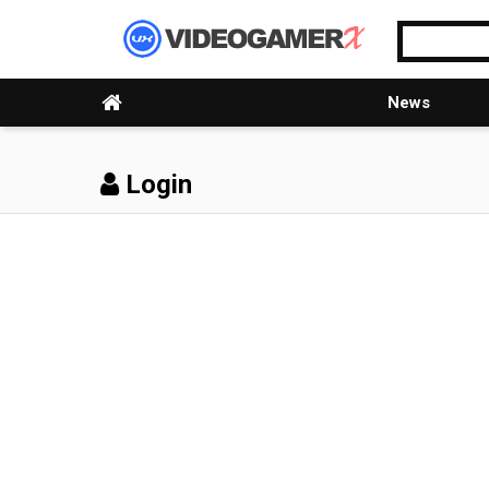
News
Login