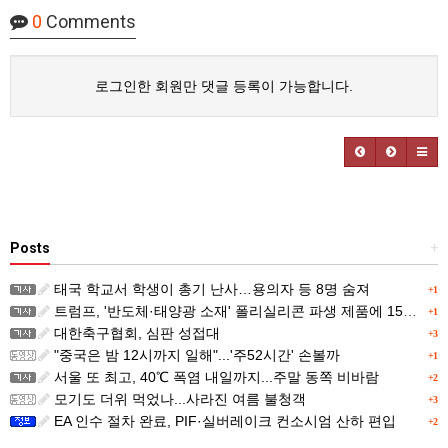
0
Comments
로그인한 회원만 댓글 등록이 가능합니다.
Posts
+
태국 학교서 학생이 총기 난사…용의자 등 8명 숨져
+1
트럼프, '반도체·태양광 소재' 폴리실리콘 파생 제품에 15% 관세...한국 기업도 영향
+1
대한축구협회, 심판 성접대
+3
"중국은 밤 12시까지 일해"...'주52시간' 손볼까
+1
서울 또 최고, 40℃ 폭염 내일까지...주말 동쪽 비바람
+2
모기도 더위 먹었나...사라진 여름 불청객
+3
EA 인수 절차 완료, PIF·실버레이크 컨소시엄 산하 편입
+2