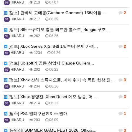
HIKARU
213
07.07
99
[담소] 간바레 고에몽(Ganbare Goemon) 13타이틀 …
2
HIKARU
217
06.29
99
[정보] SIE 스튜디오 총괄 헤르만 훌스트, Bungie 구조…
HIKARU
262
06.26
99
[정보] Xbox Series X|S, 8월 1일부터 본체 가격…
2
HIKARU
1234
06.26
99
[정보] Ubisoft의 공동 창업자 Claude Guillem…
HIKARU
202
06.22
99
[정보] Xbox 산하 스튜디오들, 폐쇄 위기 속 독립 협상 진…
3
HIKARU
234
06.16
99
[정보] Xbox 경영진, Xbox Reset 메모 발송, 더 …
3
HIKARU
214
06.12
99
[담소] PS1 멀티쿠션케이스 발매
1
HIKARU
203
06.09
99
[동영상] SUMMER GAME FEST 2026: Officia…
3