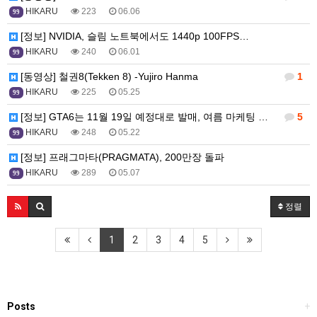
HIKARU
223
06.06
99
[정보] NVIDIA, 슬림 노트북에서도 1440p 100FPS…
HIKARU
240
06.01
99
[동영상] 철권8(Tekken 8) -Yujiro Hanma
1
HIKARU
225
05.25
99
[정보] GTA6는 11월 19일 예정대로 발매, 여름 마케팅 …
5
HIKARU
248
05.22
99
[정보] 프래그마타(PRAGMATA), 200만장 돌파
HIKARU
289
05.07
99
정렬
1
2
3
4
5
Posts
+