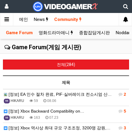
메인
News
Community
Game Forum
영화드라마애니
종합잡담게시판
Nodda
Game Forum(게임 게시판)
전체(284)
제목
[정보] EA 인수 절차 완료, PIF·실버레이크 컨소시엄 산하…
2
HIKARU
59
08.06
99
[정보] Xbox Backward Compatibility on…
5
HIKARU
163
07.23
99
[정보] Xbox 역사상 최대 규모 구조조정, 3200명 감원,…
3