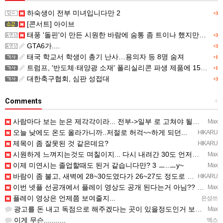
하숙생이 전부 미녀입니다만 2
+3
[콘서트] 아이브
태풍 '돌핀'이 만든 시원한 바람에 숨통 좀 트이나 했지만…
+3
GTA6가....
+3
태국 학교서 학생이 총기 난사…용의자 등 8명 숨져
+1
트럼프, '반도체·태양광 소재' 폴리실리콘 파생 제품에 15% 관세...한국 기업도 영향
+1
대한축구협회, 심판 성접대
+3
Comments
+
사람마다 보는 눈은 제각각이라... 전부->일부 로 고쳐야 될듯 ㅡ..ㅡy~
Max
오늘 낮에도 온도 올라가니까..저절로 허걱~~하게 되던...
HIKARU
제목이 좀 잘못된 것 같은데요?
HIKARU
시원하게 느껴지는것도 며칠이지... 다시 내려간 30도 언저리 온도에 적응되면 고대로 다시 더움..
Max
이제 미연시는 졸업할때도 된거 같습니다만? 3 ㅡ..ㅡy~
Max
바람이 좀 불고, 새벽에 28~30도였다가 26~27도 정도로 내려감...─ ─)a
HIKARU
이번 넷플 선공개에서 플레이 영상도 공개 된다는거 아님?? ㅡㅡa
Max
플레이 영상은 언제쯤 보여줄지...
은성쓰
광고를 돈 내고 독점으로 해주겠다는 곳이 있을정도인거 보면 어마어마한 게임은 맞는듯 ㅡ..ㅡ... 여태까지 …
Max
이게 무슨...........
엑스