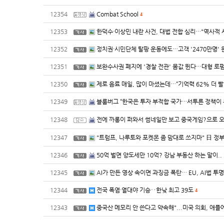
12354
Combat School
4
12353
한덕수·이상민 내란 사건, 대법 전합 심리…"역사적 
12352
정치권·시민단체 탈팡 운동에도…고객 '2470만명' 
12351
보완수사권 폐지에 '경찰 전관' 몸값 뛴다…대형 로
12350
제로 음료 매일, 많이 마셨는데…“기억력 62% 더 
12349
블룸버그 “한국은 투자 부적합 국가…서투른 정책이
12348
전에 까롱이 퍼와서 썸네일만 보고 중국게임?으로 
12347
"트럼프, 나루토와 포켓몬 좀 맘대로 쓰지마" 日 정부
12346
50억 벌면 양도세만 10억? 강남 부동산 하는 말이..
12345
AI가 만든 영상 속이면 과징금 폭탄… EU, AI법 투
12344
전국 폭염·열대야 기승‥한낮 최고 39도
4
12343
중국산 메모리 안 쓴다고 약속해"...미국 의회, 애플