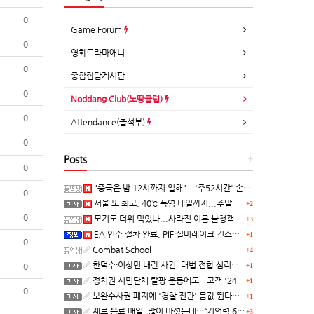
0
Game Forum
0
영화드라마애니
0
종합잡담게시판
0
Noddang Club(노땅클럽)
0
Attendance(출석부)
0
Posts
+
0
"중국은 밤 12시까지 일해"...'주52시간' 손볼까
0
서울 또 최고, 40℃ 폭염 내일까지...주말 동쪽 비바람
+2
0
모기도 더위 먹었나...사라진 여름 불청객
+3
EA 인수 절차 완료, PIF·실버레이크 컨소시엄 산하 편입
+1
0
Combat School
+4
한덕수·이상민 내란 사건, 대법 전합 심리…"역사적 사법평가"(종합)
0
+1
정치권·시민단체 탈팡 운동에도…고객 '2470만명' 원상 회복, "고물가에 돌팡"
+1
0
보완수사권 폐지에 '경찰 전관' 몸값 뛴다…대형 로펌 영입전쟁
+1
제로 음료 매일, 많이 마셨는데…“기억력 62% 더 빨리 떨어진다
+3