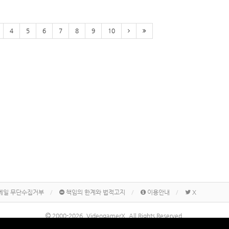
4
5
6
7
8
9
10
메일 무단수집거부
책임의 한계와 법적고지
이용안내
X
2000-2026, VideogamerX. All Rights Reserved.
본 사이트 게시물내에 게재된 메이커명, 제품명칭 등은 각 기업의 상표 또는 상표등록입니다.