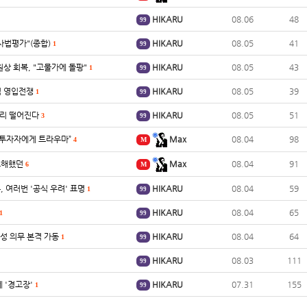
HIKARU
08.06
48
99
사법평가"(종합)
HIKARU
08.05
41
1
99
원상 회복, "고물가에 돌팡"
HIKARU
08.05
43
1
99
펌 영입전쟁
HIKARU
08.05
39
1
99
빨리 떨어진다
HIKARU
08.05
51
3
99
 투자자에게 트라우마”
Max
08.04
98
4
M
오해했던
Max
08.04
91
6
M
, 여러번 '공식 우려' 표명
HIKARU
08.04
59
1
99
HIKARU
08.04
65
1
99
명성 의무 본격 가동
HIKARU
08.04
64
1
99
HIKARU
08.03
111
99
에 '경고장'
HIKARU
07.31
155
1
99