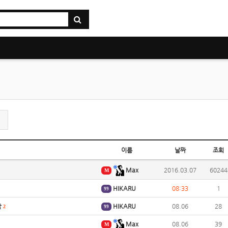
이름
날짜
조회
Max
2016.03.07
60244
M
HIKARU
08:33
1
99
람
HIKARU
08.06
28
2
99
Max
08.06
39
M