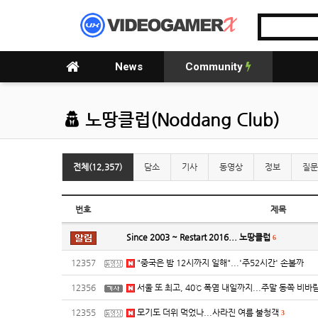
News
Community
노땅클럽(Noddang Club)
전체(12,357)
담소
기사
동영상
정보
질문
번호
제목
Since 2003 ~ Restart 2016... 노땅클럽
6
12357
"중국은 밤 12시까지 일해"...'주52시간' 손볼까
12356
서울 또 최고, 40℃ 폭염 내일까지...주말 동쪽 비바
12355
모기도 더위 먹었나...사라진 여름 불청객
3