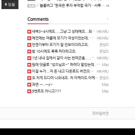
정렬
블룸버그 “한국은 투자 부적합 국가…서투른 정책이 투자자에게 트라우마”
+4
Comments
+
새벽3~4시에도....그냥 그 상태예요...최근 1주일은....
HIKARU
예전에는 여름에 모기가 극성이었는데, 여름에는 안나오는 것 같은.....ㅎ ㅎ)
HIKARU
언젠가부터 모기가 잘 안보이더라고요.
은성쓰
밤 10시에도 푹푹 찌더라고요.
은성쓰
1년 내내 집에서 같이 사는 반려곤충.....이죠...
HIKARU
원래 댓글로 "성쓰님요~" 하려다 말았는데... 본인 등판 ㅡ..ㅡy~
Max
이걸 누가...저 돈 내고 다운로드 버전으로 하냐... 성쓰님이 계셨다!!!...
HIKARU
오 저게 드디어 나오네요. 저 아케이드 아케이브즈 게임 많이 샀는데요 ㅎㅎㅎ
은성쓰
과연 ㅡ..ㅡy~
Max
9쎈트도 아니고???
Max
모바일버전