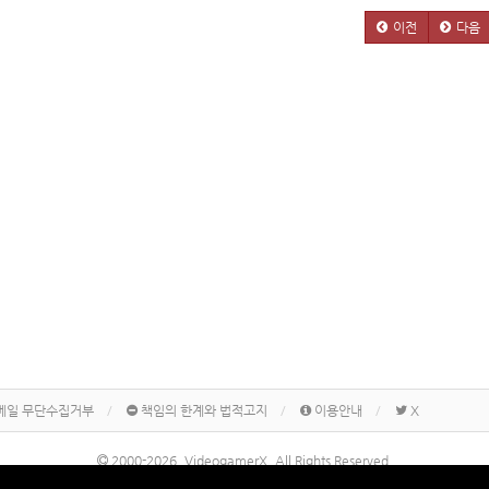
이전
다음
메일 무단수집거부
책임의 한계와 법적고지
이용안내
X
2000-2026, VideogamerX. All Rights Reserved.
본 사이트 게시물내에 게재된 메이커명, 제품명칭 등은 각 기업의 상표 또는 상표등록입니다.