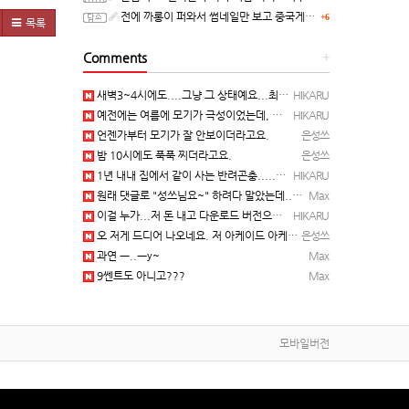
전에 까롱이 퍼와서 썸네일만 보고 중국게임?으로 오해했던
+6
목록
Comments
+
새벽3~4시에도....그냥 그 상태예요...최근 1주일은....
HIKARU
예전에는 여름에 모기가 극성이었는데, 여름에는 안나오는 것 같은.....ㅎ ㅎ)
HIKARU
언젠가부터 모기가 잘 안보이더라고요.
은성쓰
밤 10시에도 푹푹 찌더라고요.
은성쓰
1년 내내 집에서 같이 사는 반려곤충.....이죠...
HIKARU
원래 댓글로 "성쓰님요~" 하려다 말았는데... 본인 등판 ㅡ..ㅡy~
Max
이걸 누가...저 돈 내고 다운로드 버전으로 하냐... 성쓰님이 계셨다!!!...
HIKARU
오 저게 드디어 나오네요. 저 아케이드 아케이브즈 게임 많이 샀는데요 ㅎㅎㅎ
은성쓰
과연 ㅡ..ㅡy~
Max
9쎈트도 아니고???
Max
모바일버전