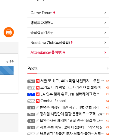
Game Forum
영화드라마애니
종합잡담게시판
Noddang Club(노땅클럽)
Attendance(출석부)
Lv.99
Posts
+
서울 또 최고, 40℃ 폭염 내일까지...주말 동쪽 비바람
+2
모기도 더위 먹었나...사라진 여름 불청객
+3
EA 인수 절차 완료, PIF·실버레이크 컨소시엄 산하 편입
+1
Combat School
+4
한덕수·이상민 내란 사건, 대법 전합 심리…"역사적 사법평가"(종합)
+1
정치권·시민단체 탈팡 운동에도…고객 '2470만명' 원상 회복, "고물가에 돌팡"
+1
보완수사권 폐지에 '경찰 전관' 몸값 뛴다…대형 로펌 영입전쟁
+1
제로 음료 매일, 많이 마셨는데…“기억력 62% 더 빨리 떨어진다
+3
블룸버그 “한국은 투자 부적합 국가…서투른 정책이 투자자에게 트라우마”
+4