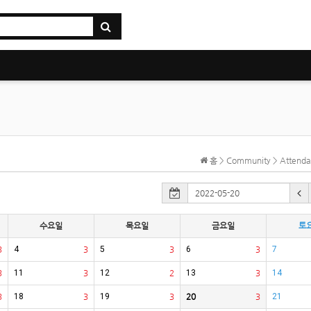
홈 > Community > Atten
수요일
목요일
금요일
토
3
4
3
5
3
6
3
7
3
11
3
12
2
13
3
14
3
18
3
19
3
20
3
21