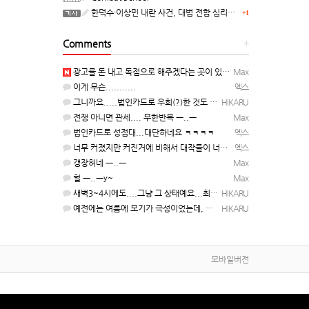
한덕수·이상민 내란 사건, 대법 전합 심리…"역사적 사법평가"(종합)
+1
Comments
+
광고를 돈 내고 독점으로 해주겠다는 곳이 있을정도인거 보면 어마어마한 게임은 맞는듯 ㅡ..ㅡ... 여태까지 …
Max
이게 무슨...........
엑스
그니까요.....법인카드로 우회(?)한 것도 아니고, 대놓고...ㅋ ㅋ)
HIKARU
전쟁 아니면 관세.... 무한반복 ㅡ..ㅡ
Max
법인카드로 성접대...대단하네요 ㅋㅋㅋㅋ
엑스
너무 커졌지만 커진거에 비해서 대작들이 너무 줄었죠.........
엑스
갱장허네 ㅡ..ㅡ
Max
헐 ㅡ..ㅡy~
Max
새벽3~4시에도....그냥 그 상태예요...최근 1주일은....
HIKARU
예전에는 여름에 모기가 극성이었는데, 여름에는 안나오는 것 같은.....ㅎ ㅎ)
HIKARU
모바일버전