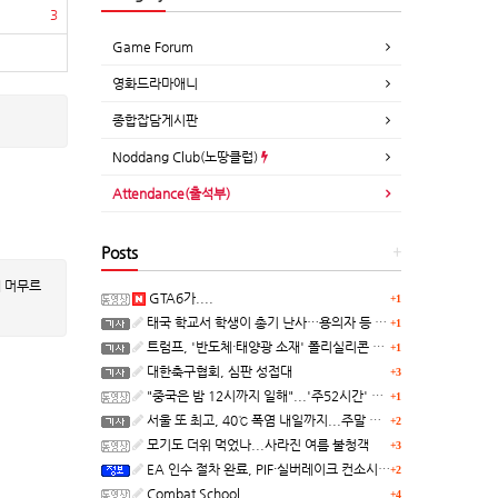
3
Game Forum
영화드라마애니
종합잡담게시판
Noddang Club(노땅클럽)
Attendance(출석부)
Posts
+
에 머무르
GTA6가....
+1
태국 학교서 학생이 총기 난사…용의자 등 8명 숨져
+1
트럼프, '반도체·태양광 소재' 폴리실리콘 파생 제품에 15% 관세...한국 기업도 영향
+1
대한축구협회, 심판 성접대
+3
"중국은 밤 12시까지 일해"...'주52시간' 손볼까
+1
서울 또 최고, 40℃ 폭염 내일까지...주말 동쪽 비바람
+2
모기도 더위 먹었나...사라진 여름 불청객
+3
EA 인수 절차 완료, PIF·실버레이크 컨소시엄 산하 편입
+2
Combat School
+4