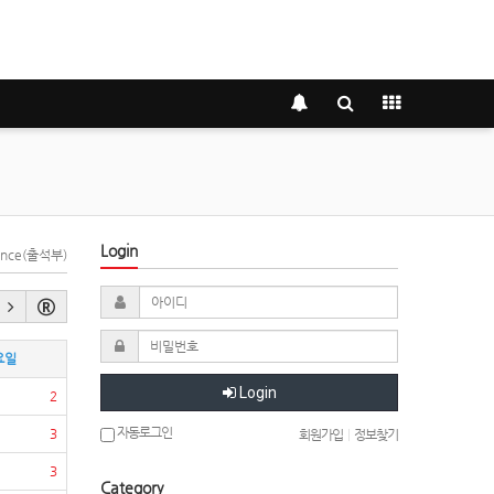
Login
dance(출석부)
요일
Login
2
자동로그인
3
회원가입
|
정보찾기
3
Category