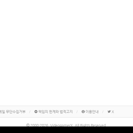
메일 무단수집거부
책임의 한계와 법적고지
이용안내
X
2000-2026, VideogamerX. All Rights Reserved.
본 사이트 게시물내에 게재된 메이커명, 제품명칭 등은 각 기업의 상표 또는 상표등록입니다.