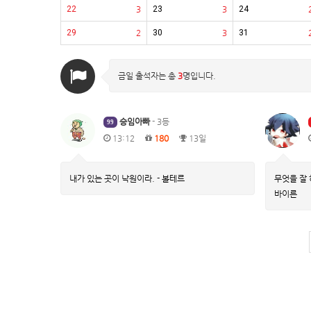
22
3
23
3
24
29
2
30
3
31
금일 출석자는 총
3
명입니다.
승임아빠
- 3등
99
13:12
180
13일
내가 있는 곳이 낙원이라. - 볼테르
무엇을 잘 
바이른