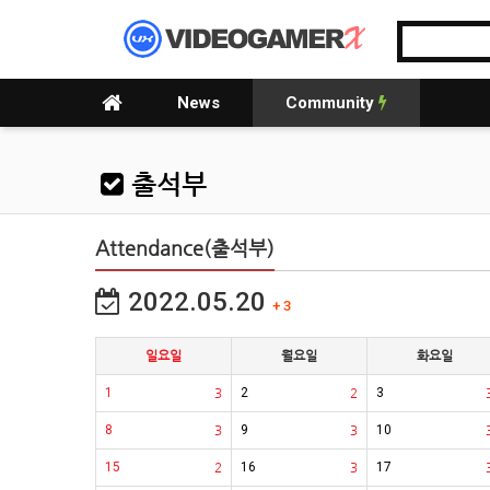
News
Community
출석부
Attendance(출석부)
2022.05.20
+ 3
일요일
월요일
화요일
1
3
2
2
3
8
3
9
3
10
15
2
16
3
17