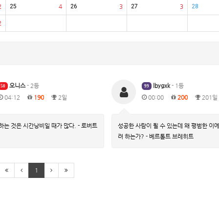
2
25
4
26
3
27
3
28
2
오니스
- 2등
lbygxk
- 1등
50
99
04:12
190
2일
00:00
200
201일
하는 것은 시간낭비일 때가 많다. - 로버트
성공한 사람이 될 수 있는데 왜 평범한 이
려 하는가? - 베르톨트 브레히트
1