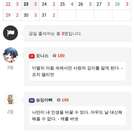
22
3
23
3
24
2
25
4
26
3
27
3
28
3
29
2
30
3
31
2
금일 출석자는 총
3
명입니다.
오니스
180
50
3등
이별의 아픔 속에서만 사랑의 깊이를 알게 된다. -
조지 앨리엇
승임아빠
190
99
2등
나만이 내 인생을 바꿀 수 있다. 아무도 날 대신해
해줄 수 없다. - 캐롤 버넷