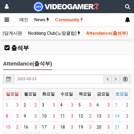
메인
News
Community
잡담게시판
Noddang Club(노땅클럽)
Attendance(출석부)
출석부
Attendance(출석부)
일요일
월요일
화요일
수요일
목요일
금요일
토요일
1
3
2
2
3
3
4
3
5
3
6
3
7
2
8
3
9
3
10
3
11
3
12
2
13
3
14
3
15
2
16
3
17
3
18
3
19
3
20
3
21
3