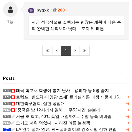
lbygxk
200
99
1등
지금 적극적으로 실행되는 괜찮은 계획이 다음 주
의 완벽한 계획보다 낫다. - 조지 S. 패튼
1
Posts
+
태국 학교서 학생이 총기 난사…용의자 등 8명 숨져
트럼프, '반도체·태양광 소재' 폴리실리콘 파생 제품에 15% 관세...한국 기업도 영향
+1
대한축구협회, 심판 성접대
+3
"중국은 밤 12시까지 일해"...'주52시간' 손볼까
+1
서울 또 최고, 40℃ 폭염 내일까지...주말 동쪽 비바람
+2
모기도 더위 먹었나...사라진 여름 불청객
+3
EA 인수 절차 완료, PIF·실버레이크 컨소시엄 산하 편입
+2