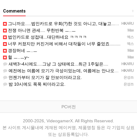
Comments
+
그니까요.....법인카드로 우회(?)한 것도 아니고, 대놓고...ㅋ ㅋ)
HIKARU
전쟁 아니면 관세.... 무한반복 ㅡ..ㅡ
Max
법인카드로 성접대...대단하네요 ㅋㅋㅋㅋ
엑스
너무 커졌지만 커진거에 비해서 대작들이 너무 줄었죠.........
엑스
갱장허네 ㅡ..ㅡ
Max
헐 ㅡ..ㅡy~
Max
새벽3~4시에도....그냥 그 상태예요...최근 1주일은....
HIKARU
예전에는 여름에 모기가 극성이었는데, 여름에는 안나오는 것 같은.....ㅎ ㅎ)
HIKARU
언젠가부터 모기가 잘 안보이더라고요.
은성쓰
밤 10시에도 푹푹 찌더라고요.
은성쓰
PC버전
2000-2026, VideogamerX. All Rights Reserved.
본 사이트 게시물내에 게재된 메이커명, 제품명칭 등은 각 기업의 상표
또는 상표등록입니다.