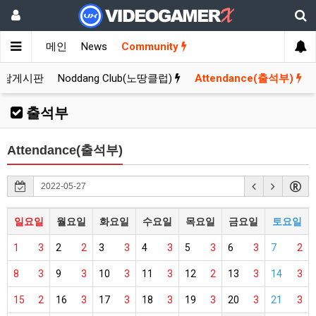
메인
News
Community
잡담게시판
Noddang Club(노땅클럽)
Attendance(출석부)
출석부
Attendance(출석부)
일요일
월요일
화요일
수요일
목요일
금요일
토요일
1
3
2
2
3
3
4
3
5
3
6
3
7
2
8
3
9
3
10
3
11
3
12
2
13
3
14
3
15
2
16
3
17
3
18
3
19
3
20
3
21
3