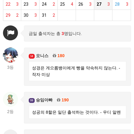
22
3
23
3
24
2
25
4
26
3
27
3
28
3
29
2
30
3
31
2
금일 출석자는 총
3
명입니다.
오니스
180
50
3등
성경은 게으름뱅이에게 빵을 약속하지 않는다. -
작자 미상
승임아빠
190
99
2등
성공의 8할은 일단 출석하는 것이다. - 우디 알렌