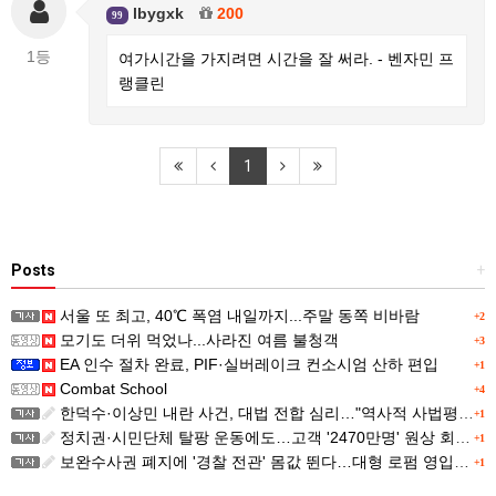
lbygxk
200
99
1등
여가시간을 가지려면 시간을 잘 써라. - 벤자민 프
랭클린
1
Posts
+
서울 또 최고, 40℃ 폭염 내일까지...주말 동쪽 비바람
+2
모기도 더위 먹었나...사라진 여름 불청객
+3
EA 인수 절차 완료, PIF·실버레이크 컨소시엄 산하 편입
+1
Combat School
+4
한덕수·이상민 내란 사건, 대법 전합 심리…"역사적 사법평가"(종합)
+1
정치권·시민단체 탈팡 운동에도…고객 '2470만명' 원상 회복, "고물가에 돌팡"
+1
보완수사권 폐지에 '경찰 전관' 몸값 뛴다…대형 로펌 영입전쟁
+1