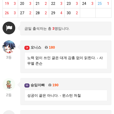
19
3
20
3
21
2
22
3
23
3
24
3
25
1
26
3
27
2
28
2
29
4
30
2
금일 출석자는 총
3
명입니다.
오니스
180
50
3등
노력 없이 쓰인 글은 대개 감흥 없이 읽힌다. - 사
무엘 존슨
승임아빠
190
99
2등
성공이 끝은 아니다. - 윈스턴 처칠