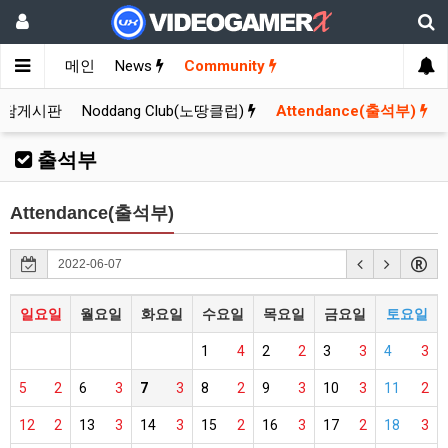
메인
News
Community
잡담게시판
Noddang Club(노땅클럽)
Attendance(출석부)
출석부
Attendance(출석부)
일요일
월요일
화요일
수요일
목요일
금요일
토요일
1
4
2
2
3
3
4
3
5
2
6
3
7
3
8
2
9
3
10
3
11
2
12
2
13
3
14
3
15
2
16
3
17
2
18
3