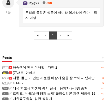
lbygxk
200
99
1등
우리의 목적은 성공이 아니라 봉사라야 한다. - 작
자 미상
1
Posts
+
하숙생이 전부 미녀입니다만 2
+4
[콘서트] 아이브
태풍 '돌핀'이 만든 시원한 바람에 숨통 좀 트이나 했지만…
+3
GTA6가....
+3
태국 학교서 학생이 총기 난사…용의자 등 8명 숨져
+1
트럼프, '반도체·태양광 소재' 폴리실리콘 파생 제품에 15% 관세...한국 기업도 영향
+1
대한축구협회, 심판 성접대
+3